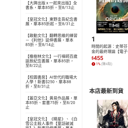
【大牌出版 x 一起來出版】全
請注意，樂天
書系，單本85折，至8/13止
購書後，
【皇冠文化】東野圭吾紀念書
展，單本85折起，至8/31止
Step1
【啟動文化】翻轉思維的練習
1
－《利他》延伸書展，單本
85折，至8/14止
時間的起源：史蒂芬
金的最終理論【電子
【橡樹林文化】一行禪師百歲
455
$
誕辰紀念書展，單本85折，
1
%
(賺
4
點)
至8/22止
【校園書房】AI世代的職場大
人學！新書$250、單本88
折，至8/31止
本店最新到貨
【蓋亞文化】黃易作品展，單
本85折、套書75折，至8/20
止
【皇冠文化】《曉星》、《白
雪公主殺人事件【童話破滅