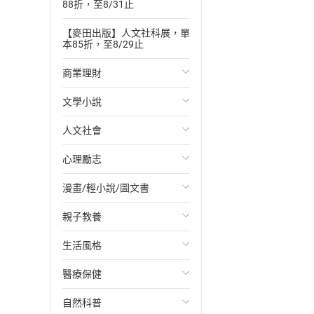
88折，至8/31止
【麥田出版】人文社科展，單
本85折，至8/29止
商業理財
文學小說
投資理財
人文社會
經濟/趨勢
歐美文學
心理勵志
財務/金融
日本文學
國際關係
漫畫/輕小說/圖文書
管理/領導
韓國文學
政治
心靈成長/情緒
親子教養
職場工作術
華文文學
社會科學
人際關係
輕小說
生活風格
成功法
經典文學
台灣/中國歷史
兩性關係
奇幻/科幻
教育現場
醫療保健
行銷/廣告
成長/家庭生活小說
日/韓歷史
心理學
愛情故事
兒童文學/故事
飲食/食譜
自然科普
傳記
懸疑/推理小說
其他歷史/史學
職場/社會寫實
兒童科普/學習
健身/美顏
健康/養生