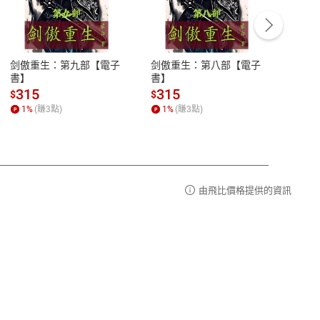
客服資訊
豫期
服務時間：週一到週五 10:00-12:00、
易解
13:00-17:00 (國定假日及例假日休息)
剑傲重生：第九部【電子
剑傲重生：第八部【電子
潜水史
品性
客服電話：0080-1857077
書】
書】
andari
al) Sc
請參
客服信箱：
聯絡店家
315
315
13
$
$
$
r【電
1
%
(賺
3
點)
1
%
(賺
3
點)
1
%
由飛比價格提供的資訊