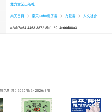
北方文艺出版社
樂天首頁
樂天Kobo電子書
有聲書
人文社會
a2ab7a64-4463-3872-8bfb-69c4e66d08a3
者保護法
第
19
條第
1
項後段
暨
通訊交易解除權合理例外情事適用
供即為完成之線上服務，經消費者事先同意始提供。」 之商品
排名期間：2026/8/2 - 2026/8/8
訂購本店鋪之商品即代表知悉本店鋪所銷售之商品為電子書，屬
取電子書，不得請求退貨退款。
品
放入
購物車
登入
帳號
欲取消訂單或辦理退貨時，請登入樂天市場，並於「我的訂單」
Shopping cart
Login
將依您的申請進行審核，待審核通過後將為您辦理退款事宜。