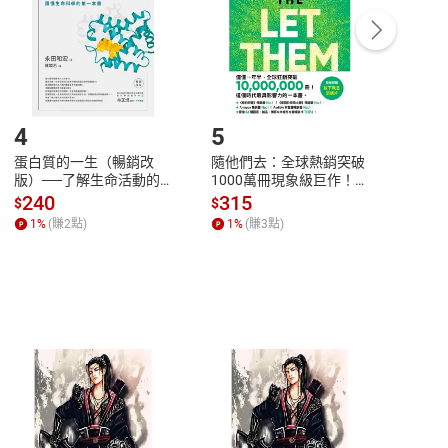
/退貨。
登入帳號，下載書籍後看書
4
5
6
蛋白質的一生（暢銷改
隨他們去：全球熱銷突破
理當
版）──了解生命活動的
1000萬冊現象級巨作！
快樂
秘密，讀懂生命科學的第
改變千萬人命運的心理技
理解
240
315
30
$
$
$
一本書【電子書】
巧【附放下執念明信片
慮、
1
%
(賺
2
點)
1
%
(賺
3
點)
1
%
圖】【電子書】
書】