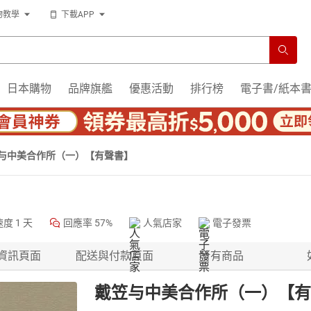
物教學
下載APP
日本購物
品牌旗艦
優惠活動
排行榜
電子書/紙本
与中美合作所（一）【有聲書】
速度
1 天
回應率
57%
人氣店家
電子發票
資訊頁面
配送與付款頁面
所有商品
戴笠与中美合作所（一）【有