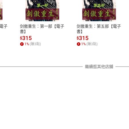
式
退換貨規範
、LINE PAY、AFTEE
本店是否提供消費者保護法七日猶
之權利，遽消費者保護法及通訊交
電子
剑傲重生：第一部【電子
剑傲重生：第五部【電子
除權合理例外情事適用準則，依商
書】
書】
質各有不同規定。詳細退換貨說明
315
315
$
$
照各商品說明。
1
%
(賺
3
點)
1
%
(賺
3
點)
詳細說明
繼續逛其他店舖