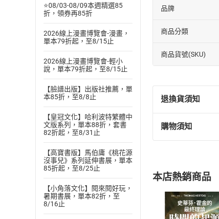
⭐08/03-08/09本週精選85
品牌
折，領券再85折
商品分類
2026線上漫畫博覽會-漫畫，
單本79折起，至8/15止
商品貨號(SKU)
2026線上漫畫博覽會-輕小
說，單本79折起，至8/15止
【臉譜出版】出版社推薦，單
本85折，至8/8止
退換貨須知
【皇冠文化】哈利波特繁體中
文版系列，單本88折，套書
購物須知
退換貨規定：
82折起，至8/31止
(
一
)
依
消費
【高寶書版】馬伯庸《桃花源
內容或一經提
沒事兒》系列延伸書展，單本
購書須知
定。
85折起，至8/25止
本店熱銷商品
(
二
)
消費者
【小角落文化】閱來閱好玩，
且已下載
/
存
暑期書展，單本82折，至
挑選
商
8/16止
退貨方式：您
Choose
貨」，本店鋪