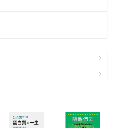
準則
第
2
條第
5
款之規定，「非以有形媒介提供之數位
，不適用消保法第
19
條第
1
項七日內無條件退貨之規
非以有形媒介提供之數位內容，消費者同意若訂購後
付款
方式
完成
訂單
中點選「瀏覽訂單明細」
>
「申請取消訂單
/
退
Payment
Complete