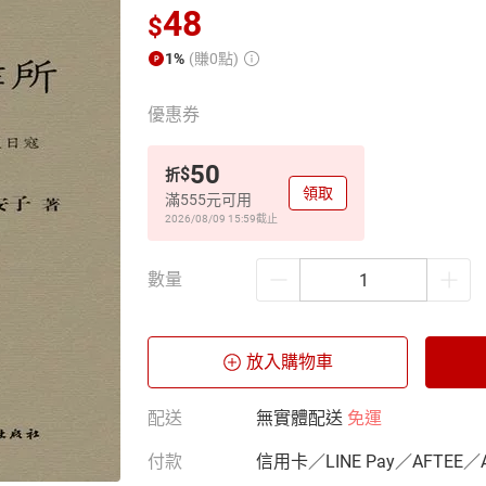
48
$
1%
(賺0點)
優惠券
50
$
折
領取
滿555元可用
2026/08/09 15:59
截止
數量
放入購物車
配送
無實體配送
免運
付款
信用卡／LINE Pay／AFTEE／