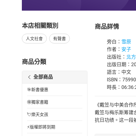
本店相關類別
商品詳情
人文社會
有聲書
旁白：
雪原
作者：
安子
出版社：
北方
商品分類
出版日期：202
語言：中文
全部商品
ISBN：75990
時長：06:36:
🎯新書優惠
🉐獨家書籍
《戴笠与中美合作
戴笠与梅乐斯筹建
💘樂天女孩
抗日功绩。这一段
⚡版權即將到期