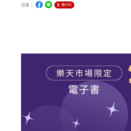
分享：
賺分紅