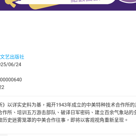
文艺出版社
5/06/24
00000640
22
所》以详实史料为基，揭开1943年成立的中美特种技术合作所
合作所、培训五万游击部队、破译日军密码、建立百余气象站的
被历史迷雾笼罩的中美合作往事，即将以客观视角重新呈现。