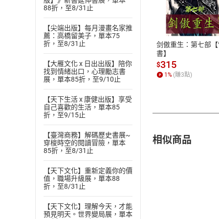
版】》新書延伸書展，單本
付款方
88折，至8/31止
ATM轉帳、信用卡
【尖端出版】每月漫畫名家推
薦：高橋留美子，單本75
折，至8/31止
剑傲重生：第七部【
書】
315
【大雁文化 x 日出出版】陪你
$
找到情緒出口，心理勵志書
1
%
(賺
3
點)
展，單本85折，至9/10止
【天下生活 x 康健出版】享受
自己喜歡的生活，單本85
折，至9/15止
【臺灣商務】解碼歷史書展~
相似商品
穿梭時空的閱讀冒險，單本
85折，至8/31止
【天下文化】重新定義你的價
值，職場升級展，單本88
折，至8/31止
【天下文化】理解今天，才能
預見明天。世界變局展，單本