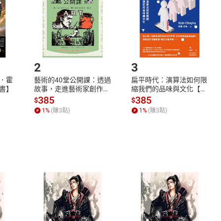
市場須以整筆訂單為單位進行取消/退貨，恕無法以單支商品取消
如何開始使用？
.選擇閱讀載具
Step2.
2
3
．霍
藝術的40堂公開課：透過
扁平時代：演算法如何限
書】
故事，走進藝術家創作現
縮我們的品味與文化【電
場，看藝術如何誕生、如
子書】
385
385
$
$
何形塑人類生活【電子
1
%
(賺
3
點)
1
%
(賺
3
點)
書】