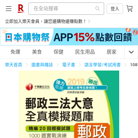
登入
立即加入樂天會員，讓您邊購物邊賺點數！
購物網分類
免運
美食
保健
民生用品
居家
3C
樂天首頁
圖書與雜誌
電子書
語言學習/考試用書
10
天天免運
美食蛋糕
養生保健
民生用品
居家生活
3C家電
運動休閒
親子玩具
女裝
男裝
化妝保養
情趣用品