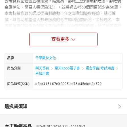
去考試範圍涵蓋五種法規，縮減為「郵政三法(僅考郵政法、郵政儲
金匯兌法、簡易人壽保險法)」，並將過去考60個題目減少為50題，
本書特請郵政名師以從事郵政數十年之專業知識與經驗，精心編
撰。以協助希望進入郵政服務的考生順利過關斬將，金榜題名。本
書最重要的特色乃是將本書中所有1,000個模擬題目，除了給答案外
另作正確的解析。如此處理，目的在幫助考生在平時練習時，即可
在相互比對答案與解析的同時，直接了解並熟記相關郵政三法概
查看更多
念，勤加練習，必可收熟能生巧的最大效果；接近考試時，更可作
最後衝刺之用，以作為邁向滿分之路的利器。本書特色如下：◎精
編20回模擬試題，1000題實戰演練◎命題重點100%，精準掌握趨
品牌
千華數位文化
勢◎精闢試題解析，觀念瓶頸大突破
商品分類
樂天首頁
樂天Kobo電子書
語言學習/考試用書
考試用書
商品貨號(SKU)
a2ba4151-07e0-3995-bd75-d45cbeb3d572
退換貨須知
本店熱銷商品
排名期間：2026/8/1 - 2026/8/7