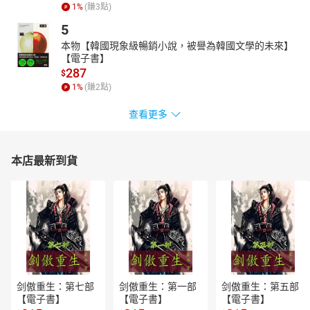
1
%
(賺
3
點)
5
本物【韓國現象級暢銷小說，被譽為韓國文學的未來】
【電子書】
287
$
1
%
(賺
2
點)
查看更多
本店最新到貨
剑傲重生：第七部
剑傲重生：第一部
剑傲重生：第五部
【電子書】
【電子書】
【電子書】