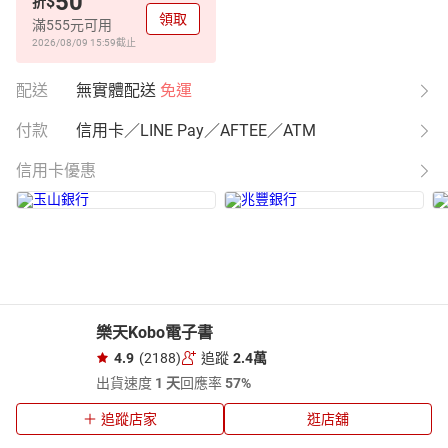
50
$
折
領取
滿555元可用
2026/08/09 15:59
截止
配送
無實體配送
免運
付款
信用卡／LINE Pay／AFTEE／ATM
信用卡優惠
樂天Kobo電子書
4.9
(2188)
追蹤
2.4萬
出貨速度
1 天
回應率
57%
追蹤店家
逛店舖