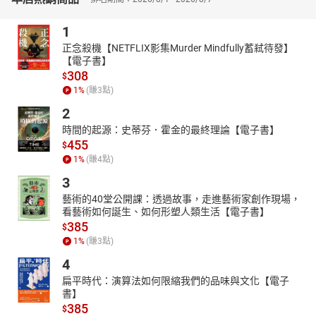
1
正念殺機【NETFLIX影集Murder Mindfully蓄弒待發】
【電子書】
308
$
1
%
(賺
3
點)
2
時間的起源：史蒂芬．霍金的最終理論【電子書】
455
$
1
%
(賺
4
點)
3
藝術的40堂公開課：透過故事，走進藝術家創作現場，
看藝術如何誕生、如何形塑人類生活【電子書】
385
$
1
%
(賺
3
點)
4
扁平時代：演算法如何限縮我們的品味與文化【電子
書】
385
$