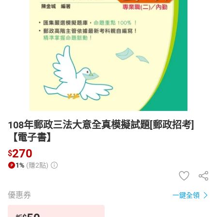
日本購物
電子/紙本書
HOT
108年郵政三法大意全真模擬試題[郵政招考]
【電子書】
270
$
1%
(賺2點)
優惠券
一鍵全領