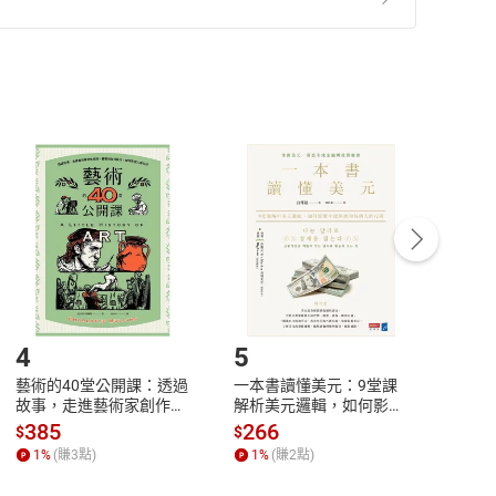
準則
第
2
條第
5
款之規定，「非以有形媒介提供之數位
，不適用消保法第
19
條第
1
項七日內無條件退貨之規
非以有形媒介提供之數位內容，消費者同意若訂購後
付款
方式
完成
訂單
中點選「瀏覽訂單明細」
>
「申請取消訂單
/
退
Payment
Complete
/退貨。
登入帳號，下載書籍後看書
4
5
6
藝術的40堂公開課：透過
一本書讀懂美元：9堂課
本物
故事，走進藝術家創作現
解析美元邏輯，如何影響
說，
場，看藝術如何誕生、如
全球經濟和每個人的投資
來】
385
266
28
$
$
$
何形塑人類生活【電子
【電子書】
1
%
(賺
3
點)
1
%
(賺
2
點)
1
%
書】