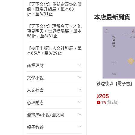
【天下文化】重新定義你的價
值，職場升級展，單本88
折，至8/31止
本店最新到貨
【天下文化】理解今天，才能
預見明天。世界變局展，單本
88折，至8/31止
【麥田出版】人文社科展，單
本85折，至8/29止
付款方
商業理財
ATM轉帳、信用卡
文學小說
投資理財
钱边续琐【電子書】
人文社會
經濟/趨勢
歐美文學
205
$
心理勵志
財務/金融
日本文學
國際關係
1
%
(賺
2
點)
漫畫/輕小說/圖文書
管理/領導
韓國文學
政治
心靈成長/情緒
親子教養
職場工作術
華文文學
社會科學
人際關係
輕小說