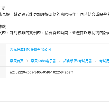
打盡
務見解，輔助讀者能更加理解法條的實際操作；同時結合重點學
珠璣
試題，針對較難的實例題，精算答題時間，並選擇以最精簡的版
志光保成科技股份有限公司
樂天首頁
樂天Kobo電子書
語言學習/考試用書
考試
a2c8e229-ccda-3406-95f8-1022584a6af1