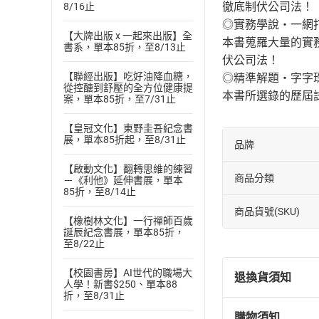
徹底制伏公司法！
8/16止
◎實務學說‧一網
【大牌出版 x 一起來出版】全
本書蒐羅大量的實
書系，單本85折，至8/13止
伏公司法！
【聯經出版】吃好油降血糖，
◎精準解題‧字字
從控醣到舒壓的全方位健康提
本書所選錄的歷屆
案，單本85折，至7/31止
【皇冠文化】東野圭吾紀念書
展，單本85折起，至8/31止
品牌
【啟動文化】翻轉思維的練習
商品分類
－《利他》延伸書展，單本
85折，至8/14止
商品貨號(SKU)
【橡樹林文化】一行禪師百歲
誕辰紀念書展，單本85折，
至8/22止
【校園書房】AI世代的職場大
退換貨須知
人學！新書$250、單本88
折，至8/31止
購物須知