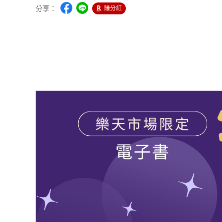
分享：
賺分紅