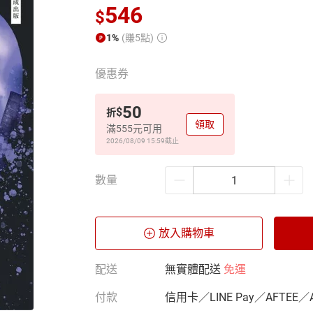
546
$
1%
(賺5點)
優惠券
50
$
折
領取
滿555元可用
2026/08/09 15:59
截止
數量
放入購物車
配送
無實體配送
免運
付款
信用卡／LINE Pay／AFTEE／