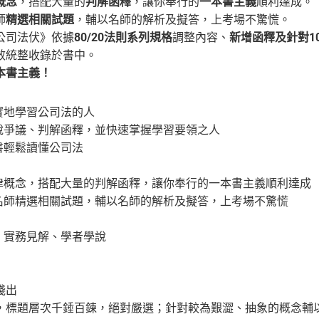
概念
，搭配大量的
判解函釋
，讓你奉行的
一本書主義
順利達成。
師
精選相關試題
，輔以名師的解析及擬答，上考場不驚慌。
公司法伏》依據
80/20法則系列規格
調整內容、
新增函釋及針對1
效統整收錄於書中。
本書主義！
實地學習公司法的人
學說爭議、判解函釋，並快速掌握學習要領之人
書輕鬆讀懂公司法
法律概念，搭配大量的判解函釋，讓你奉行的一本書主義順利達成
，名師精選相關試題，輔以名師的解析及擬答，上考場不驚慌
、實務見解、學者學說
淺出
，標題層次千錘百鍊，絕對嚴選；針對較為艱澀、抽象的概念輔