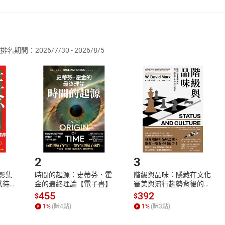
者保護法
第
19
條第
1
項後段
暨
通訊交易解除權合理例外情事適用
供即為完成之線上服務，經消費者事先同意始提供。」 之商品
排名期間：2026/7/30 - 2026/8/5
訂購本店鋪之商品即代表知悉本店鋪所銷售之商品為電子書，屬
取電子書，不得請求退貨退款。
品
放入
購物車
登入
帳號
欲取消訂單或辦理退貨時，請登入樂天市場，並於「我的訂單」
Shopping cart
Login
將依您的申請進行審核，待審核通過後將為您辦理退款事宜。
市場須以整筆訂單為單位進行取消/退貨，恕無法以單支商品取消
如何開始使用？
.選擇閱讀載具
Step2.
2
3
X影集
時間的起源：史蒂芬．霍
階級與品味：隱藏在文化
蓄弒待
金的最終理論【電子書】
審美與流行趨勢背後的地
位渴望【電子書】
455
392
$
$
1
%
(賺
4
點)
1
%
(賺
3
點)