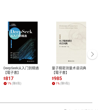
客服資訊
豫期
服務時間：週一到週五 10:00-12:00、
易解
13:00-17:00 (國定假日及例假日休息)
DeepSeek从入门到精通
量子精密测量术语词典
新西
品性
客服電話：0080-1857077
【電子書】
【電子書】
计研
請參
客服信箱：
聯絡店家
817
985
98
$
$
$
1
%
(賺
8
點)
1
%
(賺
9
點)
1
%