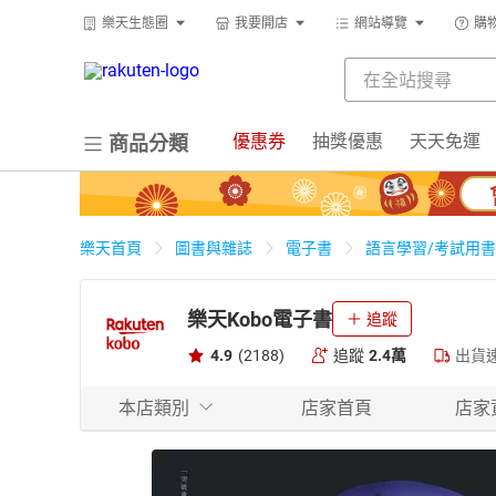
樂天生態圈
我要開店
網站導覽
購
優惠券
抽獎優惠
天天免運
商品分類
樂天首頁
圖書與雜誌
電子書
語言學習/考試用書
樂天Kobo電子書
追蹤
4.9
(2188)
追蹤
2.4萬
出貨
本店類別
店家首頁
店家