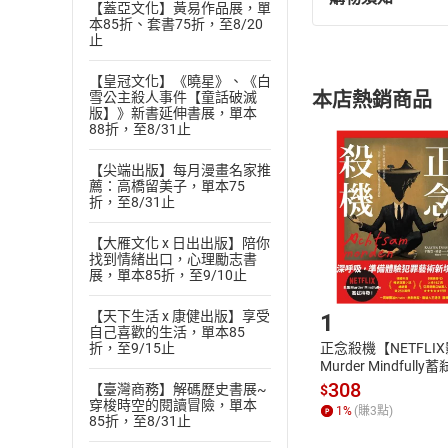
退換貨規定：
【蓋亞文化】黃易作品展，單
本85折、套書75折，至8/20
(
一
)
依
消費
止
內容或一經提
購書須知
定。
【皇冠文化】《曉星》、《白
本店熱銷商品
雪公主殺人事件【童話破滅
(
二
)
消費者
版】》新書延伸書展，單本
88折，至8/31止
且已下載
/
存
挑選
商
退貨方式：您
Choose
【尖端出版】每月漫畫名家推
貨」，本店鋪
薦：高橋留美子，單本75
折，至8/31止
請注意，樂天
購書後，
【大雁文化 x 日出出版】陪你
找到情緒出口，心理勵志書
展，單本85折，至9/10止
Step1
【天下生活 x 康健出版】享受
1
自己喜歡的生活，單本85
折，至9/15止
正念殺機【NETFLI
Murder Mindfully
發】【電子書】
308
【臺灣商務】解碼歷史書展~
$
穿梭時空的閱讀冒險，單本
1
%
(賺
3
點)
85折，至8/31止