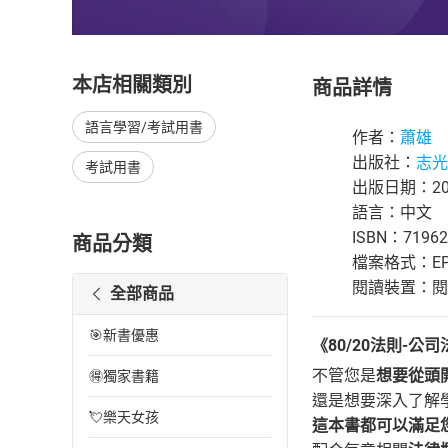
本店相關類別
商品詳情
語言學習/考試用書
作者：
蕭雄
出版社：
志光
考試用書
出版日期：202
語言：中文
ISBN：71962
商品分類
檔案格式：EP
閱讀裝置：閱讀器
全部商品
🎯新書優惠
《80/20法則-公
不管您是
想要從頭
🉐獨家書籍
還是想要深入了解
💘樂天女孩
這本書都可以滿足