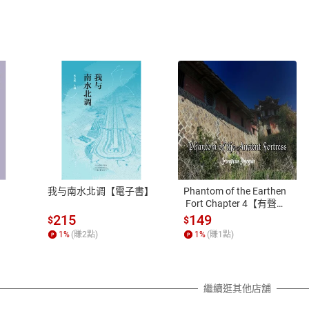
式
退換貨規範
、LINE PAY、AFTEE
本店是否提供消費者保護法七日猶
之權利，遽消費者保護法及通訊交
我与南水北调【電子書】
Phantom of the Earthen
除權合理例外情事適用準則，依商
 Fort Chapter 4【有聲
書】
質各有不同規定。詳細退換貨說明
215
149
$
$
照各商品說明。
1
%
(賺
2
點)
1
%
(賺
1
點)
詳細說明
繼續逛其他店舖