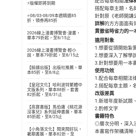
配合每章相關
法律
⚡版權即將到期
搭配每章主題，名
針對原《老師開講
⭐08/03-08/09本週精選85
折，領券再85折
詳解
的方方面面有
貫徹省時省力的一
2026線上漫畫博覽會-漫畫，
單本79折起，至8/15止
適用對象
1.想要從頭開始紮
2026線上漫畫博覽會-輕小
2.想要深入了解
說，單本79折起，至8/15止
3.針對想要用一本
【臉譜出版】出版社推薦，單
使用功效
本85折，至8/8止
1.配合每章相關
【皇冠文化】哈利波特繁體中
2.搭配每章主題
文版系列，單本88折，套書
改版差異
82折起，至8/31止
1.新增年度新試題
【高寶書版】馬伯庸《桃花源
2.酌修文字
沒事兒》系列延伸書展，單本
書籍特色
85折起，至8/25止
◎層次分明‧深入
【小角落文化】閱來閱好玩，
本書寫作架構清晰
暑期書展，單本82折，至