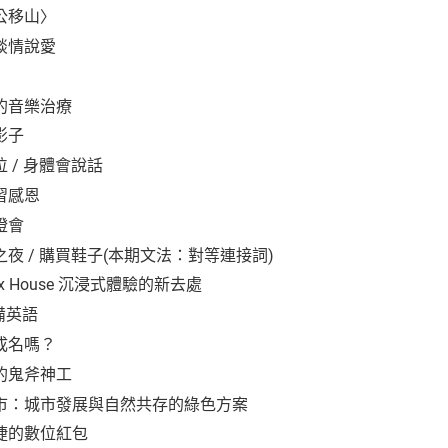
公移山〉
談情說愛
的音樂治療
影子
 / 身體會說話
習感恩
燈會
夜 / 購買鞋子(本期文法：對等連接詞)
ix House 沉浸式體驗的新去處
備英語
成名嗎？
的鬼斧神工
市：城市發展與自然共存的綠色方案
捷的數位紅包