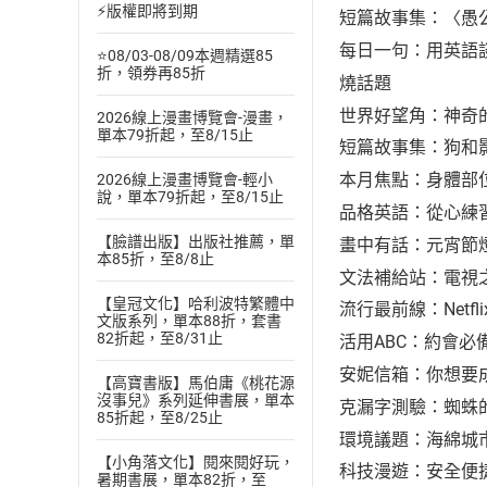
⚡版權即將到期
短篇故事集：〈愚
每日一句：用英語
⭐08/03-08/09本週精選85
折，領券再85折
燒話題
世界好望角：神奇
2026線上漫畫博覽會-漫畫，
單本79折起，至8/15止
短篇故事集：狗和
本月焦點：身體部位
2026線上漫畫博覽會-輕小
說，單本79折起，至8/15止
品格英語：從心練
【臉譜出版】出版社推薦，單
畫中有話：元宵節
本85折，至8/8止
文法補給站：電視之
【皇冠文化】哈利波特繁體中
流行最前線：Netfl
文版系列，單本88折，套書
82折起，至8/31止
活用ABC：約會必
安妮信箱：你想要
【高寶書版】馬伯庸《桃花源
沒事兒》系列延伸書展，單本
克漏字測驗：蜘蛛
85折起，至8/25止
環境議題：海綿城
【小角落文化】閱來閱好玩，
科技漫遊：安全便
暑期書展，單本82折，至