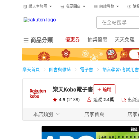
樂天生態圈
我要開店
網站導覽
購
優惠券
抽獎優惠
天天免運
商品分類
樂天首頁
圖書與雜誌
電子書
語言學習/考試用書
樂天Kobo電子書
追蹤
4.9
(2188)
追蹤
2.4萬
出貨
本店類別
店家首頁
店家