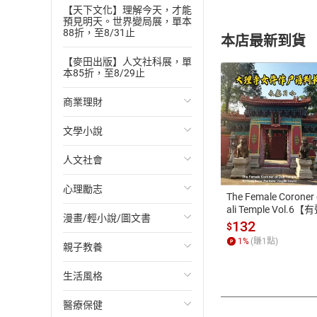
【天下文化】理解今天，才能
預見明天。世界變局展，單本
88折，至8/31止
本店最新到貨
【麥田出版】人文社科展，單
本85折，至8/29止
商業理財
文學小說
投資理財
付款方
人文社會
經濟/趨勢
歐美文學
ATM轉帳、信用卡
心理勵志
財務/金融
日本文學
國際關係
The Female Coroner 
ali Temple Vol.6【
漫畫/輕小說/圖文書
管理/領導
韓國文學
政治
心靈成長/情緒
書】
132
$
1
%
(賺
1
點)
親子教養
職場工作術
華文文學
社會科學
人際關係
輕小說
生活風格
成功法
經典文學
台灣/中國歷史
兩性關係
奇幻/科幻
教育現場
醫療保健
行銷/廣告
成長/家庭生活小說
日/韓歷史
心理學
愛情故事
兒童文學/故事
飲食/食譜