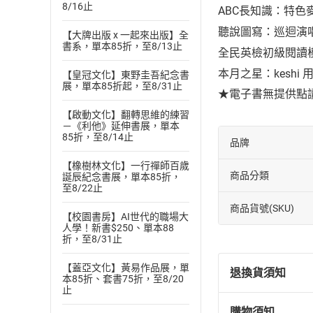
8/16止
ABC長知識：特色
聽說圖寫：巡迴演
【大牌出版 x 一起來出版】全
書系，單本85折，至8/13止
全民英檢初級閱讀
本月之星：keshi
【皇冠文化】東野圭吾紀念書
展，單本85折起，至8/31止
★電子書無提供點
【啟動文化】翻轉思維的練習
－《利他》延伸書展，單本
85折，至8/14止
品牌
【橡樹林文化】一行禪師百歲
商品分類
誕辰紀念書展，單本85折，
至8/22止
商品貨號(SKU)
【校園書房】AI世代的職場大
人學！新書$250、單本88
折，至8/31止
【蓋亞文化】黃易作品展，單
退換貨須知
本85折、套書75折，至8/20
止
購物須知