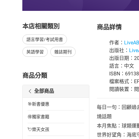
本店相關類別
商品詳情
語言學習/考試用書
作者：
Live
出版社：
Liv
英語學習
雜誌期刊
出版日期：202
語言：中文
ISBN：69138
商品分類
檔案格式：EP
閱讀裝置：閱讀器
全部商品
🎯新書優惠
每日一句：回顧過
燒話題
🉐獨家書籍
本月焦點：球類運
💘樂天女孩
世界好望角：海底