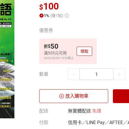
100
$
1%
(賺1點)
優惠券
50
$
折
領取
滿555元可用
2026/08/09 15:59
截止
數量
放入購物車
配送
無實體配送
免運
付款
信用卡／LINE Pay／AFTEE／