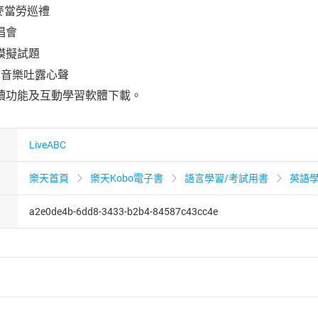
麥當勞巡禮
唱會
模擬試題
 用音樂吐露心聲
讀功能及互動學習軟體下載。
LiveABC
樂天首頁
樂天Kobo電子書
語言學習/考試用書
英語
a2e0de4b-6dd8-3433-b2b4-84587c43cc4e