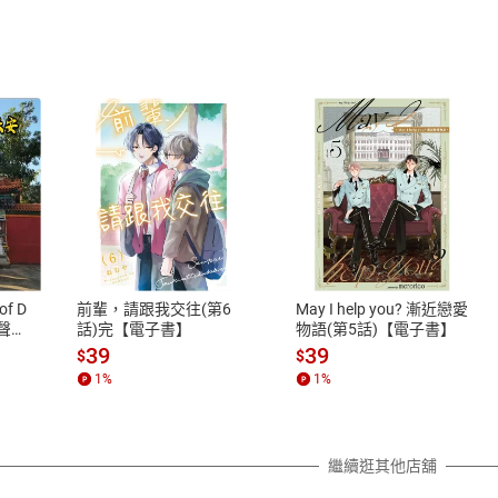
式
退換貨規範
、LINE PAY、AFTEE
本店是否提供消費者保護法七日猶
之權利，遽消費者保護法及通訊交
of D
前輩，請跟我交往(第6
May I help you? 漸近戀愛
除權合理例外情事適用準則，依商
有聲
話)完【電子書】
物語(第5話)【電子書】
質各有不同規定。詳細退換貨說明
39
39
$
$
照各商品說明。
1
%
1
%
詳細說明
繼續逛其他店舖