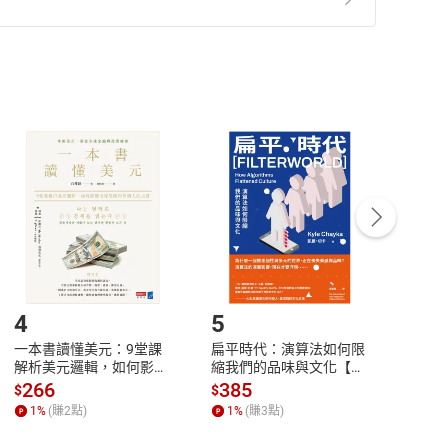
準則
第
2
條第
5
款之規定，「非以有形媒介提供之數位
，不適用消保法第
19
條第
1
項七日內無條件退貨之規
非以有形媒介提供之數位內容，消費者同意若訂購後
付款
方式
完成
訂單
中點選「瀏覽訂單明細」
>
「申請取消訂單
/
退
Payment
Complete
/退貨。
登入帳號，下載書籍後看書
4
5
6
一本書讀懂美元：9堂課
扁平時代：演算法如何限
本物
解析美元邏輯，如何影響
縮我們的品味與文化【電
說，
全球經濟和每個人的投資
子書】
來】
266
385
28
$
$
$
【電子書】
1
%
(賺
2
點)
1
%
(賺
3
點)
1
%