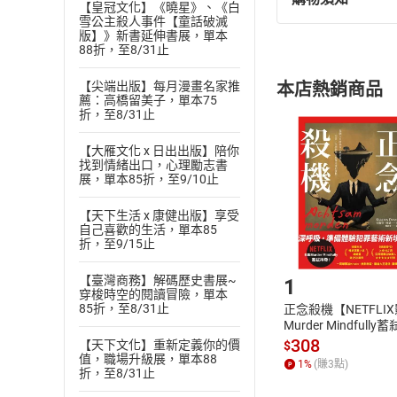
退換貨規定：
【皇冠文化】《曉星》、《白
雪公主殺人事件【童話破滅
(
一
)
依
消費
版】》新書延伸書展，單本
88折，至8/31止
內容或一經提
購書須知
定。
【尖端出版】每月漫畫名家推
本店熱銷商品
(
二
)
消費者
薦：高橋留美子，單本75
折，至8/31止
且已下載
/
存
挑選
商
退貨方式：您
Choose
【大雁文化 x 日出出版】陪你
貨」，本店鋪
找到情緒出口，心理勵志書
展，單本85折，至9/10止
請注意，樂天
購書後，
【天下生活 x 康健出版】享受
自己喜歡的生活，單本85
折，至9/15止
Step1
【臺灣商務】解碼歷史書展~
1
穿梭時空的閱讀冒險，單本
85折，至8/31止
正念殺機【NETFLI
Murder Mindfully
發】【電子書】
308
【天下文化】重新定義你的價
$
值，職場升級展，單本88
1
%
(賺
3
點)
折，至8/31止