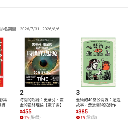
者保護法
第
19
條第
1
項後段
暨
通訊交易解除權合理例外情事適用
供即為完成之線上服務，經消費者事先同意始提供。」 之商品
排名期間：2026/7/31 - 2026/8/6
訂購本店鋪之商品即代表知悉本店鋪所銷售之商品為電子書，屬
取電子書，不得請求退貨退款。
品
放入
購物車
登入
帳號
欲取消訂單或辦理退貨時，請登入樂天市場，並於「我的訂單」
Shopping cart
Login
將依您的申請進行審核，待審核通過後將為您辦理退款事宜。
市場須以整筆訂單為單位進行取消/退貨，恕無法以單支商品取消
如何開始使用？
.選擇閱讀載具
Step2.
2
3
X影集
時間的起源：史蒂芬．霍
藝術的40堂公開課：透過
蓄弒待
金的最終理論【電子書】
故事，走進藝術家創作現
場，看藝術如何誕生、如
455
385
$
$
何形塑人類生活【電子
1
%
(賺
4
點)
1
%
(賺
3
點)
書】