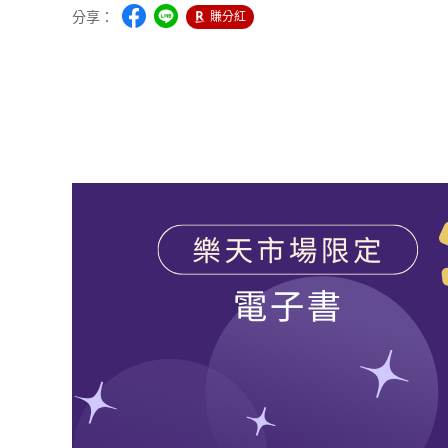
分享：
賺分紅