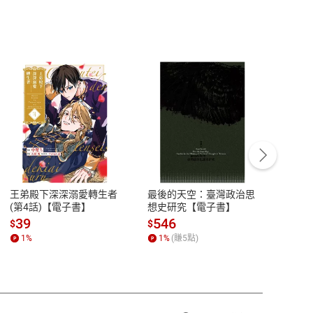
客服資訊
豫期
服務時間：週一到週五 10:00-12:00、
易解
13:00-17:00 (國定假日及例假日休息)
王弟殿下深深溺愛轉生者
最後的天空：臺灣政治思
鬼島
品性
客服電話：0080-1857077
(第4話)【電子書】
想史研究【電子書】
小事
請參
客服信箱：
聯絡店家
39
546
33
$
$
$
1
%
1
%
(賺
5
點)
1
%