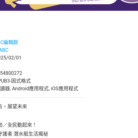
ABC編輯群
eABC
5/02/01
54800272
UB3-固式格式
, Android應用程式, iOS應用程式
去，展望未來
動／全民動起來！
守護者 潛水艇生活揭祕