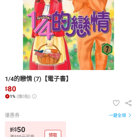
日本購物
電子/紙本書
HOT
1/4的戀情 (7)【電子書】
80
$
1%
(賺0點)
優惠券
一鍵全領
50
$
折
領取
滿555元可用