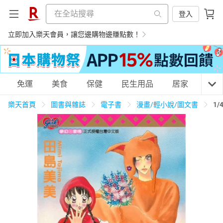
登入
立即加入樂天會員，讓您邊購物邊賺點數！
購物網分類
免運
美食
保健
民生用品
居家
3C
樂天首頁
圖書與雜誌
電子書
漫畫/輕小說/圖文書
1
天天免運
美食蛋糕
養生保健
民生用品
居家生活
3C家電
運動休閒
親子玩具
女裝
男裝
化妝保養
情趣用品