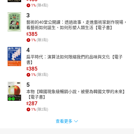
1
%
(賺
4
點)
3
藝術的40堂公開課：透過故事，走進藝術家創作現場，
看藝術如何誕生、如何形塑人類生活【電子書】
385
$
1
%
(賺
3
點)
4
扁平時代：演算法如何限縮我們的品味與文化【電子
書】
385
$
1
%
(賺
3
點)
5
本物【韓國現象級暢銷小說，被譽為韓國文學的未來】
【電子書】
287
$
1
%
(賺
2
點)
查看更多