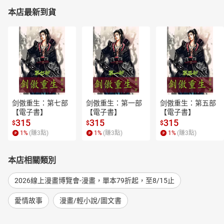
本店最新到貨
剑傲重生：第七部
剑傲重生：第一部
剑傲重生：第五部
【電子書】
【電子書】
【電子書】
315
315
315
$
$
$
1
%
(賺
3
點)
1
%
(賺
3
點)
1
%
(賺
3
點)
本店相關類別
2026線上漫畫博覽會-漫畫，單本79折起，至8/15止
愛情故事
漫畫/輕小說/圖文書