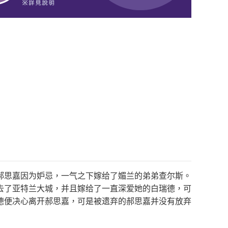
郝思嘉因为妒忌，一气之下嫁给了媚兰的弟弟查尔斯。
去了亚特兰大城，并且嫁给了一直深爱她的白瑞德，可
德便决心离开郝思嘉，可是被遗弃的郝思嘉并没有放弃