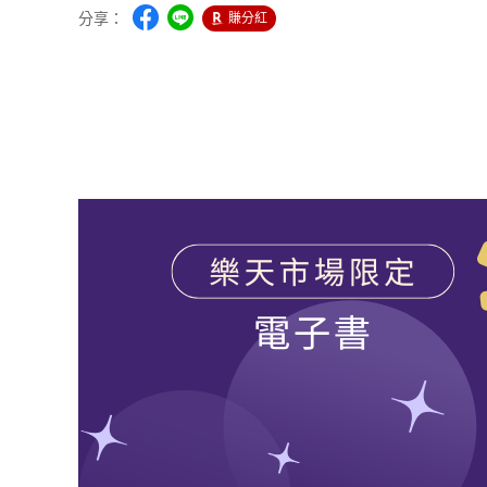
分享：
賺分紅