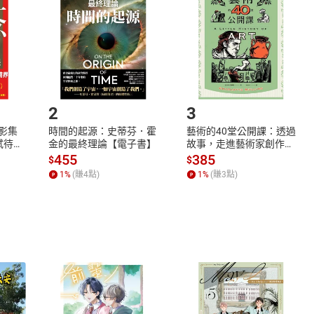
Shopping cart
Login
將依您的申請進行審核，待審核通過後將為您辦理退款事宜。
市場須以整筆訂單為單位進行取消/退貨，恕無法以單支商品取消
如何開始使用？
.選擇閱讀載具
Step2.
2
3
X影集
時間的起源：史蒂芬．霍
藝術的40堂公開課：透過
蓄弒待
金的最終理論【電子書】
故事，走進藝術家創作現
場，看藝術如何誕生、如
455
385
$
$
何形塑人類生活【電子
1
%
(賺
4
點)
1
%
(賺
3
點)
書】