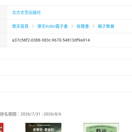
北方文艺出版社
樂天首頁
樂天Kobo電子書
有聲書
親子教養
a37c58f2-0388-383c-9670-54813df9a914
者保護法
第
19
條第
1
項後段
暨
通訊交易解除權合理例外情事適用
供即為完成之線上服務，經消費者事先同意始提供。」 之商品
排名期間：2026/7/31 - 2026/8/6
訂購本店鋪之商品即代表知悉本店鋪所銷售之商品為電子書，屬
取電子書，不得請求退貨退款。
品
放入
購物車
登入
帳號
欲取消訂單或辦理退貨時，請登入樂天市場，並於「我的訂單」