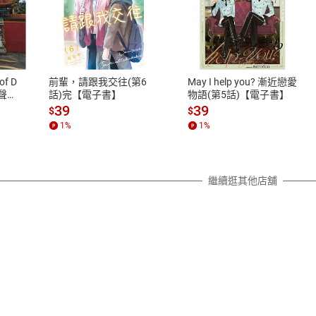
式
退換貨規範
、LINE PAY、AFTEE
本店是否提供消費者保護法七日猶
之權利，遽消費者保護法及通訊交
of D
前輩，請跟我交往(第6
May I help you? 漸近戀愛
除權合理例外情事適用準則，依商
有聲
話)完【電子書】
物語(第5話)【電子書】
質各有不同規定。詳細退換貨說明
39
39
$
$
照各商品說明。
1
%
1
%
詳細說明
繼續逛其他店舖