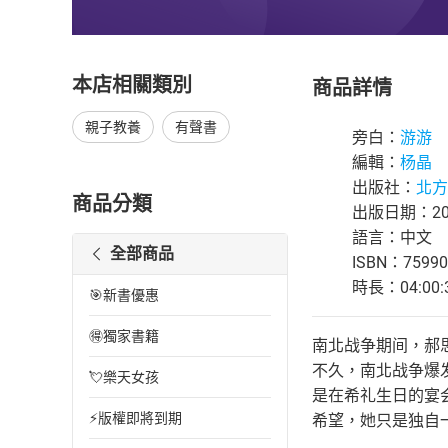
本店相關類別
商品詳情
親子教養
有聲書
旁白：
游游
編輯：
杨晶
出版社：
北方
商品分類
出版日期：202
語言：中文
全部商品
ISBN：75990
時長：04:00:
🎯新書優惠
🉐獨家書籍
南北战争期间，郝
不久，南北战争爆
💘樂天女孩
是在希礼生日的宴
⚡版權即將到期
希望，她只是独自