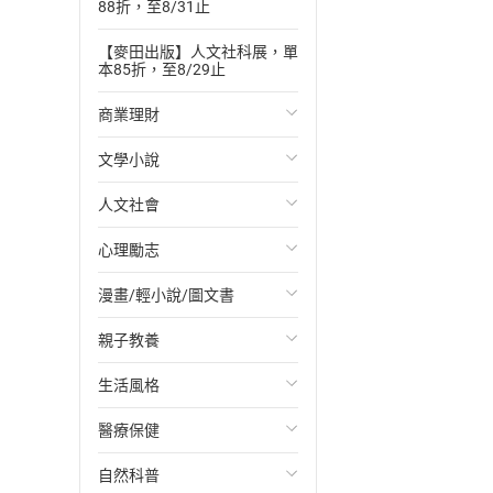
88折，至8/31止
【麥田出版】人文社科展，單
本85折，至8/29止
商業理財
文學小說
投資理財
人文社會
經濟/趨勢
歐美文學
心理勵志
財務/金融
日本文學
國際關係
漫畫/輕小說/圖文書
管理/領導
韓國文學
政治
心靈成長/情緒
親子教養
職場工作術
華文文學
社會科學
人際關係
輕小說
生活風格
成功法
經典文學
台灣/中國歷史
兩性關係
奇幻/科幻
教育現場
醫療保健
行銷/廣告
成長/家庭生活小說
日/韓歷史
心理學
愛情故事
兒童文學/故事
飲食/食譜
自然科普
傳記
懸疑/推理小說
其他歷史/史學
職場/社會寫實
兒童科普/學習
健身/美顏
健康/養生