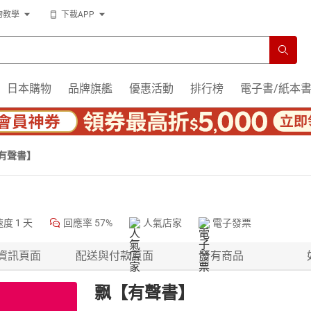
物教學
下載APP
日本購物
品牌旗艦
優惠活動
排行榜
電子書/紙本
有聲書】
速度
1 天
回應率
57%
人氣店家
電子發票
資訊頁面
配送與付款頁面
所有商品
飘【有聲書】