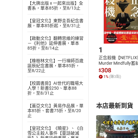
Choose
【大牌出版 x 一起來出版】全
貨」，本店鋪
書系，單本85折，至8/13止
請注意，樂天
購書後，
【皇冠文化】東野圭吾紀念書
展，單本85折起，至8/31止
Step1
【啟動文化】翻轉思維的練習
－《利他》延伸書展，單本
1
85折，至8/14止
正念殺機【NETFLI
【橡樹林文化】一行禪師百歲
Murder Mindfully
誕辰紀念書展，單本85折，
發】【電子書】
308
$
至8/22止
1
%
(賺
3
點)
【校園書房】AI世代的職場大
人學！新書$250、單本88
折，至8/31止
本店最新到貨
【蓋亞文化】黃易作品展，單
本85折、套書75折，至8/20
止
【皇冠文化】《曉星》、《白
雪公主殺人事件【童話破滅