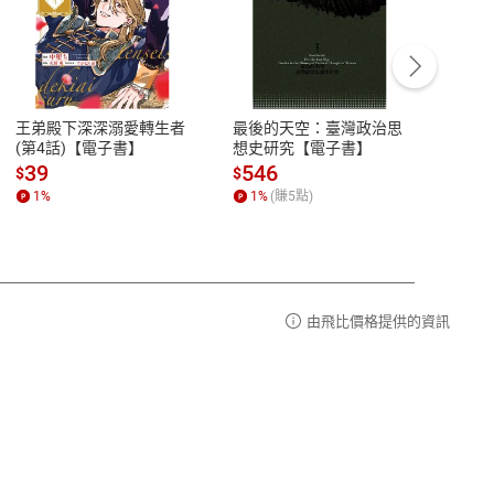
客服資訊
豫期
服務時間：週一到週五 10:00-12:00、
易解
13:00-17:00 (國定假日及例假日休息)
王弟殿下深深溺愛轉生者
最後的天空：臺灣政治思
鬼島
品性
客服電話：0080-1857077
(第4話)【電子書】
想史研究【電子書】
小事
請參
客服信箱：
聯絡店家
39
546
33
$
$
$
1
%
1
%
(賺
5
點)
1
%
由飛比價格提供的資訊