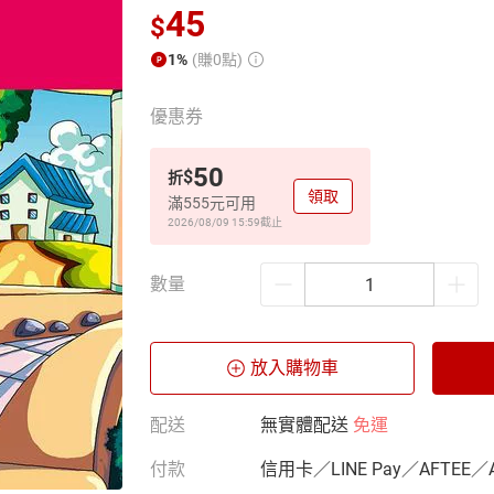
45
$
1%
(賺0點)
優惠券
50
$
折
領取
滿555元可用
2026/08/09 15:59
截止
數量
放入購物車
配送
無實體配送
免運
付款
信用卡／LINE Pay／AFTEE／