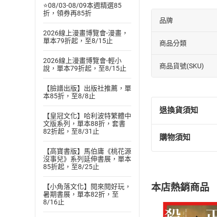
⭐08/03-08/09本週精選85
折，領券再85折
品牌
2026線上漫畫博覽會-漫畫，
單本79折起，至8/15止
商品分類
2026線上漫畫博覽會-輕小
商品貨號(SKU)
說，單本79折起，至8/15止
【臉譜出版】出版社推薦，單
本85折，至8/8止
退換貨須知
【皇冠文化】哈利波特繁體中
文版系列，單本88折，套書
82折起，至8/31止
購物須知
退換貨規定：
【高寶書版】馬伯庸《桃花源
(
一
)
依
消費
沒事兒》系列延伸書展，單本
內容或一經提
85折起，至8/25止
購書須知
定。
本店熱銷商品
【小角落文化】閱來閱好玩，
(
二
)
消費者
暑期書展，單本82折，至
且已下載
/
存
8/16止
挑選
商
退貨方式：您