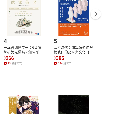
Payment
Complete
/退貨。
登入帳號，下載書籍後看書
4
5
6
一本書讀懂美元：9堂課
扁平時代：演算法如何限
本物
解析美元邏輯，如何影響
縮我們的品味與文化【電
說，
全球經濟和每個人的投資
子書】
來】
266
385
28
$
$
$
【電子書】
1
%
(賺
2
點)
1
%
(賺
3
點)
1
%