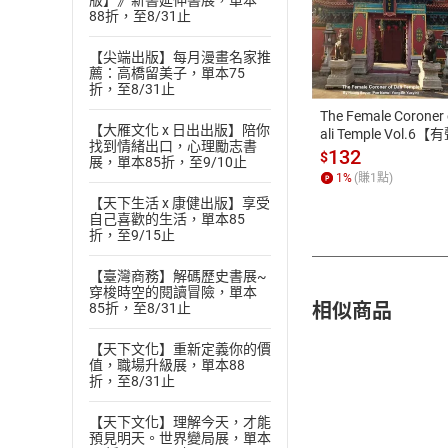
版】》新書延伸書展，單本
88折，至8/31止
付款方
【尖端出版】每月漫畫名家推
薦：高橋留美子，單本75
ATM轉帳、信用卡
折，至8/31止
The Female Coroner 
【大雁文化 x 日出出版】陪你
ali Temple Vol.6【
找到情緒出口，心理勵志書
書】
132
$
展，單本85折，至9/10止
1
%
(賺
1
點)
【天下生活 x 康健出版】享受
自己喜歡的生活，單本85
折，至9/15止
【臺灣商務】解碼歷史書展~
穿梭時空的閱讀冒險，單本
相似商品
85折，至8/31止
【天下文化】重新定義你的價
值，職場升級展，單本88
折，至8/31止
【天下文化】理解今天，才能
預見明天。世界變局展，單本