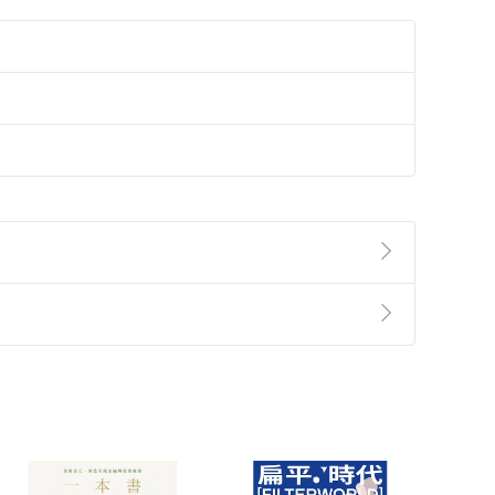
準則
第
2
條第
5
款之規定，「非以有形媒介提供之數位
，不適用消保法第
19
條第
1
項七日內無條件退貨之規
非以有形媒介提供之數位內容，消費者同意若訂購後
付款
方式
完成
訂單
中點選「瀏覽訂單明細」
>
「申請取消訂單
/
退