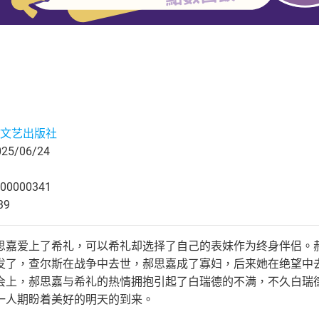
文艺出版社
5/06/24
00000341
39
思嘉爱上了希礼，可以希礼却选择了自己的表妹作为终身伴侣。
发了，查尔斯在战争中去世，郝思嘉成了寡妇，后来她在绝望中
会上，郝思嘉与希礼的热情拥抱引起了白瑞德的不满，不久白瑞
一人期盼着美好的明天的到来。