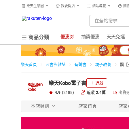
樂天生態圈
我要開店
網站導覽
購
優惠券
抽獎優惠
天天免運
商品分類
飘【
樂天首頁
圖書與雜誌
有聲書
親子教養
樂天Kobo電子書
追蹤
4.9
(2188)
追蹤
2.4萬
出貨
本店類別
店家首頁
店家