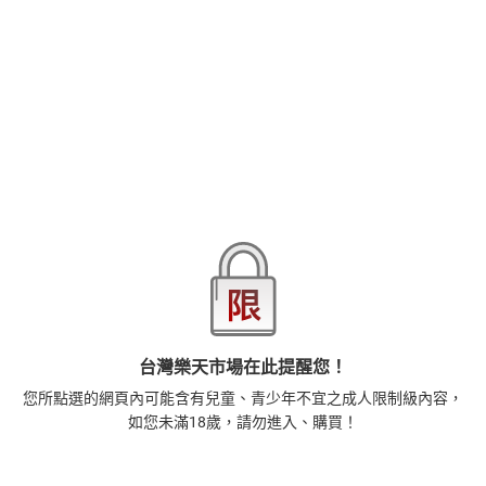
在引誘我？」陸突然吻我，纏上我的舌頭。刺激我敏感的地方，用
粗大的手指撥弄我濕潤的私處。我必須抵抗他…卻做不到…
品牌
悅文社
商品分類
樂天首頁
樂天Kobo電子書
18+成人
漫畫/輕小說
商品貨號(SKU)
a390ec54-6df3-3452-9401-da3331cd1bc2
退換貨須知
本店熱銷商品
排名期間：2026/7/30 - 2026/8/5
台灣樂天市場在此提醒您！
1
您所點選的網頁內可能含有兒童、青少年不宜之成人限制級內容，
正念殺機【NETFLIX影集Murder Mindfully蓄弒待發】
如您未滿18歲，請勿進入、購買！
【電子書】
308
$
1
%
(賺
3
點)