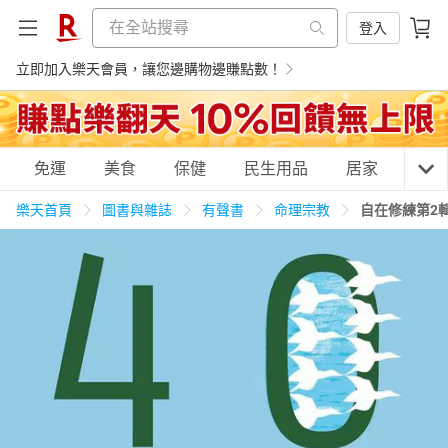
登入
立即加入樂天會員，讓您邊購物邊賺點數！
購物網分類
免運
美食
保健
民生用品
居家
3C
樂天首頁
圖書與雜誌
有聲書
命理宗教
自在修練第2
天天免運
美食蛋糕
養生保健
民生用品
居家生活
3C家電
運動休閒
親子玩具
女裝
男裝
化妝保養
情趣用品