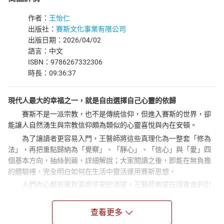
作者：
王怡仁
出版社：
賽斯文化事業有限公司
出版日期：2026/04/02
語言：中文
ISBN：9786267332306
時長：09:36:37
現代人最大的幸福之一，就是自由選擇自己心靈的依歸
賽斯不是一派宗教，也不是傳統信仰，但進入賽斯的世界，卻
能讓人自然湧生與宗教信仰頗為類似的心靈喜悅與內在安頓。
為了讓讀者更容易入門，王醫師將這些真理化為一整套「修為
法」，再把重點歸納為「覺察」、「靜心」、「信心」與「愛」四
個基本方向，抽絲剝繭，詳細解說；大家閱讀之後，即能在無負擔
的體驗裡，完全明白如何在生活中靈活運用賽斯思想。
人們內心都有著對喜樂平安的渴望，王醫師希望在讀書會的引
領之下，大家都能開啟賽斯的「修為之門」，得到內在的喜悅自在
與平安。期盼有越來越多朋友，一起進入賽斯的「喜悅之道」，活
查看更多
出幸福健康的每一天！音檔即是王醫師親自講解的精彩內容結集。