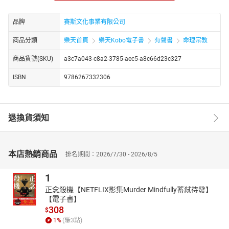
王怡仁醫師
品牌
賽斯文化事業有限公司
家庭醫學科專科醫師，曾任高雄榮總家庭醫學科總醫師，現職
商品分類
樂天首頁
樂天Kobo電子書
有聲書
命理宗教
為高雄榮民之家家庭醫學科醫師、新時代賽斯教育基金會一級心靈
輔導師、台灣身心靈全人健康醫學學會創始會員。鑽研新時代思想
商品貨號(SKU)
a3c7a043-c8a2-3785-aec5-a8c66d23c327
數十年，十餘年來主持「健康之道」、「賽斯速成班」、「賽斯書
ISBN
9786267332306
輕導讀」、「靜心的優雅節奏」、「天生富有」等講座，定期於教
育廣播電台錄製心靈節目，並擔任新時代賽斯教育基金會心靈講
師，於北中南各地演講，亦於身心靈工作坊及心靈輔導員種子培訓
班授課。
退換貨須知
致力於身心靈整體健康觀念之普及，著作有《不只是奇蹟》、
《武俠身心靈診療室》、《不藥而癒》、《靜心的優雅節奏》、
本店熱銷商品
排名期間：2026/7/30 - 2026/8/5
《天生富有》、《美好世代》、《啟動靈感》、《自在修練》、
《賽斯速成100》、《賽斯書輕導讀》、《一起來玩工作坊》、《不
1
藥而癒2》、《不藥而癒3》、《翻轉信念40招》、《好命方程
正念殺機【NETFLIX影集Murder Mindfully蓄弒待發】
式》、《什麼鬼》、《我是對的，你也沒錯》、《早期課輕導讀》
【電子書】
卷一、卷二、《魔法師養成手冊》、《舒服地想著》等書。
308
$
1
%
(賺
3
點)