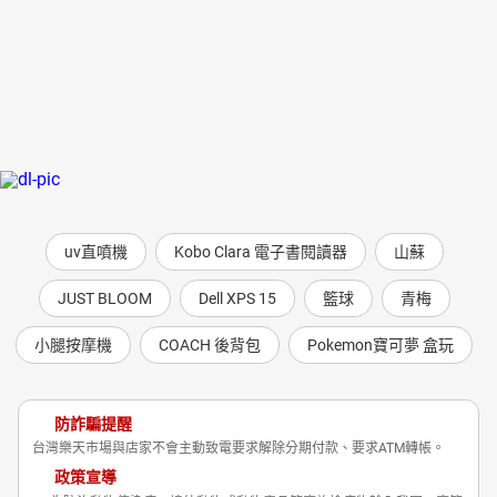
uv直噴機
Kobo Clara 電子書閱讀器
山蘇
JUST BLOOM
Dell XPS 15
籃球
青梅
小腿按摩機
COACH 後背包
Pokemon寶可夢 盒玩
防詐騙提醒
台灣樂天市場與店家不會主動致電要求解除分期付款、要求ATM轉帳。
政策宣導