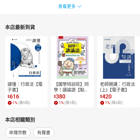
查看更多
本店最新到貨
讀懂：行政法【電
【國學特訓班】同
老師開講：行政法
子書】
學！讀論語【點閱
(上)【電子書】
率最高的孔子篇】
616
380
420
$
$
$
逗趣的文配圖情境
1
%
(賺
6
點)
1
%
(賺
3
點)
1
%
(賺
4
點)
式講解，學習聖人
老師和學霸弟子的
高情商，開拓人生
本店相關類別
格局！【電子書】
命理宗教
有聲書