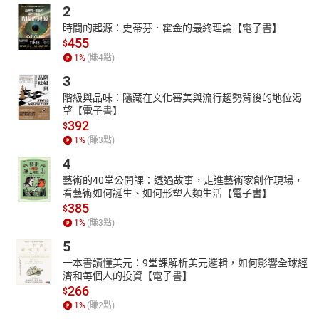
2
時間的起源：史蒂芬．霍金的最終理論【電子書】
455
$
1
%
(賺
4
點)
3
階級與品味：隱藏在文化審美與流行趨勢背後的地位渴
望【電子書】
392
$
1
%
(賺
3
點)
4
藝術的40堂公開課：透過故事，走進藝術家創作現場，
看藝術如何誕生、如何形塑人類生活【電子書】
385
$
1
%
(賺
3
點)
5
一本書讀懂美元：9堂課解析美元邏輯，如何影響全球經
濟和每個人的投資【電子書】
266
$
1
%
(賺
2
點)