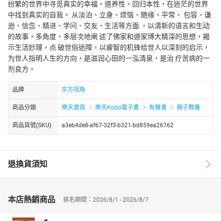
纷繁的世界中寻觅真实的幸福。道养性，回归本性，在迷茫的世界
中找到真实的自我。 从淡泊、立身、烦恼、随缘、平常、 包容、谦
逊、信念、精进、学问、交友、生活等方面 ，以清新的语言和生动
的故事，多角度、多层次地阐 述了佛家和道家博大精深的思想，揭
示生活妙理，点 破世俗迷障，以睿智的机锋给世人以深刻的启示，
为世人指明人生的方向，是滋润心田的一泓清泉，是治 疗苦病的一
剂良方。
品牌
东方视角
商品分類
樂天首頁
樂天Kobo電子書
有聲書
親子教養
商品貨號(SKU)
a3eb4de8-af67-32f3-b321-bd859ea26762
退換貨須知
本店熱銷商品
排名期間：2026/8/1 - 2026/8/7