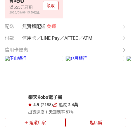
50
$
折
領取
滿555元可用
2026/08/09 15:59
截止
配送
無實體配送
免運
付款
信用卡／LINE Pay／AFTEE／ATM
信用卡優惠
樂天Kobo電子書
4.9
(2188)
追蹤
2.4萬
出貨速度
1 天
回應率
57%
追蹤店家
逛店舖