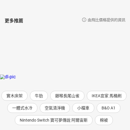
更多推薦
由飛比價格提供的資訊
實木床架
牛肋
銀喉長尾山雀
IKEA宜家 馬桶刷
一體式水冷
空氣清淨機
小檔車
B&O A1
Nintendo Switch 寶可夢傳說 阿爾宙斯
棉被