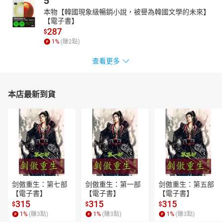
5
本物【韓國現象級暢銷小說，被譽為韓國文學的未來】
【電子書】
287
$
1
%
(賺
2
點)
查看更多
本店最新到貨
剑傲重生：第七部
剑傲重生：第一部
剑傲重生：第五部
【電子書】
【電子書】
【電子書】
315
315
315
$
$
$
1
%
(賺
3
點)
1
%
(賺
3
點)
1
%
(賺
3
點)