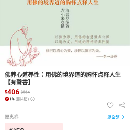
日本購物
電子/紙本書
HOT
佛养心道养性：用佛的境界道的胸怀点释人生
【有聲書】
406
$
$
564
1%
(賺4點)
優惠券
一鍵全領