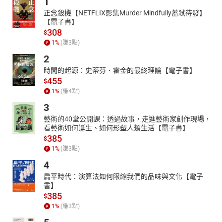
1
正念殺機【NETFLIX影集Murder Mindfully蓄弒待發】
【電子書】
308
$
1
%
(賺
3
點)
2
時間的起源：史蒂芬．霍金的最終理論【電子書】
455
$
1
%
(賺
4
點)
3
藝術的40堂公開課：透過故事，走進藝術家創作現場，
看藝術如何誕生、如何形塑人類生活【電子書】
385
$
1
%
(賺
3
點)
4
扁平時代：演算法如何限縮我們的品味與文化【電子
書】
385
$
1
%
(賺
3
點)