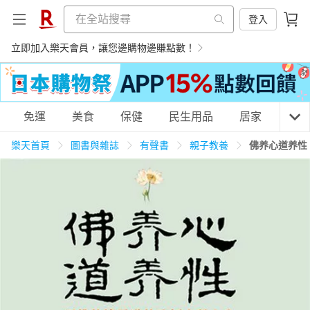
登入
立即加入樂天會員，讓您邊購物邊賺點數！
購物網分類
免運
美食
保健
民生用品
居家
3C
樂天首頁
圖書與雜誌
有聲書
親子教養
佛养心道养性
天天免運
美食蛋糕
養生保健
民生用品
居家生活
3C家電
運動休閒
親子玩具
女裝
男裝
化妝保養
情趣用品