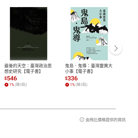
客服資訊
豫期
服務時間：週一到週五 10:00-12:00、
易解
13:00-17:00 (國定假日及例假日休息)
最後的天空：臺灣政治思
鬼島．鬼導：臺灣靈異大
中西
品性
客服電話：0080-1857077
想史研究【電子書】
小事【電子書】
子書
請參
客服信箱：
聯絡店家
546
336
32
$
$
$
1
%
(賺
5
點)
1
%
(賺
3
點)
1
%
由飛比價格提供的資訊