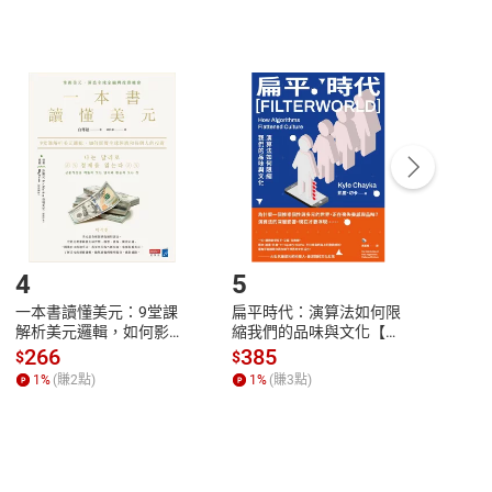
非以有形媒介提供之數位內容，消費者同意若訂購後
付款
方式
完成
訂單
中點選「瀏覽訂單明細」
>
「申請取消訂單
/
退
Payment
Complete
/退貨。
登入帳號，下載書籍後看書
4
5
6
一本書讀懂美元：9堂課
扁平時代：演算法如何限
本物
解析美元邏輯，如何影響
縮我們的品味與文化【電
說，
全球經濟和每個人的投資
子書】
來】
266
385
28
$
$
$
【電子書】
1
%
(賺
2
點)
1
%
(賺
3
點)
1
%