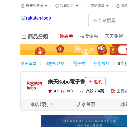
樂天生態圈
我要開店
網站導覽
購
優惠券
抽獎優惠
天天免運
商品分類
8个
樂天首頁
圖書與雜誌
電子書
藝術設計
樂天Kobo電子書
追蹤
4.9
(2188)
追蹤
2.4萬
出貨
本店類別
店家首頁
店家