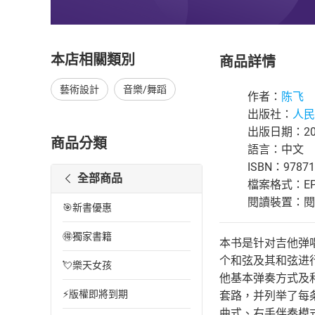
本店相關類別
商品詳情
藝術設計
音樂/舞蹈
作者：
陈飞
出版社：
人民
出版日期：202
商品分類
語言：中文
ISBN：97871
全部商品
檔案格式：EP
閱讀裝置：閱讀器
🎯新書優惠
🉐獨家書籍
本书是针对吉他弹
个和弦及其和弦进
💘樂天女孩
他基本弹奏方式及
⚡版權即將到期
套路，并列举了每
曲式、右手伴奏模