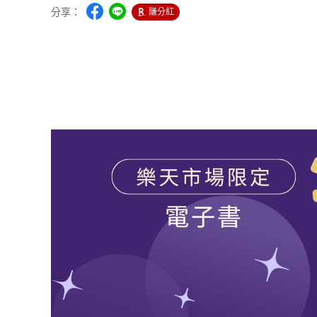
分享：
賺分紅