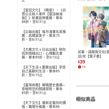
止
【皇冠文化】《曉星》、《白
雪公主殺人事件【童話破滅
版】》新書延伸書展，單本
88折，至8/31止
付款方
【尖端出版】每月漫畫名家推
薦：高橋留美子，單本75
折，至8/31止
ATM轉帳、信用卡
【大雁文化 x 日出出版】陪你
前輩，請跟我交往(第
找到情緒出口，心理勵志書
話)完【電子書】
展，單本85折，至9/10止
39
$
【天下生活 x 康健出版】享受
1
%
自己喜歡的生活，單本85
折，至9/15止
【臺灣商務】解碼歷史書展~
穿梭時空的閱讀冒險，單本
85折，至8/31止
相似商品
【天下文化】重新定義你的價
值，職場升級展，單本88