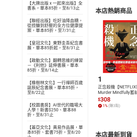
【大牌出版 x 一起來出版】全
購書須知
定。
書系，單本85折，至8/13止
本店熱銷商品
(
二
)
消費者
且已下載
/
存
【聯經出版】吃好油降血糖，
挑選
商
從控醣到舒壓的全方位健康提
退貨方式：您
案，單本85折，至7/31止
Choose
貨」，本店鋪
【皇冠文化】東野圭吾紀念書
請注意，樂天
展，單本85折起，至8/31止
購書後，
【啟動文化】翻轉思維的練習
－《利他》延伸書展，單本
Step1
85折，至8/14止
1
【橡樹林文化】一行禪師百歲
正念殺機【NETFLI
誕辰紀念書展，單本85折，
Murder Mindfully
至8/22止
發】【電子書】
308
$
【校園書房】AI世代的職場大
1
%
(賺
3
點)
人學！新書$250、單本88
折，至8/31止
【蓋亞文化】黃易作品展，單
本85折、套書75折，至8/20
本店最新到貨