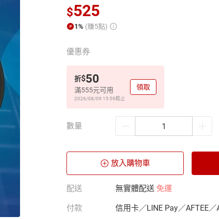
525
$
1%
(賺5點)
優惠券
50
$
折
領取
滿555元可用
2026/08/09 15:59
截止
數量
放入購物車
配送
無實體配送
免運
付款
信用卡／LINE Pay／AFTEE／