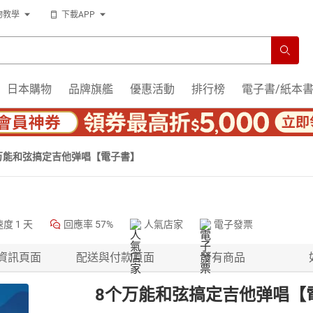
物教學
下載APP
日本購物
品牌旗艦
優惠活動
排行榜
電子書/紙本
万能和弦搞定吉他弹唱【電子書】
速度
1 天
回應率
57%
人氣店家
電子發票
資訊頁面
配送與付款頁面
所有商品
8个万能和弦搞定吉他弹唱【