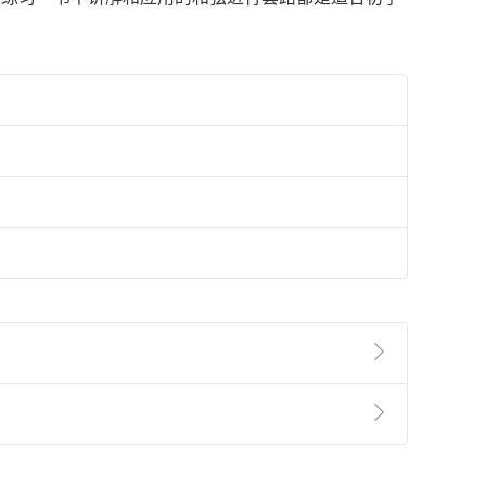
準則
第
2
條第
5
款之規定，「非以有形媒介提供之數位
，不適用消保法第
19
條第
1
項七日內無條件退貨之規