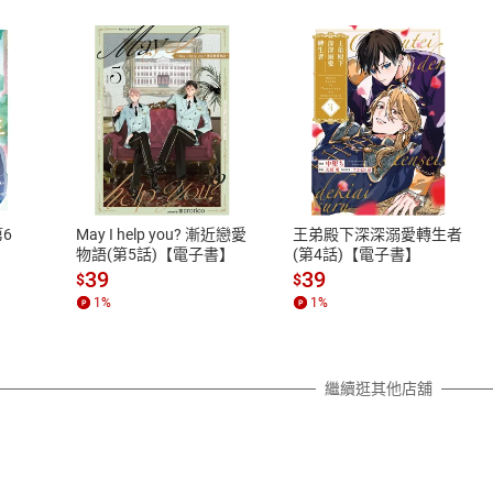
式
退換貨規範
、LINE PAY、AFTEE
本店是否提供消費者保護法七日猶
之權利，遽消費者保護法及通訊交
6
May I help you? 漸近戀愛
王弟殿下深深溺愛轉生者
除權合理例外情事適用準則，依商
物語(第5話)【電子書】
(第4話)【電子書】
質各有不同規定。詳細退換貨說明
39
39
$
$
照各商品說明。
1
%
1
%
詳細說明
繼續逛其他店舖