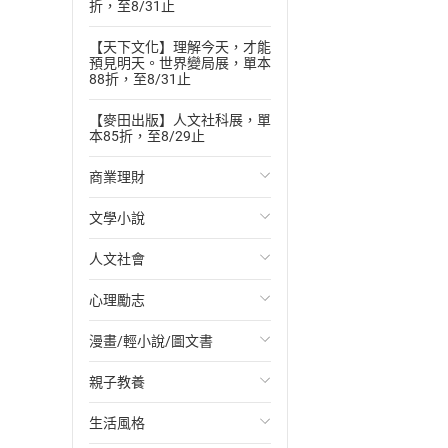
折，至8/31止
【天下文化】理解今天，才能
預見明天。世界變局展，單本
88折，至8/31止
【麥田出版】人文社科展，單
本85折，至8/29止
商業理財
文學小說
投資理財
人文社會
經濟/趨勢
歐美文學
心理勵志
財務/金融
日本文學
國際關係
漫畫/輕小說/圖文書
管理/領導
韓國文學
政治
心靈成長/情緒
親子教養
職場工作術
華文文學
社會科學
人際關係
輕小說
生活風格
成功法
經典文學
台灣/中國歷史
兩性關係
奇幻/科幻
教育現場