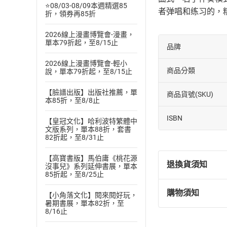
⭐08/03-08/09本週精選85
者弹唱和练习的，
折，領券再85折
2026線上漫畫博覽會-漫畫，
單本79折起，至8/15止
品牌
2026線上漫畫博覽會-輕小
商品分類
說，單本79折起，至8/15止
【臉譜出版】出版社推薦，單
商品貨號(SKU)
本85折，至8/8止
ISBN
【皇冠文化】哈利波特繁體中
文版系列，單本88折，套書
82折起，至8/31止
【高寶書版】馬伯庸《桃花源
退換貨須知
沒事兒》系列延伸書展，單本
85折起，至8/25止
購物須知
【小角落文化】閱來閱好玩，
退換貨規定：
暑期書展，單本82折，至
(
一
)
依
消費
8/16止
內容或一經提