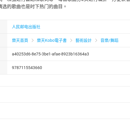
精选的歌曲也是时下热门的曲目。
人民邮电出版社
樂天首頁
樂天Kobo電子書
藝術設計
音樂/舞蹈
a40253d6-8e75-3be1-afae-8923b16364a3
9787115543660
者保護法
第
19
條第
1
項後段
暨
通訊交易解除權合理例外情事適用
供即為完成之線上服務，經消費者事先同意始提供。」 之商品