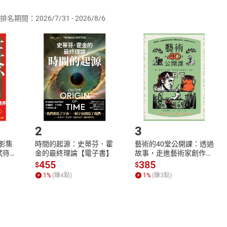
排名期間：2026/7/31 - 2026/8/6
訂購本店鋪之商品即代表知悉本店鋪所銷售之商品為電子書，屬
取電子書，不得請求退貨退款。
品
放入
購物車
登入
帳號
欲取消訂單或辦理退貨時，請登入樂天市場，並於「我的訂單」
Shopping cart
Login
將依您的申請進行審核，待審核通過後將為您辦理退款事宜。
市場須以整筆訂單為單位進行取消/退貨，恕無法以單支商品取消
如何開始使用？
.選擇閱讀載具
Step2.
2
3
X影集
時間的起源：史蒂芬．霍
藝術的40堂公開課：透過
蓄弒待
金的最終理論【電子書】
故事，走進藝術家創作現
場，看藝術如何誕生、如
455
385
$
$
何形塑人類生活【電子
1
%
(賺
4
點)
1
%
(賺
3
點)
書】