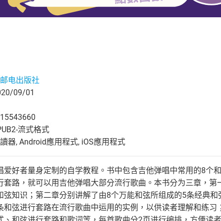
邮电出版社
0/09/01
15543660
UB2-流式格式
, Android應用程式, iOS應用程式
唱爱好者量身定制的自学教程。书中包含吉他弹唱中常用的8个和
行套路，就可以用吉他弹唱大部分流行歌曲。本书分为三章，第
和弦知识；第二章分别讲解了由8个万能和弦所组成的5条经典和
条和弦进行套路在流行歌曲中运用的实例，以供读者理解和练习；
式、和弦进行套路和歌词等，每首歌曲分2页进行编排，方便读