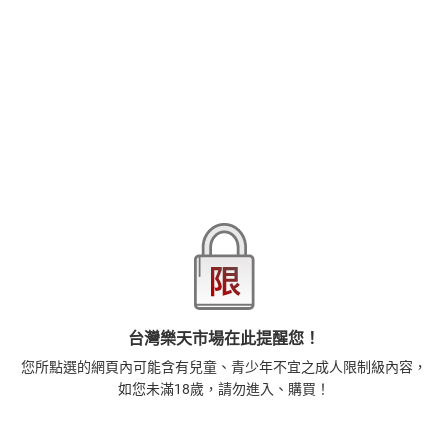
下起手！對我做了滿滿色情之事!?我們的同居生活…究竟會變怎樣啊
ー…!?
品牌
悅文社
商品分類
樂天首頁
樂天Kobo電子書
18+成人
漫畫/輕小說
商品貨號(SKU)
a440bcea-25df-3836-9917-98dbf5f11fae
退換貨須知
本店熱銷商品
排名期間：2026/7/30 - 2026/8/5
台灣樂天市場在此提醒您！
1
您所點選的網頁內可能含有兒童、青少年不宜之成人限制級內容，
正念殺機【NETFLIX影集Murder Mindfully蓄弒待發】
如您未滿18歲，請勿進入、購買！
【電子書】
308
$
1
%
(賺
3
點)