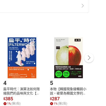
準則
第
2
條第
5
款之規定，「非以有形媒介提供之數位
，不適用消保法第
19
條第
1
項七日內無條件退貨之規
非以有形媒介提供之數位內容，消費者同意若訂購後
付款
方式
完成
訂單
中點選「瀏覽訂單明細」
>
「申請取消訂單
/
退
Payment
Complete
/退貨。
登入帳號，下載書籍後看書
4
5
6
扁平時代：演算法如何限
本物【韓國現象級暢銷小
蛋白
縮我們的品味與文化【電
說，被譽為韓國文學的未
版）─
子書】
來】【電子書】
秘密
385
287
24
$
$
$
一本
1
%
(賺
3
點)
1
%
(賺
2
點)
1
%