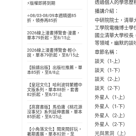
透過個人的學思歷
⚡版權即將到期
播講介紹：
⭐08/03-08/09本週精選85
中研院院士，清華大
折，領券再85折
工學院電機博士學
2026線上漫畫博覽會-漫畫，
國立清華大學校長
單本79折起，至8/15止
等領域，幽默的談
2026線上漫畫博覽會-輕小
章節名稱：
說，單本79折起，至8/15止
談天（1-上）
【臉譜出版】出版社推薦，單
談天（1-下）
本85折，至8/8止
談天（2-上）
【皇冠文化】哈利波特繁體中
談天（2-下）
文版系列，單本88折，套書
82折起，至8/31止
外星人（1-上）
外星人（1-下）
【高寶書版】馬伯庸《桃花源
沒事兒》系列延伸書展，單本
外星人（2-上）
85折起，至8/25止
外星人（2-下）
【小角落文化】閱來閱好玩，
光與黑洞（上）
暑期書展，單本82折，至