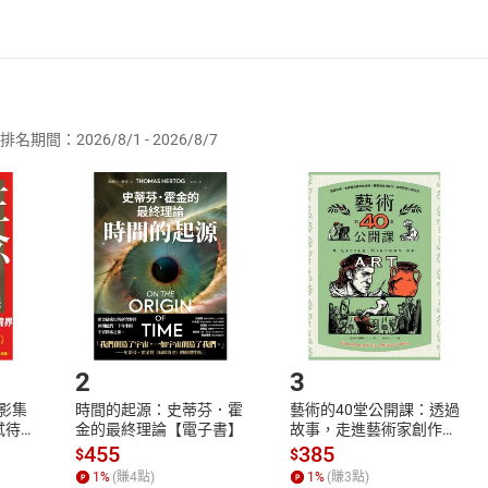
者保護法
第
19
條第
1
項後段
暨
通訊交易解除權合理例外情事適用
供即為完成之線上服務，經消費者事先同意始提供。」 之商品
排名期間：2026/8/1 - 2026/8/7
訂購本店鋪之商品即代表知悉本店鋪所銷售之商品為電子書，屬
疼痛
取電子書，不得請求退貨退款。
記憶力
品
放入
購物車
登入
帳號
欲取消訂單或辦理退貨時，請登入樂天市場，並於「我的訂單」
Shopping cart
Login
睡眠
將依您的申請進行審核，待審核通過後將為您辦理退款事宜。
 老化，生育
市場須以整筆訂單為單位進行取消/退貨，恕無法以單支商品取消
如何開始使用？
心理影響
心理影響
.選擇閱讀載具
Step2.
-上）
2
3
-下）
X影集
時間的起源：史蒂芬．霍
藝術的40堂公開課：透過
-上）
蓄弒待
金的最終理論【電子書】
故事，走進藝術家創作現
-下）
場，看藝術如何誕生、如
455
385
$
$
何形塑人類生活【電子
1
%
(賺
4
點)
1
%
(賺
3
點)
書】