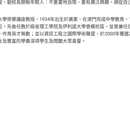
程，劉校長期勉年輕人：不要畫地自限，要有廣泛興趣。順從自
學榮譽講座教授，1934年出生於廣東，在澳門完成中學教育，1
位。先後任教於麻省理工學院及伊利諾大學香檳校區，並曾兼任伊
，作育英才無數；並以資訊工程之國際學術聲望，於2000年獲
吐及豐富的學養深得學生及閱聽大眾喜愛。