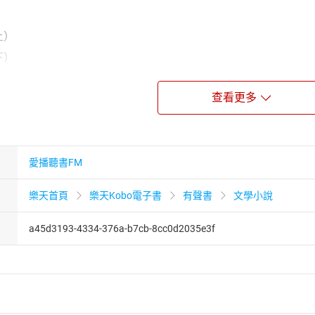
上）
下）
上）
查看更多
下）
愛播聽書FM
樂天首頁
樂天Kobo電子書
有聲書
文學小說
a45d3193-4334-376a-b7cb-8cc0d2035e3f