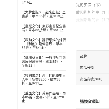
8/16止
光與黑洞（下）
愛因斯坦的夢（1-
【大牌出版 x 一起來出版】全
書系，單本85折，至8/13止
愛因斯坦的夢（1-
【皇冠文化】東野圭吾紀念書
愛因斯坦的夢（2-
展，單本85折起，至8/31止
愛因斯坦的夢（2-
【啟動文化】翻轉思維的練習
眼睛（上）
－《利他》延伸書展，單本
85折，至8/14止
眼睛（下）
圓周率（上）
品牌
【橡樹林文化】一行禪師百歲
誕辰紀念書展，單本85折，
圓周率（下）
至8/22止
商品分類
蝴蝶效應（上）
【校園書房】AI世代的職場大
蝴蝶效應（下）
商品貨號(SKU)
人學！新書$250、單本88
折，至8/31止
打噴嚏（上）
打噴嚏（下）
【蓋亞文化】黃易作品展，單
本85折、套書75折，至8/20
談壓力（1-上）
止
退換貨須知
談壓力（1-下）