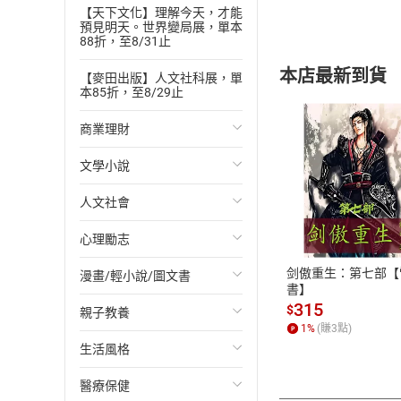
【天下文化】理解今天，才能
預見明天。世界變局展，單本
88折，至8/31止
本店最新到貨
【麥田出版】人文社科展，單
本85折，至8/29止
商業理財
文學小說
投資理財
付款方
人文社會
經濟/趨勢
歐美文學
ATM轉帳、信用卡
心理勵志
財務/金融
日本文學
國際關係
剑傲重生：第七部【
漫畫/輕小說/圖文書
管理/領導
韓國文學
政治
心靈成長/情緒
書】
315
$
親子教養
職場工作術
華文文學
社會科學
人際關係
輕小說
1
%
(賺
3
點)
生活風格
成功法
經典文學
台灣/中國歷史
兩性關係
奇幻/科幻
教育現場
醫療保健
行銷/廣告
成長/家庭生活小說
日/韓歷史
心理學
愛情故事
兒童文學/故事
飲食/食譜