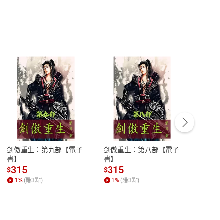
客服資訊
豫期
服務時間：週一到週五 10:00-12:00、
易解
13:00-17:00 (國定假日及例假日休息)
剑傲重生：第九部【電子
剑傲重生：第八部【電子
潜水史
品性
客服電話：0080-1857077
書】
書】
andari
al) Sc
請參
客服信箱：
聯絡店家
315
315
13
$
$
$
r【電
1
%
(賺
3
點)
1
%
(賺
3
點)
1
%