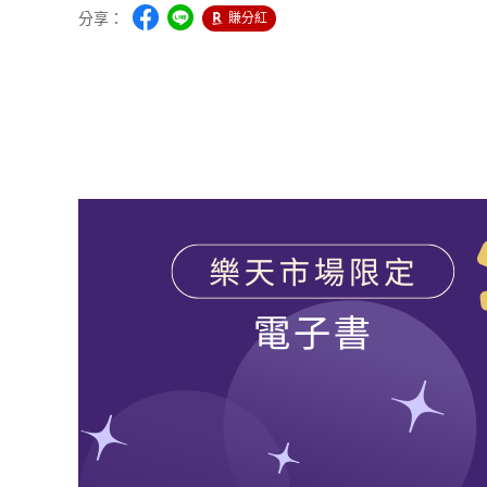
分享：
賺分紅