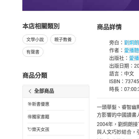
本店相關類別
商品詳情
文學小說
親子教養
旁白：
劉炯朗
作者：
愛播聽
有聲書
出版社：
愛播
出版日期：202
語言：中文
商品分類
ISBN：73745
時長：07:00:
全部商品
🎯新書優惠
一頭華髮、睿智幽
方影響的中國讀書
🉐獨家書籍
2004年，劉炯
💘樂天女孩
與人文巧妙結合，