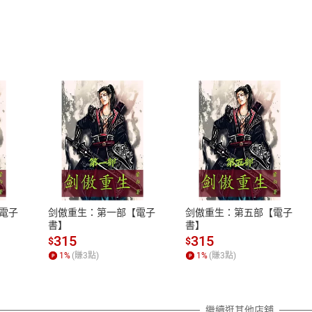
式
退換貨規範
、LINE PAY、AFTEE
本店是否提供消費者保護法七日猶
之權利，遽消費者保護法及通訊交
電子
剑傲重生：第一部【電子
剑傲重生：第五部【電子
除權合理例外情事適用準則，依商
書】
書】
質各有不同規定。詳細退換貨說明
315
315
$
$
照各商品說明。
1
%
(賺
3
點)
1
%
(賺
3
點)
詳細說明
繼續逛其他店舖