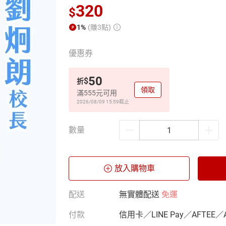
320
$
1%
(賺3點)
優惠券
50
$
折
領取
滿555元可用
2026/08/09 15:59
截止
數量
放入購物車
配送
無實體配送
免運
付款
信用卡／LINE Pay／AFTEE／