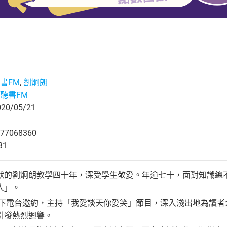
書FM
,
劉炯朗
聽書FM
0/05/21
77068360
31
默的劉炯朗教學四十年，深受學生敬愛。年逾七十，面對知識總
人」。
朗接下電台邀約，主持「我愛談天你愛笑」節目，深入淺出地為讀
引發熱烈迴響。