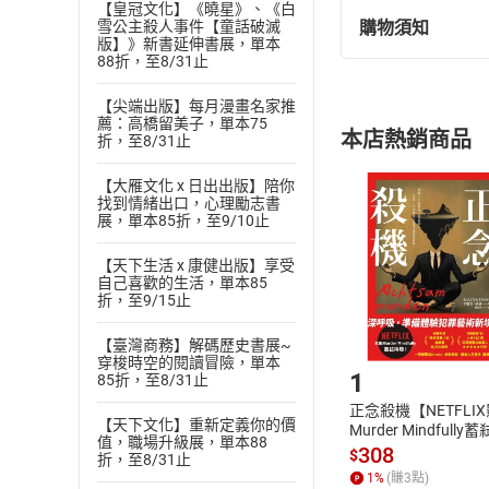
【皇冠文化】《曉星》、《白
談壓力（2-上）
購物須知
雪公主殺人事件【童話破滅
退換貨規定：
版】》新書延伸書展，單本
談壓力（2-下）
88折，至8/31止
(
一
)
依
消費
談壓力（3-上）
內容或一經提
【尖端出版】每月漫畫名家推
購書須知
定。
談壓力（3-下）
薦：高橋留美子，單本75
本店熱銷商品
折，至8/31止
(
二
)
消費者
談壓力（4-上）-- 
且已下載
/
存
談壓力（4-下）-- 
挑選
商
【大雁文化 x 日出出版】陪你
找到情緒出口，心理勵志書
退貨方式：您
Choose
談壓力（5-上）-- 
展，單本85折，至9/10止
貨」，本店鋪
談壓力（5-下）--
請注意，樂天
【天下生活 x 康健出版】享受
購書後，
談壓力（6-上）-- 
自己喜歡的生活，單本85
折，至9/15止
談壓力（6-下）-- 
Step1
【臺灣商務】解碼歷史書展~
醫學與生命科學（1
穿梭時空的閱讀冒險，單本
1
醫學與生命科學（1
85折，至8/31止
正念殺機【NETFLI
醫學與生命科學（2
【天下文化】重新定義你的價
Murder Mindfully
值，職場升級展，單本88
醫學與生命科學（2
發】【電子書】
308
$
折，至8/31止
1
%
(賺
3
點)