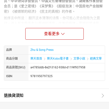
员、中华诗词学会会员、中国文化管理协会会员、湖南省作家协会
会员；是《爱之密境》《采梦集》《超级泡沫：中国房地产金融解
密》《被绑架的经济》《民主的真相》的作者。
如序言中所说： 翻开这本薄薄的诗集，你可能心灵会隐隐为之震
动。诗人东方导先生以虔诚的语言、优美的旋律、高超的艺术形
式，吟咏着人类永恒的梦想：圣洁的爱情、天真的孩子、慈悲的佛
查看更多
祖、超脱的庄子与神秘无穷的大自然。时光如流水，逝者如斯夫，
当人们整日为生计忙碌时，时光却匆匆而过，把握不住。只有那些
天性率真的人，才能把住良辰美景，敢于追逐自己的梦想。正如本
书作者东方导先生所吟唱的：
品牌
Zhu & Song Press
诗人呀，大自然的使者，自由与天真的化身，只有你第一个嗅到春
商品分類
樂天首頁
樂天Kobo電子書
文學小說
經典文學
天每一个细微的味道，即使在深夜、在拂晓，或在天光已明的清
晨。你才是宇宙的使者，万物的先声，大自然的每一声叹息，都与
商品貨號(SKU)
a4785ddb-8e2f-3162-938d-d11f4f937958
你心心相印，无论在白天，还是黑夜。
ISBN
9781950797325
退換貨須知