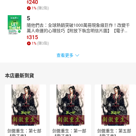
240
$
1
%
(賺
2
點)
5
隨他們去：全球熱銷突破1000萬冊現象級巨作！改變千
萬人命運的心理技巧【附放下執念明信片圖】【電子
書】
315
$
1
%
(賺
3
點)
查看更多
本店最新到貨
剑傲重生：第七部
剑傲重生：第一部
剑傲重生：第五部