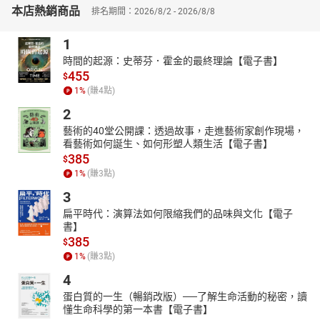
本店熱銷商品
排名期間：2026/8/2 - 2026/8/8
1
時間的起源：史蒂芬．霍金的最終理論【電子書】
455
$
1
%
(賺
4
點)
2
藝術的40堂公開課：透過故事，走進藝術家創作現場，
看藝術如何誕生、如何形塑人類生活【電子書】
385
$
1
%
(賺
3
點)
3
扁平時代：演算法如何限縮我們的品味與文化【電子
書】
385
$
1
%
(賺
3
點)
4
蛋白質的一生（暢銷改版）──了解生命活動的秘密，讀
懂生命科學的第一本書【電子書】