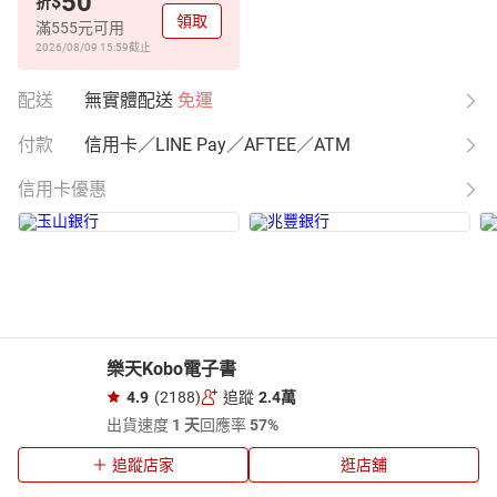
50
$
折
領取
滿555元可用
2026/08/09 15:59
截止
配送
無實體配送
免運
付款
信用卡／LINE Pay／AFTEE／ATM
信用卡優惠
樂天Kobo電子書
4.9
(2188)
追蹤
2.4萬
出貨速度
1 天
回應率
57%
追蹤店家
逛店舖