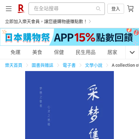
登入
立即加入樂天會員，讓您邊購物邊賺點數！
購物網分類
免運
美食
保健
民生用品
居家
3C
樂天首頁
圖書與雜誌
電子書
文學小說
A collectio
天天免運
美食蛋糕
養生保健
民生用品
居家生活
3C家電
運動休閒
親子玩具
女裝
男裝
化妝保養
情趣用品