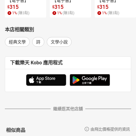
【電子書】
【電子書】
【電子書】
315
315
315
$
$
$
1
%
(賺
3
點)
1
%
(賺
3
點)
1
%
(賺
3
點)
本店相關類別
經典文學
詩
文學小說
下載樂天 Kobo 應用程式
繼續逛其他店舖
相似商品
由飛比價格提供的資訊