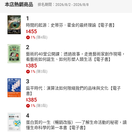
本店熱銷商品
排名期間：2026/8/2 - 2026/8/8
《洪水神話：螃蟹與巨蛇》華語版
《洪水神話：螃蟹與巨蛇》布農族語版
1
【有聲書引言】
時間的起源：史蒂芬．霍金的最終理論【電子書】
這是一則布農族人家喻戶曉的傳說故事，有關大洪水的神話：螃蟹
455
$
與巨蛇。
1
%
(賺
4
點)
從前在布農族遠古時代，有一次，發生了大洪水，族人都不約而同
的逃到了最高的玉山（Saviq）和卓社大山（Qaas）的山頂去避
2
難。大洪水氾濫，把大地都淹沒了，來得急也太突然，所有人急急
藝術的40堂公開課：透過故事，走進藝術家創作現場，
忙忙的，動物也一樣，紛紛逃命到山頂上……
看藝術如何誕生、如何形塑人類生活【電子書】
385
$
【有聲書製作】
1
%
(賺
3
點)
總策畫／撰文：田哲益
布農族巒群族語．譯寫：全正文
3
布農族巒群族語朗讀：全正文
扁平時代：演算法如何限縮我們的品味與文化【電子
華語朗讀：王秀鳳
書】
385
原創音樂：李宜蒼
$
封面繪圖：王顧明
1
%
(賺
3
點)
【作者與朗讀說書人】
4
總策畫∕中文撰寫：田哲益（達西烏拉彎．畢馬）
蛋白質的一生（暢銷改版）──了解生命活動的秘密，讀
懂生命科學的第一本書【電子書】
田哲益，1955年生，乳名台江，南投縣人。屏東師專普通科史地