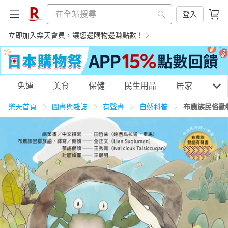
登入
立即加入樂天會員，讓您邊購物邊賺點數！
購物網分類
免運
美食
保健
民生用品
居家
3C
樂天首頁
圖書與雜誌
有聲書
自然科普
布農族民俗動
天天免運
美食蛋糕
養生保健
民生用品
居家生活
3C家電
運動休閒
親子玩具
女裝
男裝
化妝保養
情趣用品