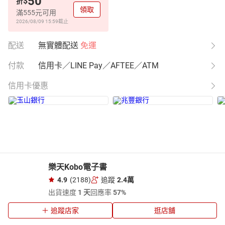
50
$
折
領取
滿555元可用
2026/08/09 15:59
截止
配送
無實體配送
免運
付款
信用卡／LINE Pay／AFTEE／ATM
信用卡優惠
樂天Kobo電子書
4.9
(2188)
追蹤
2.4萬
出貨速度
1 天
回應率
57%
追蹤店家
逛店舖