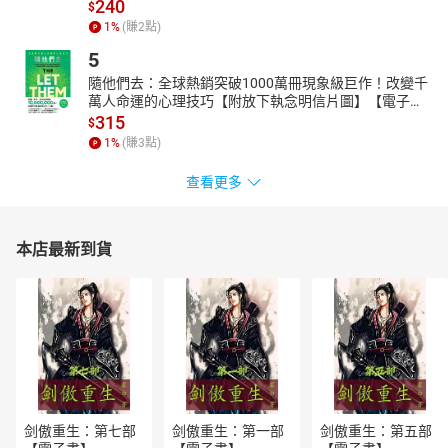
240
$
組、高雄師範大學國文系、政治大學中文研究所。民間文學家、原
1
%
(賺
2
點)
住民文化研究著名學者。研究著作70部，論文180餘篇。研究領
域：中國民族學、中國民俗學、中國文化學、中國民間文學、中國
5
少數民族、台灣史、古人類學、台灣原住民族等。曾經榮獲教育部
隨他們去：全球熱銷突破1000萬冊現象級巨作！改變千
研究著作入選獎、台灣省政府原住民行政局原住民文化研究著作
萬人命運的心理技巧【附放下執念明信片圖】【電子
獎、順益台灣原住民博物館研究著作原住民文化研究獎、台灣省教
書】
315
$
育會研究著作佳作獎、教育部研究著作甲等獎、文建會獎助價購優
1
%
(賺
3
點)
良圖書、中國時報全年度一週好書榜、第一屆中華汽車原住民文學
查看更多
獎新詩組第一名首獎、行政院原住民族委員會原住民文化研究著作
獎、聯合報2003年最佳書獎、2015年玉山文學獎文學貢獻獎等二十
餘項獎項。
本店最新到貨
布農族巒群族語．譯寫∕朗讀：全正文（Lian Suqluman）
全正文，1956年生，南投縣人。台中師範專科學校體育組、國立台
灣師範大學教育系國文組、國立暨南大學教育政策及行政學研究
所。歷任南投縣國民小學教師、國民中學組長、主任、校長；2022
年2月自南投縣民和國中退休。1997～2000年擔任教育部布農語鄉
土教材主編；玉管處【布農音樂】布農歌謠記音翻譯。近幾年擔任
原住民族語認證考試命題委員及閱卷委員；並負責族語E樂園【族語
短文】、【自編教材】、【版權動畫】、【句型篇國中版】、【句
型篇高中版】、【生活說族語】、【空中族語教室】、【新九階教
剑傲重生：第七部
剑傲重生：第一部
剑傲重生：第五部