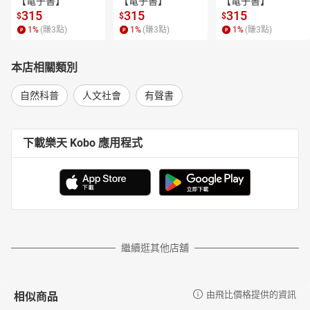
【電子書】
【電子書】
【電子書】
材】、【情境族語】、【學習詞表】等單元之撰稿、錄音錄影工
315
315
315
$
$
$
作。曾於2000年榮獲教育部研究著作族語翻譯佳作獎；並於2020
1
%
(賺
3
點)
1
%
(賺
3
點)
1
%
(賺
3
點)
年、2021年出版《布農族傳說故事（1930～1935）》上下兩冊；
2022年出版環球聖經公會《新約聖經巒群布農語》。
本店相關類別
華語朗讀：王秀鳳（Ival cicuk Taisiccuqan）
南投縣布農族卓社群人。南投縣法治國小、仁愛國中、南投高中、
自然科普
人文社會
有聲書
環球科大畢業。曾任101年行政院原民會原住民語言教材編輯委員、
南投縣YMCA導遊班原住民文化課程講師、南開科大文化課程協同教
學講師、環球科大文化課程教學講師、政大族語教材編輯委員、台
下載樂天 Kobo 應用程式
大語言發展中心委員等族語教學。現任全國布農族民族議會議員、
南投縣政府原住民族與文化推展委員會委員、仁愛鄉土地審查原委
會委員、省都電台播音員及文化節目主持人、南投縣布農族卓社群
專職老師。
封面繪圖：王顧明
設計師及兼職插圖作者，水彩師承藝術家楊恩生。曾為遠足文化、
小牛頓、自由時報、晨星等出版公司繪製插圖。擅長故事場景、建
繼續逛其他店舖
築類插圖，以及動、植物精細插畫。曾參與2020年市長官邸藝文沙
龍「蘭嶼Tao——蘭嶼人文生態藝術展」，偕藝術家楊恩生學生作品
一起展出。
相似商品
由飛比價格提供的資訊