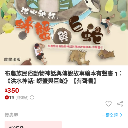
日本購物
電子/紙本書
HOT
布農族民俗動物神話與傳說故事繪本有聲書 1：
《洪水神話: 螃蟹與巨蛇》【有聲書】
350
$
1%
(賺3點)
優惠券
一鍵全領