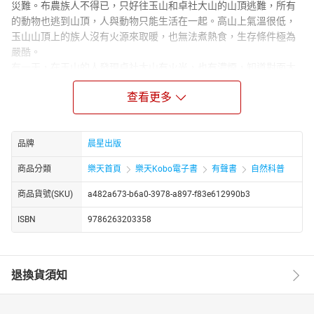
災難。布農族人不得已，只好往玉山和卓社大山的山頂逃難，所有
的動物也逃到山頂，人與動物只能生活在一起。高山上氣溫很低，
玉山山頂上的族人沒有火源來取暖，也無法煮熱食，生存條件極為
嚴酷。
有一天，在玉山的人發現卓社大山有火光，也有濃煙，知道對面大
山有人有火種，於是，一場人類拜託動物橫越大海取火種的計畫展
查看更多
開了……
【本書特色】
1.以布農族巒群族語搭配華語朗讀的有聲書，適合中小學學生學
品牌
晨星出版
習，以及原住民母語教材採用。
2.以布農族民俗動物神話與傳說為文本，創作成為適合親子母語聆
商品分類
樂天首頁
樂天Kobo電子書
有聲書
自然科普
聽的童話故事。
商品貨號(SKU)
a482a673-b6a0-3978-a897-f83e612990b3
3.本集以布農族大洪水的神話為藍本，創作出傳說中的巨蛇與大螃
蟹因洪水阻塞而互相打鬥的故事。
ISBN
9786263203358
4.一套有聲書可以同時享受布農族語與華語兩種語文聽故事以及母
語聽力學習的享受。
【有聲書目次】
退換貨須知
推薦總序 永恆的泉源、無盡的寶藏── 布農族神話傳說有聲書序 劉
智濬
自序 找回布農族語文的智慧 全正文