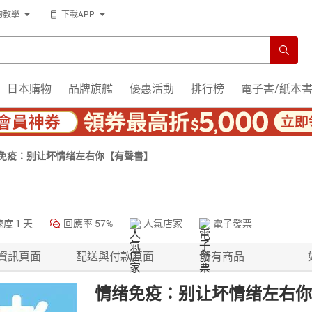
物教學
下載APP
日本購物
品牌旗艦
優惠活動
排行榜
電子書/紙本
免疫：别让坏情绪左右你【有聲書】
速度
1 天
回應率
57%
人氣店家
電子發票
資訊頁面
配送與付款頁面
所有商品
情绪免疫：别让坏情绪左右你