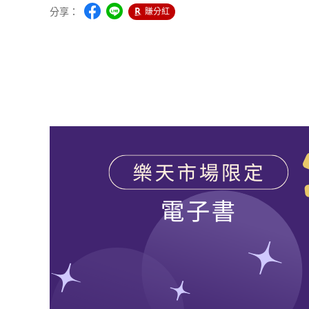
分享：
賺分紅