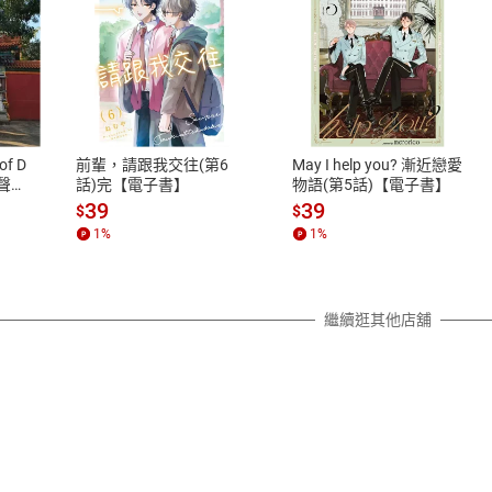
式
退換貨規範
、LINE PAY、AFTEE
本店是否提供消費者保護法七日猶
之權利，遽消費者保護法及通訊交
of D
前輩，請跟我交往(第6
May I help you? 漸近戀愛
除權合理例外情事適用準則，依商
有聲
話)完【電子書】
物語(第5話)【電子書】
質各有不同規定。詳細退換貨說明
39
39
$
$
照各商品說明。
1
%
1
%
詳細說明
繼續逛其他店舖