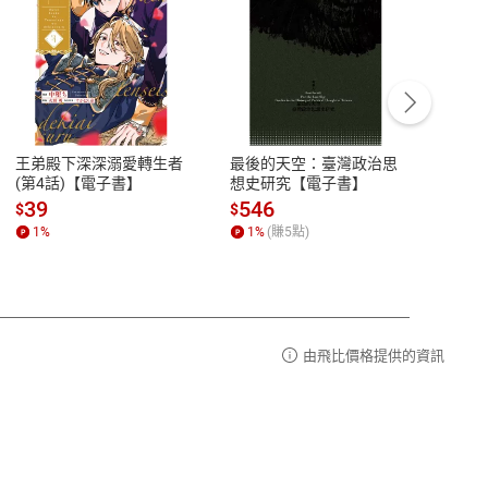
客服資訊
豫期
服務時間：週一到週五 10:00-12:00、
易解
13:00-17:00 (國定假日及例假日休息)
王弟殿下深深溺愛轉生者
最後的天空：臺灣政治思
鬼島
品性
客服電話：0080-1857077
(第4話)【電子書】
想史研究【電子書】
小事
請參
客服信箱：
聯絡店家
39
546
33
$
$
$
1
%
1
%
(賺
5
點)
1
%
由飛比價格提供的資訊