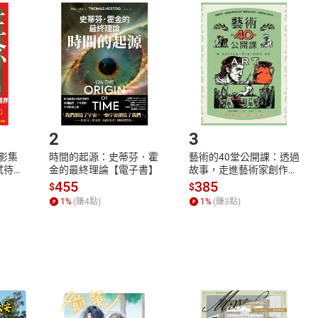
取電子書，不得請求退貨退款。
品
放入
購物車
登入
帳號
欲取消訂單或辦理退貨時，請登入樂天市場，並於「我的訂單」
Shopping cart
Login
將依您的申請進行審核，待審核通過後將為您辦理退款事宜。
市場須以整筆訂單為單位進行取消/退貨，恕無法以單支商品取消
如何開始使用？
.選擇閱讀載具
Step2.
2
3
X影集
時間的起源：史蒂芬．霍
藝術的40堂公開課：透過
蓄弒待
金的最終理論【電子書】
故事，走進藝術家創作現
場，看藝術如何誕生、如
455
385
$
$
何形塑人類生活【電子
1
%
(賺
4
點)
1
%
(賺
3
點)
書】