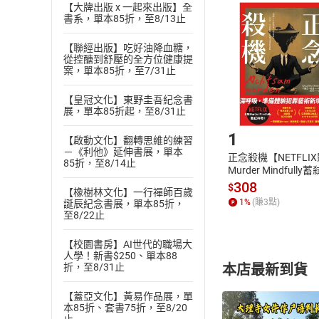
且已下載
/
存
【大牌出版 x 一起來出版】全
挑選
商
書系，單本85折，至8/13止
退貨方式：您
Choose
貨」，本店鋪
【聯經出版】吃好油降血糖，
從控醣到舒壓的全方位健康提
請注意，樂天
購書後，
案，單本85折，至7/31止
【皇冠文化】東野圭吾紀念書
展，單本85折起，至8/31止
Step1
1
【啟動文化】翻轉思維的練習
－《利他》延伸書展，單本
正念殺機【NETFLI
85折，至8/14止
Murder Mindfully
發】【電子書】
308
$
【橡樹林文化】一行禪師百歲
1
%
(賺
3
點)
誕辰紀念書展，單本85折，
至8/22止
【校園書房】AI世代的職場大
人學！新書$250、單本88
本店最新到貨
折，至8/31止
【蓋亞文化】黃易作品展，單
本85折、套書75折，至8/20