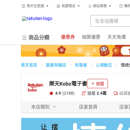
樂天生態圈
我要開店
網站導覽
購
優惠券
抽獎優惠
天天免運
商品分類
情绪
樂天首頁
圖書與雜誌
有聲書
心理勵志
樂天Kobo電子書
追蹤
4.9
(2188)
追蹤
2.4萬
出貨
本店類別
店家首頁
店家