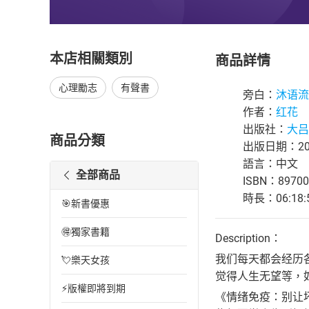
本店相關類別
商品詳情
心理勵志
有聲書
旁白：
沐语流
作者：
红花
出版社：
大吕
商品分類
出版日期：202
語言：中文
全部商品
ISBN：89700
時長：06:18:
🎯新書優惠
🉐獨家書籍
Description：
我们每天都会经历
💘樂天女孩
觉得人生无望等，
⚡版權即將到期
《情绪免疫：别让