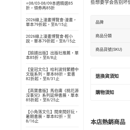
些想要学会告别坏
⭐08/03-08/09本週精選85
折，領券再85折
2026線上漫畫博覽會-漫畫，
品牌
單本79折起，至8/15止
商品分類
2026線上漫畫博覽會-輕小
說，單本79折起，至8/15止
商品貨號(SKU)
【臉譜出版】出版社推薦，單
本85折，至8/8止
【皇冠文化】哈利波特繁體中
文版系列，單本88折，套書
退換貨須知
82折起，至8/31止
【高寶書版】馬伯庸《桃花源
購物須知
退換貨規定：
沒事兒》系列延伸書展，單本
85折起，至8/25止
(
一
)
依
消費
內容或一經提
【小角落文化】閱來閱好玩，
購書須知
暑期書展，單本82折，至
定。
8/16止
本店熱銷商品
(
二
)
消費者