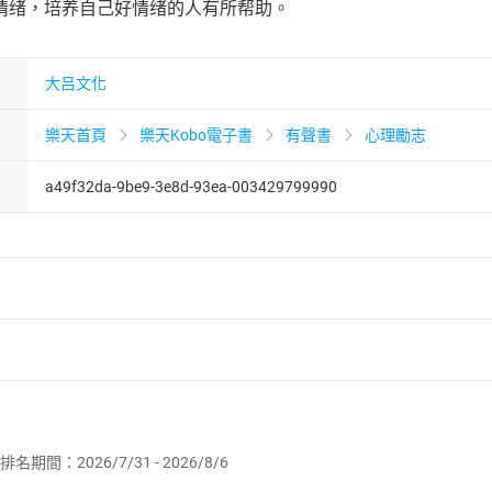
情绪，培养自己好情绪的人有所帮助。
大吕文化
樂天首頁
樂天Kobo電子書
有聲書
心理勵志
a49f32da-9be9-3e8d-93ea-003429799990
者保護法
第
19
條第
1
項後段
暨
通訊交易解除權合理例外情事適用
供即為完成之線上服務，經消費者事先同意始提供。」 之商品
排名期間：2026/7/31 - 2026/8/6
訂購本店鋪之商品即代表知悉本店鋪所銷售之商品為電子書，屬