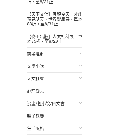
折，至8/31止
【天下文化】理解今天，才能
預見明天。世界變局展，單本
88折，至8/31止
【麥田出版】人文社科展，單
本85折，至8/29止
商業理財
文學小說
投資理財
人文社會
經濟/趨勢
歐美文學
心理勵志
財務/金融
日本文學
國際關係
漫畫/輕小說/圖文書
管理/領導
韓國文學
政治
心靈成長/情緒
親子教養
職場工作術
華文文學
社會科學
人際關係
輕小說
生活風格
成功法
經典文學
台灣/中國歷史
兩性關係
奇幻/科幻
教育現場