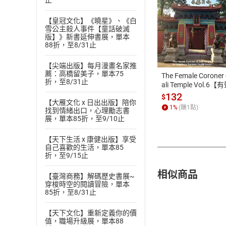
止
【皇冠文化】《曉星》、《白
雪公主殺人事件【童話破滅
付款方
版】》新書延伸書展，單本
88折，至8/31止
ATM轉帳、信用卡
【尖端出版】每月漫畫名家推
薦：高橋留美子，單本75
The Female Coroner 
折，至8/31止
ali Temple Vol.6【
書】
132
$
【大雁文化 x 日出出版】陪你
1
%
(賺
1
點)
找到情緒出口，心理勵志書
展，單本85折，至9/10止
【天下生活 x 康健出版】享受
自己喜歡的生活，單本85
折，至9/15止
相似商品
【臺灣商務】解碼歷史書展~
穿梭時空的閱讀冒險，單本
85折，至8/31止
【天下文化】重新定義你的價
值，職場升級展，單本88