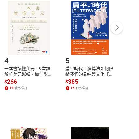
付款
方式
完成
訂單
中點選「瀏覽訂單明細」
>
「申請取消訂單
/
退
Payment
Complete
/退貨。
登入帳號，下載書籍後看書
4
5
6
一本書讀懂美元：9堂課
扁平時代：演算法如何限
本物
解析美元邏輯，如何影響
縮我們的品味與文化【電
說，
全球經濟和每個人的投資
子書】
來】
266
385
28
$
$
$
【電子書】
1
%
(賺
2
點)
1
%
(賺
3
點)
1
%