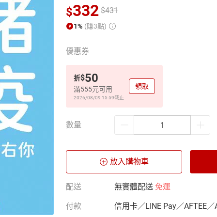
332
$
$
431
1%
(賺3點)
優惠券
50
$
折
領取
滿555元可用
2026/08/09 15:59
截止
數量
放入購物車
配送
無實體配送
免運
付款
信用卡／LINE Pay／AFTEE／