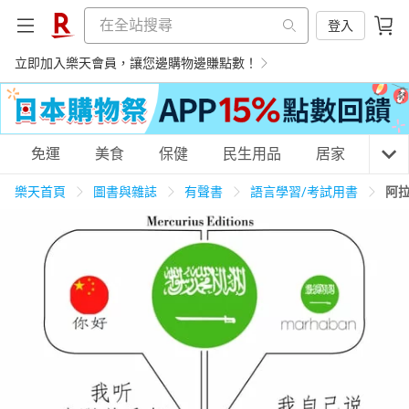
登入
立即加入樂天會員，讓您邊購物邊賺點數！
購物網分類
免運
美食
保健
民生用品
居家
3C
樂天首頁
圖書與雜誌
有聲書
語言學習/考試用書
阿
天天免運
美食蛋糕
養生保健
民生用品
居家生活
3C家電
運動休閒
親子玩具
女裝
男裝
化妝保養
情趣用品