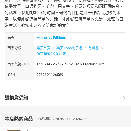
依靠发音，口语练习，听力，用文字，必要的短语和词汇表结合。
的话20％使用的80％的时间。最终的目标是让一种语言足够的水
平，以便能够保持简单的对话，才能够理解简单的交流，处理与日
常生活开始探索开辟了给你新的文化。
品牌
Mercurius Editions
商品分類
樂天首頁
樂天Kobo電子書
有聲書
語言學習/考試用書
商品貨號(SKU)
a4b79ea7-d748-3b05-b1ed-2aedc8a5580f
ISBN
9782821126589
退換貨須知
本店熱銷商品
排名期間：2026/8/1 - 2026/8/7