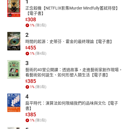
1
正念殺機【NETFLIX影集Murder Mindfully蓄弒待發】
【電子書】
308
$
1
%
(賺
3
點)
2
時間的起源：史蒂芬．霍金的最終理論【電子書】
455
$
1
%
(賺
4
點)
3
藝術的40堂公開課：透過故事，走進藝術家創作現場，
看藝術如何誕生、如何形塑人類生活【電子書】
385
$
1
%
(賺
3
點)
4
扁平時代：演算法如何限縮我們的品味與文化【電子
書】
385
$
1
%
(賺
3
點)