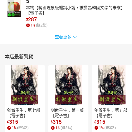
5
本物【韓國現象級暢銷小說，被譽為韓國文學的未來】
【電子書】
287
$
1
%
(賺
2
點)
查看更多
本店最新到貨
剑傲重生：第七部
剑傲重生：第一部
剑傲重生：第五部
【電子書】
【電子書】
【電子書】
315
315
315
$
$
$
1
%
(賺
3
點)
1
%
(賺
3
點)
1
%
(賺
3
點)