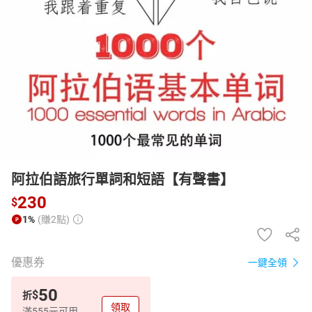
日本購物
電子/紙本書
HOT
阿拉伯語旅行單詞和短語【有聲書】
230
$
1%
(賺2點)
優惠券
一鍵全領
50
$
折
領取
滿555元可用