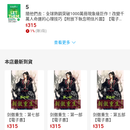
5
隨他們去：全球熱銷突破1000萬冊現象級巨作！改變千
萬人命運的心理技巧【附放下執念明信片圖】【電子
書】
315
$
1
%
(賺
3
點)
查看更多
本店最新到貨
剑傲重生：第七部
剑傲重生：第一部
剑傲重生：第五部
【電子書】
【電子書】
【電子書】
315
315
315
$
$
$