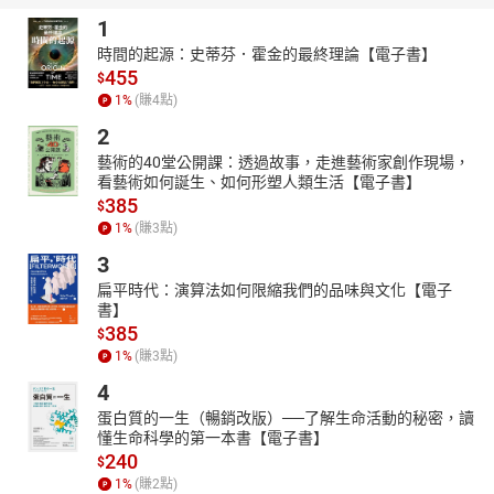
公司併購，具備科際整合的學術修養。
1
經歷
時間的起源：史蒂芬．霍金的最終理論【電子書】
455
‧2010年8月迄2011年7月，中央大學客家政經所兼任助理教授。
$
1
%
(賺
4
點)
‧2009年3-6月，台北大學推廣中心 EMBA 學分班「行銷管理」課
程教授
2
‧1985 年起，從基層做起，A & W速食店襄理，歷經工商時報專欄
藝術的40堂公開課：透過故事，走進藝術家創作現場，
記者、泰山企業董事長特助、聯華食品財務經理，迄媽媽塔食品公
看藝術如何誕生、如何形塑人類生活【電子書】
司總經理，領導 170名員工反虧為盈。
385
$
1
%
(賺
3
點)
3
扁平時代：演算法如何限縮我們的品味與文化【電子
書】
385
$
1
%
(賺
3
點)
4
蛋白質的一生（暢銷改版）──了解生命活動的秘密，讀
懂生命科學的第一本書【電子書】
240
$
1
%
(賺
2
點)