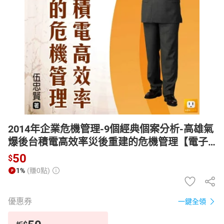
日本購物
電子/紙本書
HOT
2014年企業危機管理-9個經典個案分析-高雄氣
爆後台積電高效率災後重建的危機管理【電子
書】
50
$
1%
(賺0點)
優惠券
一鍵全領