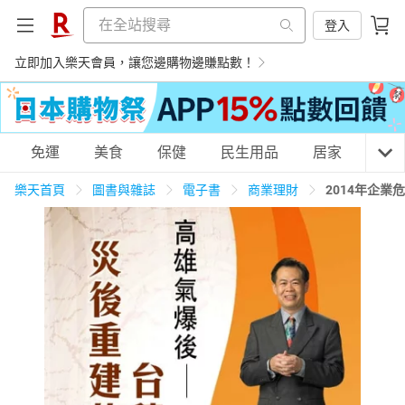
登入
立即加入樂天會員，讓您邊購物邊賺點數！
購物網分類
免運
美食
保健
民生用品
居家
3C
樂天首頁
圖書與雜誌
電子書
商業理財
2014年企
天天免運
美食蛋糕
養生保健
民生用品
居家生活
3C家電
運動休閒
親子玩具
女裝
男裝
化妝保養
情趣用品