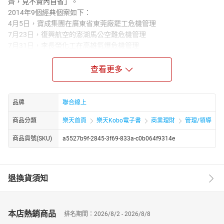
齊，見不賢內自省」。
2014年9個經典個案如下：
4月5日，寶成集團在廣東省東莞廠罷工危機管理
7月23日，復興航空的澎湖馬公空難危機管理
7月31日，李長榮化工在高雄氣爆危機管理
8月4日，台積電在高雄氣爆的災區重建
8月28日，紫智屏、柯鎮東在呼麻案的危機管理
查看更多
9月8日，頂新魏應充餿水油危機管理
10月4日，福容飯店阿基師的餿水油危機管理
10月21，日王品戴勝益對飼料油的危機管理
品牌
聯合線上
10月底，統一企業(含統一超商)對飼料油的危機管理
商品分類
樂天首頁
樂天Kobo電子書
商業理財
管理/領導
【作者簡介】
伍忠賢
商品貨號(SKU)
a5527b9f-2845-3f69-833a-c0b064f9314e
現職
‧真理大學財金系助理教授
退換貨須知
學歷
‧政治大學企管博士（1997年）、經濟碩士（1985年）、國際貿易
本店熱銷商品
排名期間：2026/8/2 - 2026/8/8
系（1981年），主修財務管理，副修行銷管理，興趣於策略管理、