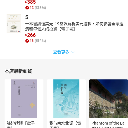
讀。
385
$
1
%
(賺
3
點)
5
一本書讀懂美元：9堂課解析美元邏輯，如何影響全球經
濟和每個人的投資【電子書】
266
$
1
%
(賺
2
點)
查看更多
本店最新到貨
钱边续琐【電子
我与南水北调【電
Phantom of the Ea