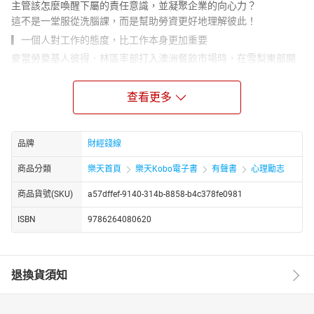
主管該怎麼喚醒下屬的責任意識，並凝聚企業的向心力？
這不是一堂服從洗腦課，而是幫助勞資更好地理解彼此！
▎一個人對工作的態度，比工作本身更加重要
麥當勞奠基人彼得．林區率部打入澳洲餐飲市場時，在雪梨東部開
了一家麥當勞速食店。1976年，15歲的貝爾成為這裡的廁所清潔
工。掃廁所的工作又髒又累，貝爾卻做得任勞任怨，完成分內之事
查看更多
後，還會去幫其他員工翻翻烘烤中的漢堡。
彼得．林區很欣賞這個充滿工作熱忱的少年，便說服貝爾簽署了麥
當勞的員工培訓協議，貝爾開始接受正規職業培訓。19歲時，貝爾
品牌
財經錢線
被提升為澳洲最年輕的麥當勞門市經理。
經過不斷努力，他先後擔任了麥當勞澳洲企業總經理，亞太、中東
商品分類
樂天首頁
樂天Kobo電子書
有聲書
心理勵志
和非洲地區總裁，歐洲地區總裁及麥當勞芝加哥總部負責人等。
商品貨號(SKU)
a57dffef-9140-314b-8858-b4c378fe0981
2003年，查理．貝爾被任命為麥當勞（全球）董事長兼執行長。
▎真正忠誠於企業的人，不會一味迎合領導者喜好
ISBN
9786264080620
現代企業的經營風險比傳統企業更大，身為員工有義務對企業所做
的決定提出自己的真實想法，以及靈活地執行企業的決定。一個人
無論他的級別高低，當他能夠為整個企業的利益勇於發表自己的想
退換貨須知
法時，說明他是將企業的利益當成了自己的利益。
如果你對於企業即將執行的決議有不同的看法或者認為這個決議有
一定的缺憾，而這一點可能正是企業經理所忽視的，那麼你有義務