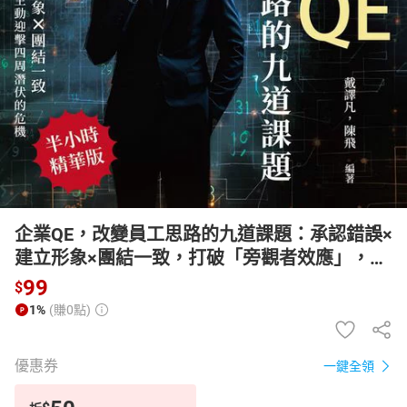
日本購物
電子/紙本書
HOT
企業QE，改變員工思路的九道課題：承認錯誤×
建立形象×團結一致，打破「旁觀者效應」，主
動迎擊四周潛伏的危機【有聲書】
99
$
1%
(賺0點)
優惠券
一鍵全領