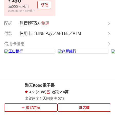
50
$
折
領取
滿555元可用
2026/08/09 15:59
截止
配送
無實體配送
免運
付款
信用卡／LINE Pay／AFTEE／ATM
信用卡優惠
樂天Kobo電子書
4.9
(2188)
追蹤
2.4萬
出貨速度
1 天
回應率
57%
追蹤店家
逛店舖