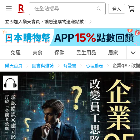
登入
立即加入樂天會員，讓您邊購物邊賺點數！
購物網分類
免運
美食
保健
民生用品
居家
3C
樂天首頁
圖書與雜誌
有聲書
心理勵志
企業QE，改
天天免運
美食蛋糕
養生保健
民生用品
居家生活
3C家電
運動休閒
親子玩具
女裝
男裝
化妝保養
情趣用品