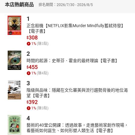
本店熱銷商品
排名期間：2026/7/30 - 2026/8/5
和責任提出你的真實想法。相反，如果你不提出來，這正是你的不
負責任和對企業的不忠誠，因為你沒能把企業真正地當成自己的企
1
業。
正念殺機【NETFLIX影集Murder Mindfully蓄弒待發】
▎每一次的言行舉止都是關鍵，足以長遠地影響公司發展
【電子書】
何謂蝴蝶效應？一隻蝴蝶在巴西搧動翅膀，有可能在美國的德州引
308
$
起一場龍捲風。以此比喻長時期大範圍的天氣預報往往因一點點微
1
%
(賺
3
點)
小的因素造成難以預測的嚴重後果。而企業員工每天都在受到蝴蝶
2
效應的影響。
時間的起源：史蒂芬．霍金的最終理論【電子書】
一個員工做事的方式和結果往往存在著必然性。他們下意識的動作
455
$
出自一種習慣，而習慣的養成源於他們的工作態度。一個優秀的員
1
%
(賺
4
點)
工總會以一次大膽的嘗試、一個燦爛的微笑、一種積極的態度和真
誠的服務等，為公司和自己帶來不可計量的正面影響；而一個做事
3
漫不經心的員工則恰好相反，他可能會把最重要的事搞得一團糟。
階級與品味：隱藏在文化審美與流行趨勢背後的地位渴
望【電子書】
〔本書特色〕
392
$
本書探討了責任心在不同層面的作用，包括企業、團隊、工作等
1
%
(賺
3
點)
等，告訴讀者如何培養和展現責任感，如何勇於承擔錯誤，並提供
實際的建議和指導。不只涉及職場層面，也可應用於日常生活中；
4
透過附錄的測試評估自己的負責任程度、找出逃避問題的關鍵，更
藝術的40堂公開課：透過故事，走進藝術家創作現場，
有助於提升個人素養。無論對於普通員工或管理者，本書都值得一
看藝術如何誕生、如何形塑人類生活【電子書】