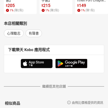
書】
子書】
rthen Fort Chapter
 4【有聲書】
205
215
149
$
$
$
1
%
(賺
2
點)
1
%
(賺
2
點)
1
%
(賺
1
點)
本店相關類別
心理勵志
有聲書
下載樂天 Kobo 應用程式
繼續逛其他店舖
相似商品
由飛比價格提供的資訊