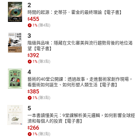
夏之卷
：萤火虫提着灯笼在故事里巡逻，遇见失眠的星星就
2
讲“人鱼公主后来变成了潮汐的使者”；
時間的起源：史蒂芬．霍金的最終理論【電子書】
秋之卷
：枫叶把离别故事缝成标本，夹在《去年的秋天》那
455
$
一页；
1
%
(賺
4
點)
冬之卷
：雪人在童话里留下冰雕的信，春天融化后会变成会
3
唱歌的溪流。
最珍贵的是“未完成的织片”——有些故事故意留着断线，比如“灰姑娘
階級與品味：隱藏在文化審美與流行趨勢背後的地位渴
望【電子書】
的水晶鞋其实有三只，第三只被老鼠国王收藏了”，等待孩子用想象
392
$
力续上结尾。
1
%
(賺
3
點)
🌌 今夜的织梦主题：“永不结束的温柔”
4
当孩子把脸颊贴在织好的童话上，能听见丝线流动的声音。那些没
藝術的40堂公開課：透過故事，走進藝術家創作現場，
讲完的故事不会消失，会化作晨露留在窗台，被下一个夜晚的织梦
看藝術如何誕生、如何形塑人類生活【電子書】
机拾起，继续编织成新的篇章。
385
$
“月光织梦机说：‘每个童话都是未干的泪痕，天亮前会变成珍珠。’”
1
%
(賺
3
點)
适合所有相信月光有温度的人。三百个故事，其实是三百种拥抱的
5
方式——当孩子在梦里感到冷时，织梦机会悄悄把童话的边角往他们
一本書讀懂美元：9堂課解析美元邏輯，如何影響全球經
脖颈里掖一掖。
濟和每個人的投資【電子書】
266
$
1
%
(賺
2
點)