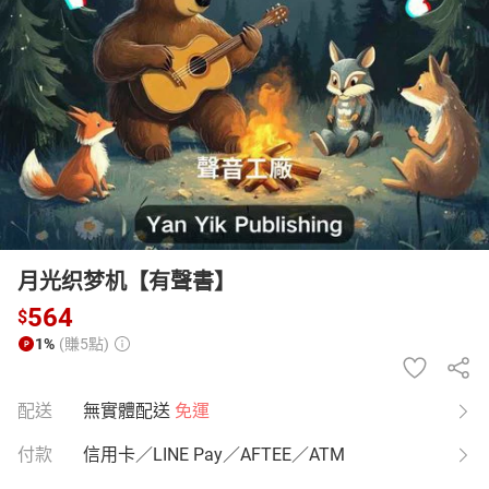
日本購物
電子/紙本書
HOT
月光织梦机【有聲書】
564
$
1%
(賺5點)
配送
無實體配送
免運
付款
信用卡／LINE Pay／AFTEE／ATM