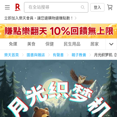
登入
立即加入樂天會員，讓您邊購物邊賺點數！
購物網分類
免運
美食
保健
民生用品
居家
3C
樂天首頁
圖書與雜誌
有聲書
親子教養
月光织梦机【
天天免運
美食蛋糕
養生保健
民生用品
居家生活
3C家電
運動休閒
親子玩具
女裝
男裝
化妝保養
情趣用品