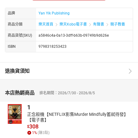
采银
：由萤火虫工人收集月亮的碎屑，装在琉璃瓶中摇晃成
液态；
品牌
Yan Yik Publishing
纺线
：风姑娘用蛛丝将月光缠成线，每根都能拉长到地平
线；
商品分類
樂天首頁
樂天Kobo電子書
有聲書
親子教養
染色
：用樱花粉染“友情线”，用深海蓝染“冒险线”，用晨雾白
商品貨號(SKU)
a5846c4a-0a13-3dff-b63b-09749b9d626e
染“治愈线”；
编织
：织针是北斗七星的形状，每落下一针就诞生一个句
ISBN
9798318253423
子；
刺绣
：露珠在故事边缘绣上闪光的标点，比如“小狐狸的眼泪
是会发芽的逗号”；
退換貨須知
晾晒
：将织好的童话挂在彩虹上风干，多余的水分会变成流
星；
投递
：由梦貘驮着包裹，在孩子枕边轻轻放下——包装纸上印
着“内含月光，请勿倒置”。
本店熱銷商品
排名期間：2026/7/30 - 2026/8/5
✨ 三百个童话，三百种梦境的花纹
1
织梦机从不重复图案：
正念殺機【NETFLIX影集Murder Mindfully蓄弒待發】
春之卷
：樱花飘落时会念咒语，让枯萎的童话重新抽出绿
【電子書】
芽。小刺猬在花瓣里发现被遗忘的故事，每个字都沾着花
308
$
蜜；
1
%
(賺
3
點)