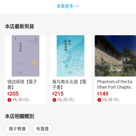
查看更多
本店最新到貨
钱边续琐【電子
我与南水北调【電
Phantom of the Ea
書】
子書】
rthen Fort Chapter
 4【有聲書】
205
215
149
$
$
$
1
%
(賺
2
點)
1
%
(賺
2
點)
1
%
(賺
1
點)
本店相關類別
親子教養
有聲書