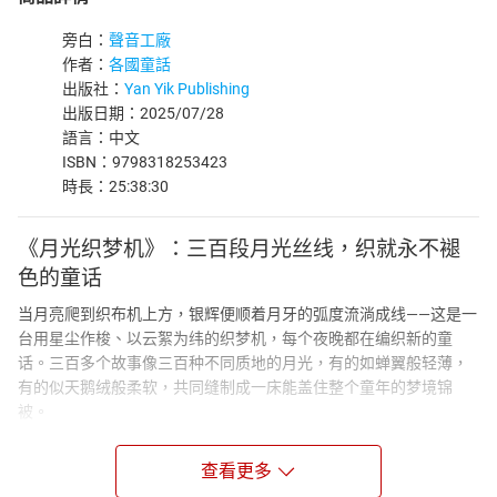
旁白：
聲音工廠
作者：
各國童話
出版社：
Yan Yik Publishing
出版日期：2025/07/28
語言：中文
ISBN：9798318253423
時長：25:38:30
《月光织梦机》：三百段月光丝线，织就永不褪
色的童话
当月亮爬到织布机上方，银辉便顺着月牙的弧度流淌成线——这是一
台用星尘作梭、以云絮为纬的织梦机，每个夜晚都在编织新的童
话。三百多个故事像三百种不同质地的月光，有的如蝉翼般轻薄，
有的似天鹅绒般柔软，共同缝制成一床能盖住整个童年的梦境锦
被。
🌙 织梦工序：从月光到童话的旅程
查看更多
织梦机的原料取自午夜十二点的月光，需经过七道工序：