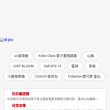
uv直噴機
Kobo Clara 電子書閱讀器
山蘇
JUST BLOOM
Dell XPS 15
籃球
青梅
小腿按摩機
COACH 後背包
Pokemon寶可夢 盒玩
防詐騙提醒
台灣樂天市場與店家不會主動致電要求解除分期付款、要求ATM轉帳。
政策宣導