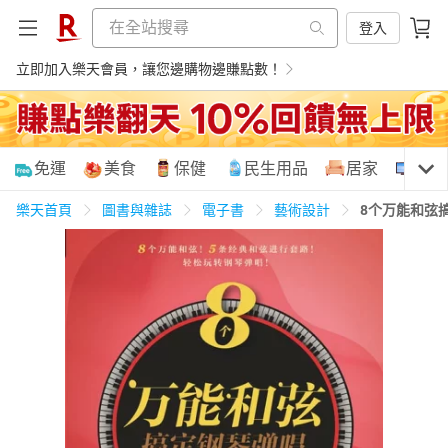
登入
立即加入樂天會員，讓您邊購物邊賺點數！
購物網分類
免運
美食
保健
民生用品
居家
3C
樂天首頁
圖書與雜誌
電子書
藝術設計
8个万能和弦
天天免運
美食蛋糕
養生保健
民生用品
居家生活
3C家電
運動休閒
親子玩具
女裝
男裝
化妝保養
情趣用品