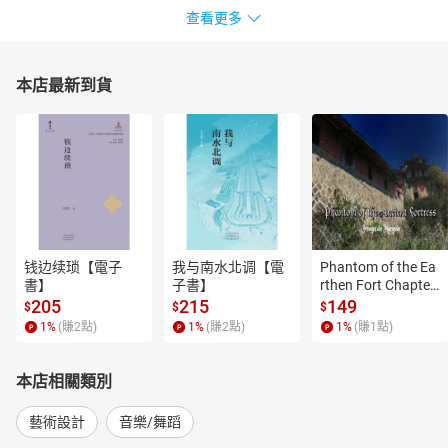
查看更多
本店最新到貨
钱边续琐【電子
我与南水北调【電
Phantom of the Ea
書】
子書】
rthen Fort Chapter
 4【有聲書】
205
215
149
$
$
$
1
%
(賺
2
點)
1
%
(賺
2
點)
1
%
(賺
1
點)
本店相關類別
藝術設計
音樂/舞蹈