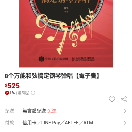
日本購物
電子/紙本書
HOT
8个万能和弦搞定钢琴弹唱【電子書】
525
$
1%
(賺5點)
配送
無實體配送
免運
付款
信用卡／LINE Pay／AFTEE／ATM