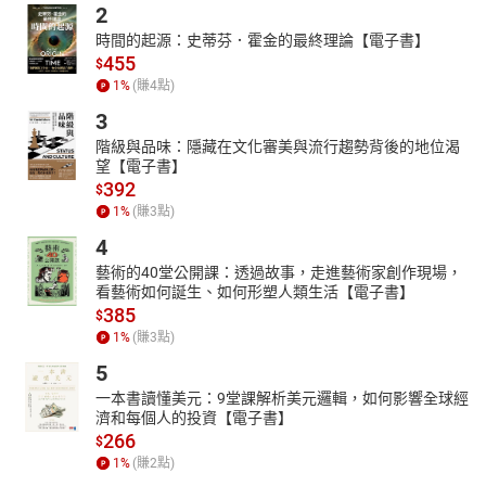
2
時間的起源：史蒂芬．霍金的最終理論【電子書】
455
$
1
%
(賺
4
點)
3
階級與品味：隱藏在文化審美與流行趨勢背後的地位渴
望【電子書】
392
$
1
%
(賺
3
點)
4
藝術的40堂公開課：透過故事，走進藝術家創作現場，
看藝術如何誕生、如何形塑人類生活【電子書】
385
$
1
%
(賺
3
點)
5
一本書讀懂美元：9堂課解析美元邏輯，如何影響全球經
濟和每個人的投資【電子書】
266
$
1
%
(賺
2
點)