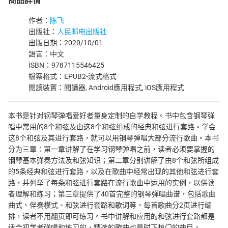
商品詳情
作者：
陈飞
出版社：
人民邮电出版社
出版日期：2020/10/01
語言：中文
ISBN：9787115546425
檔案格式：EPUB2-流式格式
閱讀裝置：閱讀器, Android應用程式, iOS應用程式
本书是针对钢琴弹唱爱好者量身定制的自学教程。书中包含钢琴弹
唱中常用的8个和弦及由这8个和弦组成的经典和弦进行套路。学会
这8个和弦及其进行套路，就可以用钢琴弹唱大部分流行歌曲。本书
分为三章：第一章讲解了在学习钢琴弹唱之前，读者必须要掌握的
钢琴基本弹奏方法及和弦知识；第二章分别讲解了由8个和弦所组成
的5条经典和弦进行套路，以及在歌曲中经常出现的其他和弦进行套
路，并列举了每条和弦进行套路在流行歌曲中运用的实例，以供读
者理解和练习；第三章提供了40首完整的钢琴弹唱曲谱，包括歌曲
曲式、伴奏模式、和弦进行套路和歌词等，每首歌曲分2页进行编
排，读者不用翻页即可练习。书中讲解和应用的和弦进行套路都是
适合初学者弹唱和练习的，精选的歌曲也是时下热门的曲目。