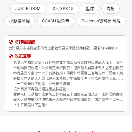
JUST BLOOM
Dell XPS 15
籃球
青梅
小腿按摩機
COACH 後背包
Pokemon寶可夢 盒玩
防詐騙提醒
台灣樂天市場與店家不會主動致電要求解除分期付款、要求ATM轉帳。
政策宣導
為防治動物傳染病，境外動物或動物產品等應施檢疫物輸入我國，應符
合動物檢疫規定，並依規定申請檢疫。擅自輸入屬禁止輸入之應施檢疫
物者最高可處七年以下有期徒刑，得併科新臺幣三百萬元以下罰金。應
施檢疫物之輸入人或代理人未依規定申請檢疫者，得處新臺幣五萬元以
上一百萬元以下罰鍰，並得按次處罰。
境外商品不得隨貨贈送應施檢疫物。
收件人違反動物傳染病防治條例第三十四條第三項規定，未將郵遞寄送
輸入之應施檢疫物送交輸出入動物檢疫機關銷燬者，處新臺幣三萬元以
上十五萬元以下罰鍰。