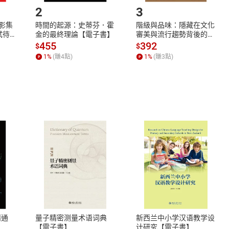
2
3
X影集
時間的起源：史蒂芬．霍
階級與品味：隱藏在文化
蓄弒待
金的最終理論【電子書】
審美與流行趨勢背後的地
位渴望【電子書】
455
392
$
$
1
%
(賺
4
點)
1
%
(賺
3
點)
式
退換貨規範
、LINE PAY、AFTEE
本店是否提供消費者保護法七日猶
之權利，遽消費者保護法及通訊交
精通
量子精密测量术语词典
新西兰中小学汉语教学设
除權合理例外情事適用準則，依商
【電子書】
计研究【電子書】