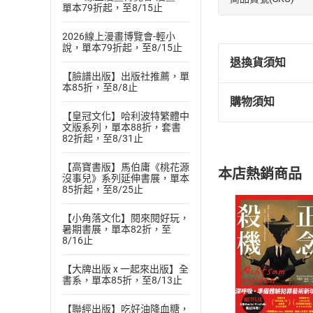
單本79折起，至8/15止
2026線上漫畫博覽會-輕小
說，單本79折起，至8/15止
退換貨須知
【臉譜出版】出版社推薦，單
本85折，至8/8止
購物須知
退換貨規定：
【皇冠文化】哈利波特繁體中
(
一
)
依
消費
文版系列，單本88折，套書
82折起，至8/31止
內容或一經提
購書須知
定。
【高寶書版】馬伯庸《桃花源
本店熱銷商品
(
二
)
消費者
沒事兒》系列延伸書展，單本
85折起，至8/25止
且已下載
/
存
挑選
商
退貨方式：您
【小角落文化】閱來閱好玩，
Choose
暑期書展，單本82折，至
貨」，本店鋪
8/16止
請注意，樂天
購書後，
【大牌出版 x 一起來出版】全
書系，單本85折，至8/13止
Step1
【聯經出版】吃好油降血糖，