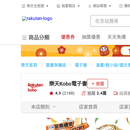
樂天生態圈
我要開店
網站導覽
購
優惠券
抽獎優惠
天天免運
商品分類
樂天首頁
圖書與雜誌
電子書
漫畫/輕小說/圖文
樂天Kobo電子書
追蹤
4.9
(2188)
追蹤
2.4萬
出貨
本店類別
店家首頁
店家