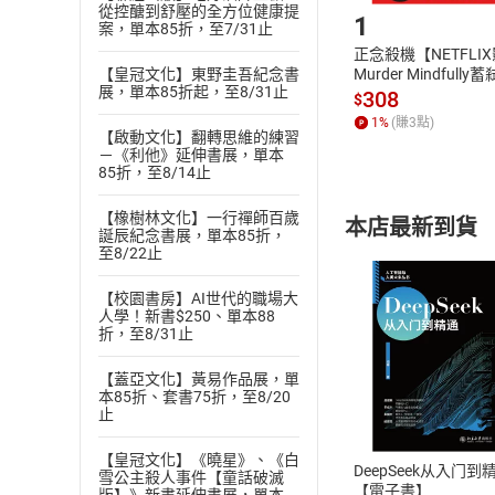
從控醣到舒壓的全方位健康提
1
案，單本85折，至7/31止
正念殺機【NETFLI
Murder Mindfully
【皇冠文化】東野圭吾紀念書
展，單本85折起，至8/31止
發】【電子書】
308
$
1
%
(賺
3
點)
【啟動文化】翻轉思維的練習
－《利他》延伸書展，單本
85折，至8/14止
【橡樹林文化】一行禪師百歲
本店最新到貨
誕辰紀念書展，單本85折，
至8/22止
【校園書房】AI世代的職場大
人學！新書$250、單本88
折，至8/31止
付款方
【蓋亞文化】黃易作品展，單
本85折、套書75折，至8/20
止
ATM轉帳、信用卡
【皇冠文化】《曉星》、《白
DeepSeek从入门到
雪公主殺人事件【童話破滅
【電子書】