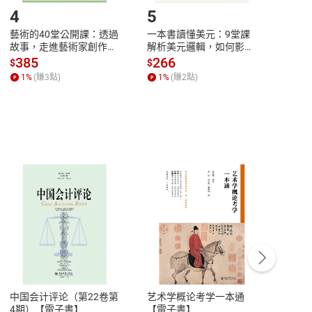
4
5
6
藝術的40堂公開課：透過
一本書讀懂美元：9堂課
本物
故事，走進藝術家創作現
解析美元邏輯，如何影響
說，
場，看藝術如何誕生、如
全球經濟和每個人的投資
來】
385
266
28
$
$
$
何形塑人類生活【電子
【電子書】
1
%
(賺
3
點)
1
%
(賺
2
點)
1
%
書】
客服資訊
豫期
服務時間：週一到週五 10:00-12:00、
易解
13:00-17:00 (國定假日及例假日休息)
中国会计评论（第22卷第
艺术学概论考学一本通
Ori
品性
客服電話：0080-1857077
4期）【電子書】
【電子書】
图与