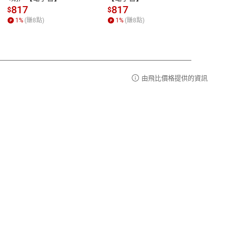
【電
請參
客服信箱：
聯絡店家
817
817
81
$
$
$
1
%
(賺
8
點)
1
%
(賺
8
點)
1
%
由飛比價格提供的資訊