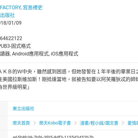
ACTORY
,
宮島禮吏
出版社
8/01/09
64622122
UB3-固式格式
, Android應用程式, iOS應用程式
ＡＫＢ的Ｗ中央，雖然感到困惑，但她發誓在１年半後的畢業日
往美國拉斯維加斯！剛抵達當地，就被告知要以阿芙羅狄忒的師
為世界級明星」
東立出版社
樂天首頁
樂天Kobo電子書
漫畫/輕小說/圖文書
愛情
a65b8b39-7bf6-3f05-8df3-1155d3452b7b