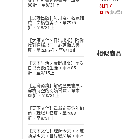
版】》新書延伸書展，單本
817
88折，至8/31止
$
1
%
(賺
8
點)
【尖端出版】每月漫畫名家推
薦：高橋留美子，單本75
折，至8/31止
【大雁文化 x 日出出版】陪你
找到情緒出口，心理勵志書
展，單本85折，至9/10止
相似商品
【天下生活 x 康健出版】享受
自己喜歡的生活，單本85
折，至9/15止
【臺灣商務】解碼歷史書展~
穿梭時空的閱讀冒險，單本
85折，至8/31止
【天下文化】重新定義你的價
值，職場升級展，單本88
折，至8/31止
【天下文化】理解今天，才能
預見明天。世界變局展，單本