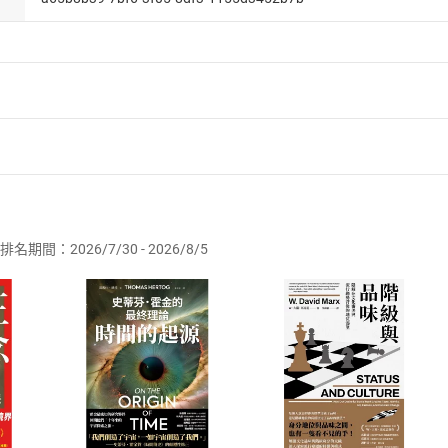
者保護法
第
19
條第
1
項後段
暨
通訊交易解除權合理例外情事適用
供即為完成之線上服務，經消費者事先同意始提供。」 之商品
排名期間：2026/7/30 - 2026/8/5
訂購本店鋪之商品即代表知悉本店鋪所銷售之商品為電子書，屬
取電子書，不得請求退貨退款。
品
放入
購物車
登入
帳號
欲取消訂單或辦理退貨時，請登入樂天市場，並於「我的訂單」
Shopping cart
Login
將依您的申請進行審核，待審核通過後將為您辦理退款事宜。
市場須以整筆訂單為單位進行取消/退貨，恕無法以單支商品取消
如何開始使用？
.選擇閱讀載具
Step2.