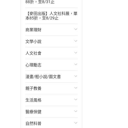
88折，至8/31止
【麥田出版】人文社科展，單
本85折，至8/29止
商業理財
文學小說
投資理財
人文社會
經濟/趨勢
歐美文學
心理勵志
財務/金融
日本文學
國際關係
漫畫/輕小說/圖文書
管理/領導
韓國文學
政治
心靈成長/情緒
親子教養
職場工作術
華文文學
社會科學
人際關係
輕小說
生活風格
成功法
經典文學
台灣/中國歷史
兩性關係
奇幻/科幻
教育現場
醫療保健
行銷/廣告
成長/家庭生活小說
日/韓歷史
心理學
愛情故事
兒童文學/故事
飲食/食譜
自然科普
傳記
懸疑/推理小說
其他歷史/史學
職場/社會寫實
兒童科普/學習
健身/美顏
健康/養生