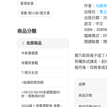
愛情故事
作者：
元麻布F
出版社：
東立
漫畫/輕小說/圖文書
出版日期：201
語言：中文
ISBN：30898
商品分類
檔案格式：EP
閱讀裝置：閱讀器
全部商品
🎯新書優惠
實乃梨與寬子成了
芙羅狄忒擄走，前
🉐獨家書籍
個月後，您將會成
💘樂天女孩
⚡版權即將到期
品牌
⭐08/03-08/09本週精選85
商品分類
折，領券再85折
2026線上漫畫博覽會-漫畫，
商品貨號(SKU)