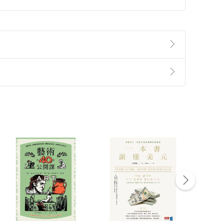
準則
第
2
條第
5
款之規定，「非以有形媒介提供之數位
，不適用消保法第
19
條第
1
項七日內無條件退貨之規
非以有形媒介提供之數位內容，消費者同意若訂購後
付款
方式
完成
訂單
中點選「瀏覽訂單明細」
>
「申請取消訂單
/
退
Payment
Complete
/退貨。
登入帳號，下載書籍後看書