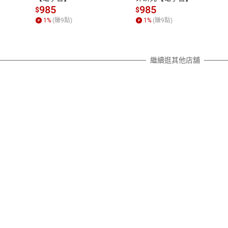
質各有不同規定。詳細退換貨說明
985
985
$
$
照各商品說明。
1
%
(賺
9
點)
1
%
(賺
9
點)
詳細說明
繼續逛其他店舖