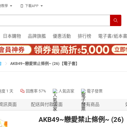
物教學
下載APP
日本購物
品牌旗艦
優惠活動
排行榜
電子書/紙本
AKB49~戀愛禁止條例~ (26)【電子書】
書
速度
1 天
回應率
57%
人氣店家
電子發票
資訊頁面
配送與付款頁面
所有商品
AKB49~戀愛禁止條例~ (26