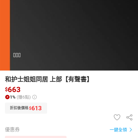
日本購物
電子/紙本書
HOT
和护士姐姐同居 上部【有聲書】
663
$
1%
(賺6點)
613
$
折扣後價格
優惠券
一鍵全領