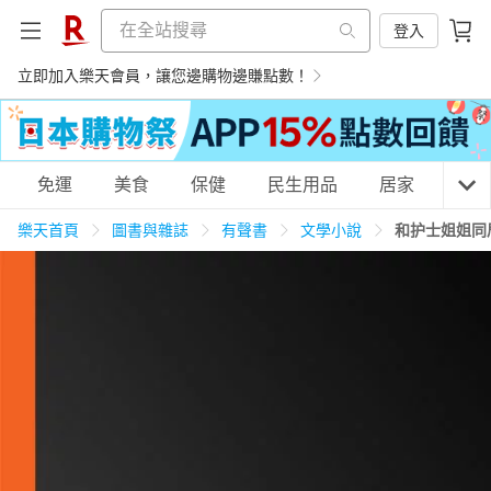
登入
立即加入樂天會員，讓您邊購物邊賺點數！
購物網分類
免運
美食
保健
民生用品
居家
3C
樂天首頁
圖書與雜誌
有聲書
文學小說
和护士姐姐同
天天免運
美食蛋糕
養生保健
民生用品
居家生活
3C家電
運動休閒
親子玩具
女裝
男裝
化妝保養
情趣用品