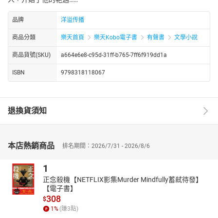
品牌
洋溢传播
商品分類
樂天首頁
樂天Kobo電子書
有聲書
文學小說
商品貨號(SKU)
a664e6e8-c95d-31ff-b765-7ff6f919dd1a
ISBN
9798318118067
退換貨須知
本店熱銷商品
排名期間：2026/7/31 - 2026/8/6
1
正念殺機【NETFLIX影集Murder Mindfully蓄弒待發】
【電子書】
308
$
1
%
(賺
3
點)