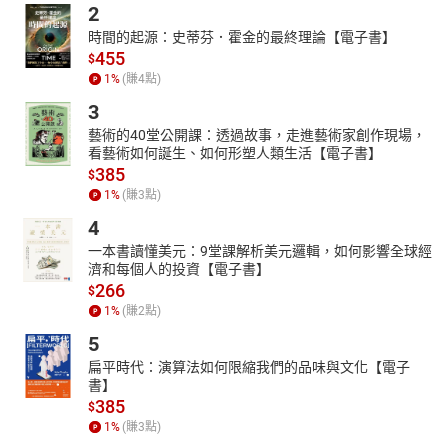
2
時間的起源：史蒂芬．霍金的最終理論【電子書】
455
$
1
%
(賺
4
點)
3
藝術的40堂公開課：透過故事，走進藝術家創作現場，
看藝術如何誕生、如何形塑人類生活【電子書】
385
$
1
%
(賺
3
點)
4
一本書讀懂美元：9堂課解析美元邏輯，如何影響全球經
濟和每個人的投資【電子書】
266
$
1
%
(賺
2
點)
5
扁平時代：演算法如何限縮我們的品味與文化【電子
書】
385
$
1
%
(賺
3
點)