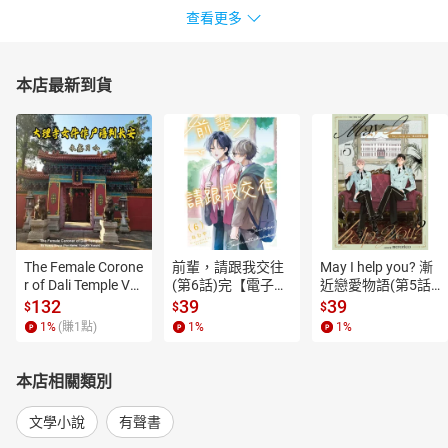
查看更多
本店最新到貨
The Female Corone
前輩，請跟我交往
May I help you? 漸
r of Dali Temple Vo
(第6話)完【電子
近戀愛物語(第5話)
l.6【有聲書】
書】
【電子書】
132
39
39
$
$
$
1
%
(賺
1
點)
1
%
1
%
本店相關類別
文學小說
有聲書