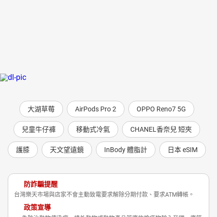
大湖草莓
AirPods Pro 2
OPPO Reno7 5G
兒童牛仔褲
移動式冷氣
CHANEL香奈兒 短夾
護膝
天文望遠鏡
InBody 體脂計
日本 eSIM
防詐騙提醒
台灣樂天市場與店家不會主動致電要求解除分期付款、要求ATM轉帳。
政策宣導