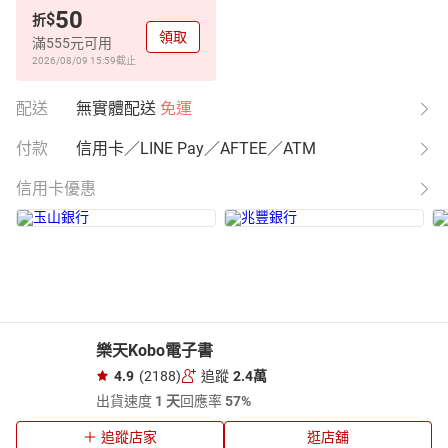
50
$
折
領取
滿555元可用
2026/08/09 15:59
截止
配送
無實體配送
免運
付款
信用卡／LINE Pay／AFTEE／ATM
信用卡優惠
樂天Kobo電子書
4.9
(2188)
追蹤
2.4萬
出貨速度
1 天
回應率
57%
追蹤店家
逛店舖