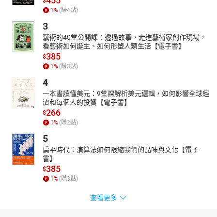
455
$
1
%
(賺
4
點)
3
藝術的40堂公開課：透過故事，走進藝術家創作現場，
看藝術如何誕生、如何形塑人類生活【電子書】
385
$
1
%
(賺
3
點)
4
一本書讀懂美元：9堂課解析美元邏輯，如何影響全球經
濟和每個人的投資【電子書】
266
$
1
%
(賺
2
點)
5
扁平時代：演算法如何限縮我們的品味與文化【電子
書】
385
$
1
%
(賺
3
點)
查看更多