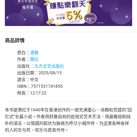
商品詳情
旁白：
清雅
作者：
萧红
出版社：
北方文艺出版社
出版日期：2025/08/15
語言：中文
ISBN：7571531741855
時長：12:17:22
本书是萧红于1940年在香港创作的一部充满童心、诗趣和灵感的“回
忆式”长篇小说。作者用舒展自如的巡视式艺术手法，用最稚拙和纯
朴的语言，以情感的起伏为脉络为呼兰小城作传，为这里各种各样
的人的生与死、欢乐与悲哀作传。