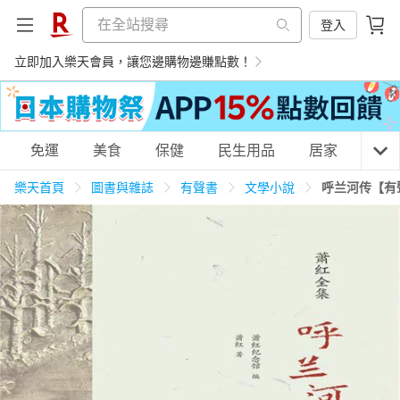
登入
立即加入樂天會員，讓您邊購物邊賺點數！
購物網分類
免運
美食
保健
民生用品
居家
3C
樂天首頁
圖書與雜誌
有聲書
文學小說
呼兰河传【有
天天免運
美食蛋糕
養生保健
民生用品
居家生活
3C家電
運動休閒
親子玩具
女裝
男裝
化妝保養
情趣用品