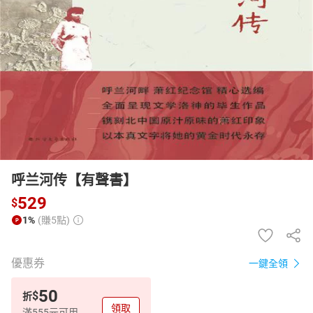
日本購物
電子/紙本書
HOT
呼兰河传【有聲書】
529
$
1%
(賺5點)
優惠券
一鍵全領
50
$
折
領取
滿555元可用