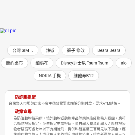
台灣 SIM卡
辣椒
褲子 修改
Beara Beara
簡約桌布
緬梔花
Disney迪士尼 Tsum Tsum
alo
NOKIA 手機
維他命B12
防詐騙提醒
台灣樂天市場與店家不會主動致電要求解除分期付款、要求ATM轉帳。
政策宣導
為防治動物傳染病，境外動物或動物產品等應施檢疫物輸入我國，應符
合動物檢疫規定，並依規定申請檢疫。擅自輸入屬禁止輸入之應施檢疫
物者最高可處七年以下有期徒刑，得併科新臺幣三百萬元以下罰金。應
施檢疫物之輸入人或代理人未依規定申請檢疫者，得處新臺幣五萬元以