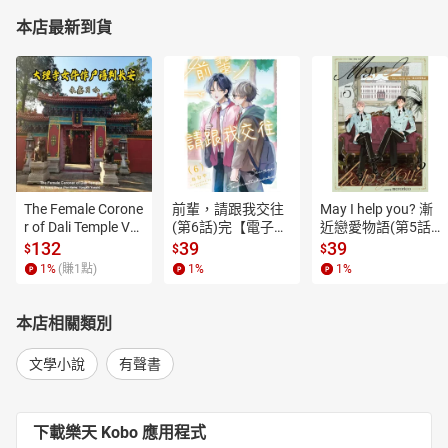
本店最新到貨
The Female Corone
前輩，請跟我交往
May I help you? 漸
r of Dali Temple Vo
(第6話)完【電子
近戀愛物語(第5話)
l.6【有聲書】
書】
【電子書】
132
39
39
$
$
$
1
%
(賺
1
點)
1
%
1
%
本店相關類別
文學小說
有聲書
下載樂天 Kobo 應用程式