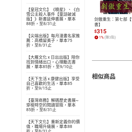
ATM轉帳、信用卡
【皇冠文化】《曉星》、《白
雪公主殺人事件【童話破滅
版】》新書延伸書展，單本
剑傲重生：第七部【
88折，至8/31止
書】
315
$
【尖端出版】每月漫畫名家推
1
%
(賺
3
點)
薦：高橋留美子，單本75
折，至8/31止
【大雁文化 x 日出出版】陪你
找到情緒出口，心理勵志書
展，單本85折，至9/10止
相似商品
【天下生活 x 康健出版】享受
自己喜歡的生活，單本85
折，至9/15止
【臺灣商務】解碼歷史書展~
穿梭時空的閱讀冒險，單本
85折，至8/31止
【天下文化】重新定義你的價
值，職場升級展，單本88
折，至8/31止