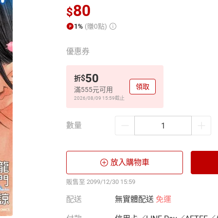
80
$
1%
(賺0點)
優惠券
50
$
折
領取
滿555元可用
2026/08/09 15:59
截止
數量
放入購物車
販售至 2099/12/30 15:59
配送
無實體配送
免運