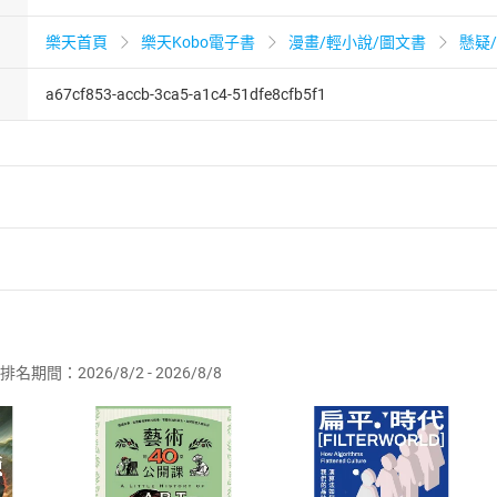
樂天首頁
樂天Kobo電子書
漫畫/輕小說/圖文書
懸疑
a67cf853-accb-3ca5-a1c4-51dfe8cfb5f1
者保護法
第
19
條第
1
項後段
暨
通訊交易解除權合理例外情事適用
供即為完成之線上服務，經消費者事先同意始提供。」 之商品
排名期間：2026/8/2 - 2026/8/8
訂購本店鋪之商品即代表知悉本店鋪所銷售之商品為電子書，屬
取電子書，不得請求退貨退款。
品
放入
購物車
登入
帳號
欲取消訂單或辦理退貨時，請登入樂天市場，並於「我的訂單」
Shopping cart
Login
將依您的申請進行審核，待審核通過後將為您辦理退款事宜。
市場須以整筆訂單為單位進行取消/退貨，恕無法以單支商品取消