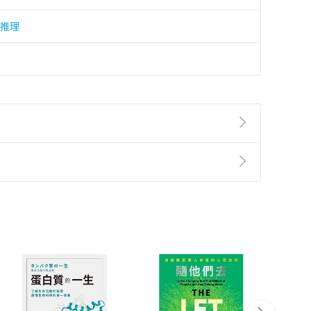
/推理
準則
第
2
條第
5
款之規定，「非以有形媒介提供之數位
，不適用消保法第
19
條第
1
項七日內無條件退貨之規
非以有形媒介提供之數位內容，消費者同意若訂購後
付款
方式
完成
訂單
中點選「瀏覽訂單明細」
>
「申請取消訂單
/
退
Payment
Complete
/退貨。