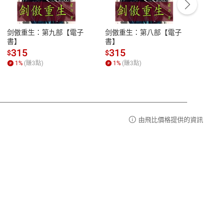
豫期
服務時間：週一到週五 10:00-12:00、
易解
13:00-17:00 (國定假日及例假日休息)
剑傲重生：第九部【電子
剑傲重生：第八部【電子
潜水史
品性
客服電話：0080-1857077
書】
書】
andari
al) Sc
請參
客服信箱：
聯絡店家
315
315
13
$
$
$
r【電
1
%
(賺
3
點)
1
%
(賺
3
點)
1
%
由飛比價格提供的資訊