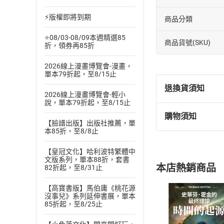
⚡版權即將到期
商品分類
⭐08/03-08/09本週精選85
商品貨號(SKU)
折，領券再85折
2026線上漫畫博覽會-漫畫，
單本79折起，至8/15止
退換貨須知
2026線上漫畫博覽會-輕小
說，單本79折起，至8/15止
購物須知
退換貨規定：
【臉譜出版】出版社推薦，單
本85折，至8/8止
(
一
)
依
消費
內容或一經提
【皇冠文化】哈利波特繁體中
購書須知
定。
文版系列，單本88折，套書
本店熱銷商品
82折起，至8/31止
(
二
)
消費者
且已下載
/
存
挑選
商
【高寶書版】馬伯庸《桃花源
沒事兒》系列延伸書展，單本
退貨方式：您
Choose
85折起，至8/25止
貨」，本店鋪
請注意，樂天