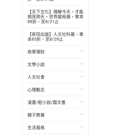
【天下文化】理解今天，才能
預見明天。世界變局展，單本
88折，至8/31止
【麥田出版】人文社科展，單
本85折，至8/29止
商業理財
文學小說
投資理財
人文社會
經濟/趨勢
歐美文學
心理勵志
財務/金融
日本文學
國際關係
漫畫/輕小說/圖文書
管理/領導
韓國文學
政治
心靈成長/情緒
親子教養
職場工作術
華文文學
社會科學
人際關係
輕小說
生活風格
成功法
經典文學
台灣/中國歷史
兩性關係
奇幻/科幻
教育現場