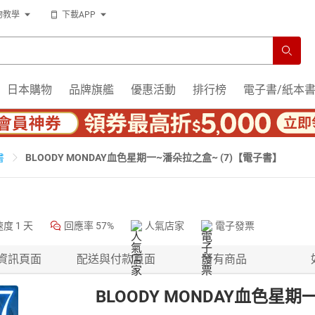
物教學
下載APP
日本購物
品牌旗艦
優惠活動
排行榜
電子書/紙本
BLOODY MONDAY血色星期一~潘朵拉之盒~ (7)【電子書】
書
速度
1 天
回應率
57%
人氣店家
電子發票
資訊頁面
配送與付款頁面
所有商品
BLOODY MONDAY血色星