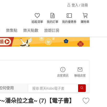
登入 / 註冊
追蹤清單
我的訂單
我的優惠券
購物車
書
樂集點
樂天點數
旅遊訂房
店家資訊
聯絡店家
如何使用
期一~潘朵拉之盒~ (7)【電子書】