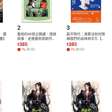
如何開始使用？
.選擇閱讀載具
Step2.
2
3
．霍
藝術的40堂公開課：透過
扁平時代：演算法如何限
書】
故事，走進藝術家創作現
縮我們的品味與文化【電
場，看藝術如何誕生、如
子書】
385
385
$
$
何形塑人類生活【電子
1
%
(賺
3
點)
1
%
(賺
3
點)
書】
式
退換貨規範