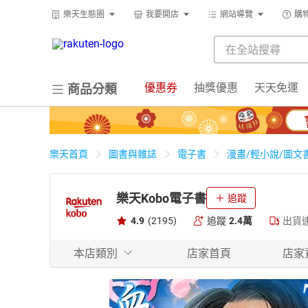
樂天生態圈
我要開店
網站導覽
購
優惠券
抽獎優惠
天天免運
商品分類
樂天首頁
圖書與雜誌
電子書
漫畫/輕小說/圖文
樂天Kobo電子書
追蹤
4.9
(2195)
追蹤
2.4萬
出貨
本店類別
店家首頁
店家