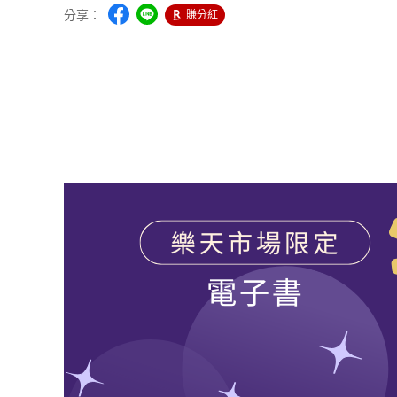
分享：
賺分紅