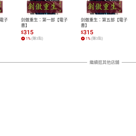
、LINE PAY、AFTEE
本店是否提供消費者保護法七日猶
之權利，遽消費者保護法及通訊交
電子
剑傲重生：第一部【電子
剑傲重生：第五部【電子
除權合理例外情事適用準則，依商
書】
書】
質各有不同規定。詳細退換貨說明
315
315
$
$
照各商品說明。
1
%
(賺
3
點)
1
%
(賺
3
點)
詳細說明
繼續逛其他店舖