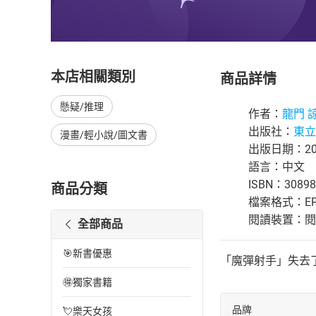
本店相關類別
商品詳情
懸疑/推理
作者：
龍門 
出版社：
東立
漫畫/輕小說/圖文書
出版日期：201
語言：中文
ISBN：30898
商品分類
檔案格式：EP
閱讀裝置：閱讀器
全部商品
🎯新書優惠
「魔彈射手」失去
🉐獨家書籍
品牌
💘樂天女孩