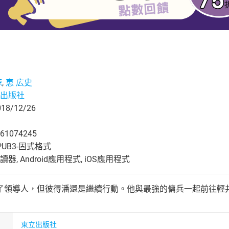
諒
,
恵 広史
出版社
8/12/26
61074245
UB3-固式格式
, Android應用程式, iOS應用程式
了領導人，但彼得潘還是繼續行動。他與最強的傭兵一起前往輕井澤
東立出版社