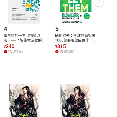
登入帳號，下載書籍後看書
4
5
6
蛋白質的一生（暢銷改
隨他們去：全球熱銷突破
理當
版）──了解生命活動的
1000萬冊現象級巨作！
快樂
秘密，讀懂生命科學的第
改變千萬人命運的心理技
理解
240
315
30
$
$
$
一本書【電子書】
巧【附放下執念明信片
慮、
1
%
(賺
2
點)
1
%
(賺
3
點)
1
%
圖】【電子書】
書】
客服資訊