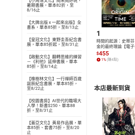
【小角落文化】閱來閱好玩，
購書後，
暑期書展，單本82折，至
8/16止
Step1
【大牌出版 x 一起來出版】全
書系，單本85折，至8/13止
1
【皇冠文化】東野圭吾紀念書
時間的起源：史蒂芬
展，單本85折起，至8/31止
金的最終理論【電子
455
$
【啟動文化】翻轉思維的練習
1
%
(賺
4
點)
－《利他》延伸書展，單本
85折，至8/14止
【橡樹林文化】一行禪師百歲
誕辰紀念書展，單本85折，
本店最新到貨
至8/22止
【校園書房】AI世代的職場大
人學！新書$250、單本88
折，至8/31止
【蓋亞文化】黃易作品展，單
本85折、套書75折，至8/20
付款方
止