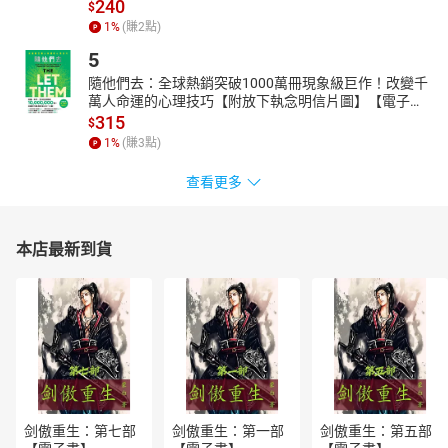
240
$
目錄
1
%
(賺
2
點)
序
5
第一章：簡愛：真愛與活潑的信心
隨他們去：全球熱銷突破1000萬冊現象級巨作！改變千
第二章：好人？壞人？罪人！
萬人命運的心理技巧【附放下執念明信片圖】【電子
第三章：威尼斯商人
書】
315
$
第四章：真相大白
1
%
(賺
3
點)
第五章：馬克白
第六章：理查三世
查看更多
第七章：夢想成空
第八章：哈比人和魔戒
第九章：狄更斯的雙城記
本店最新到貨
第十章： 天路歷程
第十一章：《暴君焚城錄》中的基督教
第十二章：正義到自由
第十三章：論義
第十四章：基督教牛肉麵
第十五章：論權力（一）
第十六章：論權力（二）
第十七章： 信仰的落實與落空 / 跋
剑傲重生：第七部
剑傲重生：第一部
剑傲重生：第五部