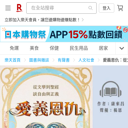
登入
立即加入樂天會員，讓您邊購物邊賺點數！
購物網分類
免運
美食
保健
民生用品
居家
3C
樂天首頁
圖書與雜誌
有聲書
人文社會
愛義恩仇：從
天天免運
美食蛋糕
養生保健
民生用品
居家生活
3C家電
運動休閒
親子玩具
女裝
男裝
化妝保養
情趣用品