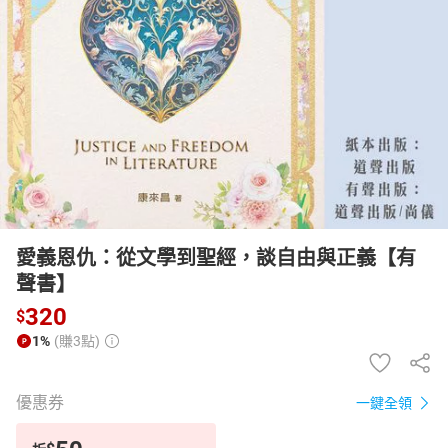
日本購物
電子/紙本書
HOT
愛義恩仇：從文學到聖經，談自由與正義【有
聲書】
320
$
1%
(賺3點)
優惠券
一鍵全領