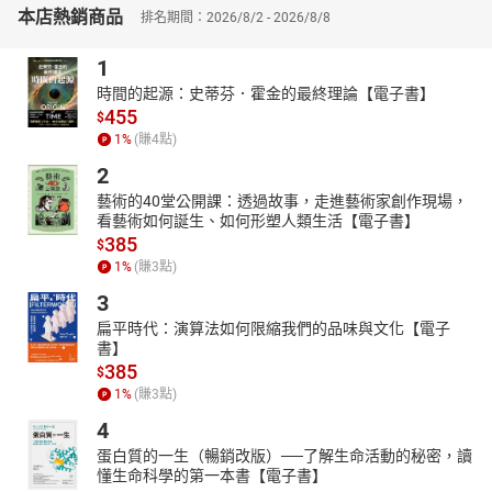
本店熱銷商品
廣播專業課程的培訓講師，傳道人。期望能夠以神學為起點，透過
排名期間：2026/8/2 - 2026/8/8
傳遞神的訊息為過程，嘉惠祝福神的百姓，更盼望能夠與一群愛神
1
的弟兄姐妹同奔天路。
【書籍簡介】
時間的起源：史蒂芬．霍金的最終理論【電子書】
455
認識主，我們才能真正明白何為自由，何為正義。
$
1
%
(賺
4
點)
故事是知識與情感交織的載體，作者藉由故事中的角色、情節乃至
景色，向讀者傳達其對事物的理解與評判。
2
作者康來昌牧師以其豐富的聖經理解為基礎，從聖經的角度出發，
藝術的40堂公開課：透過故事，走進藝術家創作現場，
重新審視諸多世人所熟悉的文學與影視作品，其中的內容與核心思
看藝術如何誕生、如何形塑人類生活【電子書】
想。
385
$
康牧師文筆剛勁，評論精闢，對於各形式文本的解讀，以及聖經中
1
%
(賺
3
點)
真理的認識更是有其獨特的風格。使人讀來暢快有感，意涵常留心
3
底，成為提醒與幫助。
扁平時代：演算法如何限縮我們的品味與文化【電子
最認識受造物的乃是其創造者，最明白自由與正義也是如此，讓我
書】
們透過康牧師精彩的講論，了解上帝造自由與正義的真意。
385
$
有聲出版：道聲出版與尚儀數位學習聯合出版
1
%
(賺
3
點)
【目錄】
4
版權宣告
蛋白質的一生（暢銷改版）──了解生命活動的秘密，讀
內容簡介
懂生命科學的第一本書【電子書】
作者與聲音表演者簡介