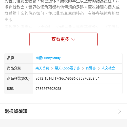
於台北信友堂牧會，現已退休。康牧師畢生以上帝的話為己任，四
處造就教會，世界各個角落都有他傳講的足跡。康牧師關心個人或
群體對上帝的信心如何，並以此為其思想核心，有許多講述與相關
出版。
康牧師的專書有：《度金針：介紹古典文學與基督教》、《天國故
事集：康來昌牧師談耶穌的比喻32則》（校園）、《聖經內外：從
查看更多
信心入門》（友友）、《井歌》、《流浪的神》、《基督徒的最後
試探》、《當十字架變為十字軍》（雅歌）、《喜從何來？》（個
人出版）；合著著作：《與我共遊奇幻國度：魔戒導讀》（校
園）、《活出基督：1999研經培靈會彙編》（華神）；譯作有：
品牌
尚儀SunnyStudy
《神．啟示．權威》、《早期基督教教義》、《新約經文鑑別
商品分類
樂天首頁
樂天Kobo電子書
有聲書
人文社會
學》、《懷疑：心懷二意》。
聲音表演者簡介：尚儀有聲製播中心是專業的有聲出版品製作與發
商品貨號(SKU)
a692f1b1-bf17-36c7-9596-095a7d2b8fb4
行單位，集結了台灣資深配音員及新銳有聲表演者共聚一堂，為台
ISBN
9786267602058
灣優質的有聲出版而努力。
【說書人簡介】
楊恩，專業的有聲書朗讀者、喜歡透過聲音、演繹文字，讓平面的
退換貨須知
文字閱讀，化作立體的聲音饗宴，讓閱聽，變成是一種獲取知識的
來源，更是一種享受。現為尚儀有聲製播中心配音員。
特別演出：家慧，多年從事福音廣播節目監製、主持人，同時也是