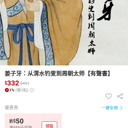
日本購物
電子/紙本書
HOT
姜子牙：从渭水钓叟到周朝太师【有聲書】
332
$
$
431
1%
(賺3點)
優惠券
一鍵全領
50
$
折
領取
滿555元可用