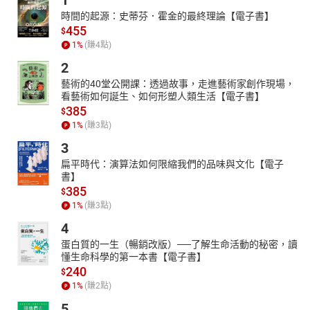
1
時間的起源：史蒂芬．霍金的最終理論【電子書】
455
$
1
%
(賺
4
點)
2
藝術的40堂公開課：透過故事，走進藝術家創作現場，
看藝術如何誕生、如何形塑人類生活【電子書】
385
$
1
%
(賺
3
點)
3
扁平時代：演算法如何限縮我們的品味與文化【電子
書】
385
$
1
%
(賺
3
點)
4
蛋白質的一生（暢銷改版）──了解生命活動的秘密，讀
懂生命科學的第一本書【電子書】
240
$
1
%
(賺
2
點)
5