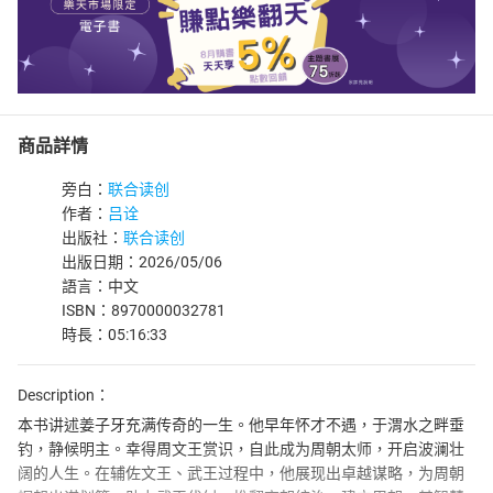
商品詳情
旁白：
联合读创
作者：
吕诠
出版社：
联合读创
出版日期：2026/05/06
語言：中文
ISBN：8970000032781
時長：05:16:33
Description：
本书讲述姜子牙充满传奇的一生。他早年怀才不遇，于渭水之畔垂
钓，静候明主。幸得周文王赏识，自此成为周朝太师，开启波澜壮
阔的人生。在辅佐文王、武王过程中，他展现出卓越谋略，为周朝