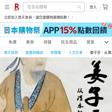
登入
立即加入樂天會員，讓您邊購物邊賺點數！
購物網分類
免運
美食
保健
民生用品
居家
3C
樂天首頁
圖書與雜誌
有聲書
人文社會
姜子牙：从渭
天天免運
美食蛋糕
養生保健
民生用品
居家生活
3C家電
運動休閒
親子玩具
女裝
男裝
化妝保養
情趣用品