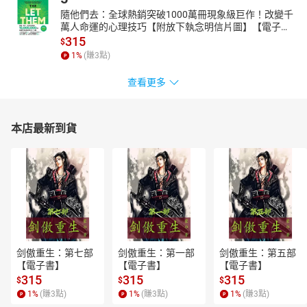
隨他們去：全球熱銷突破1000萬冊現象級巨作！改變千
萬人命運的心理技巧【附放下執念明信片圖】【電子
書】
315
$
1
%
(賺
3
點)
查看更多
本店最新到貨
剑傲重生：第七部
剑傲重生：第一部
剑傲重生：第五部
【電子書】
【電子書】
【電子書】
315
315
315
$
$
$
1
%
(賺
3
點)
1
%
(賺
3
點)
1
%
(賺
3
點)