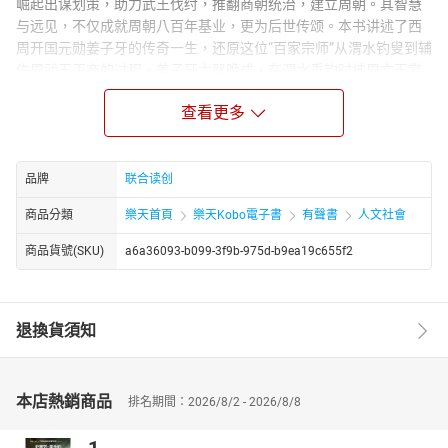
崛起出谋划策，助力武王伐纣，推翻商朝统治，建立周朝。其智慧
与远见，不仅成就周朝八百年基业，更为后世传颂。本书讲述了西
周开国元勋姜子牙的传奇一生，还原这位“百家宗师”从渭水钓叟到辅
佐周武王灭商的过程。姜子牙大器晚成，在渭水垂钓时被周文王赏
识，此后辅佐文王、武王，以谋略与军事才能辅佐周室，牧野之战
查看更多
一举灭商，建立周朝。书中也探讨了姜子牙在后世被神化的过程，
以及他在军事、政治、文化领域的深远影响，展现了这位传奇人物
的真实面貌与历史地位。
品牌
联合读创
商品分類
樂天首頁
樂天Kobo電子書
有聲書
人文社會
商品貨號(SKU)
a6a36093-b099-3f9b-975d-b9ea19c655f2
退換貨須知
本店熱銷商品
排名期間：2026/8/2 - 2026/8/8