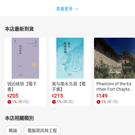
查看更多
本店最新到貨
钱边续琐【電子
我与南水北调【電
Phantom of the Ea
書】
子書】
rthen Fort Chapter
 4【有聲書】
205
215
149
$
$
$
1
%
(賺
2
點)
1
%
(賺
2
點)
1
%
(賺
1
點)
本店相關類別
概論
電腦資訊與工程