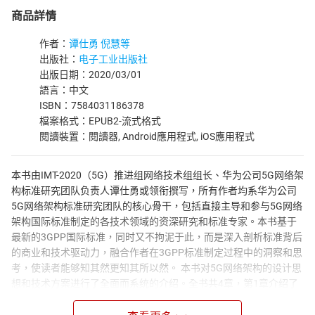
商品詳情
作者：
谭仕勇 倪慧等
出版社：
电子工业出版社
出版日期：2020/03/01
語言：中文
ISBN：7584031186378
檔案格式：EPUB2-流式格式
閱讀裝置：閱讀器, Android應用程式, iOS應用程式
本书由IMT-2020（5G）推进组网络技术组组长、华为公司5G网络架
构标准研究团队负责人谭仕勇或领衔撰写，所有作者均系华为公司
5G网络架构标准研究团队的核心骨干，包括直接主导和参与5G网络
架构国际标准制定的各技术领域的资深研究和标准专家。本书基于
最新的3GPP国际标准，同时又不拘泥于此，而是深入剖析标准背后
的商业和技术驱动力，融合作者在3GPP标准制定过程中的洞察和思
考，使读者能够知其然更知其所以然。 本书对5G网络架构的设计思
想和技术方案进行了全面而系统的介绍。全书共4章，第1章介绍了
无线网络架构的概念、演进路径、部署模式、商业价值和标准协议
地图。第2章对5G网络架构设计的驱动力及基本设计原则进行了探