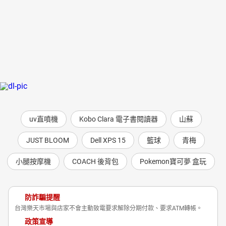
uv直噴機
Kobo Clara 電子書閱讀器
山蘇
JUST BLOOM
Dell XPS 15
籃球
青梅
小腿按摩機
COACH 後背包
Pokemon寶可夢 盒玩
防詐騙提醒
台灣樂天市場與店家不會主動致電要求解除分期付款、要求ATM轉帳。
政策宣導