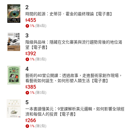
2
時間的起源：史蒂芬．霍金的最終理論【電子書】
455
$
1
%
(賺
4
點)
3
階級與品味：隱藏在文化審美與流行趨勢背後的地位渴
望【電子書】
392
$
1
%
(賺
3
點)
4
藝術的40堂公開課：透過故事，走進藝術家創作現場，
看藝術如何誕生、如何形塑人類生活【電子書】
385
$
1
%
(賺
3
點)
5
一本書讀懂美元：9堂課解析美元邏輯，如何影響全球經
濟和每個人的投資【電子書】
266
$
1
%
(賺
2
點)