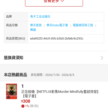
查看更多
讨。第3章深入讨论了5G网络架构的整体设计以及主要的技术特性
及方案，除移动性管理、会话管理、QoS和策略控制、语音及与4G
互操作等基础特性以外，还分析了服务化架构设计、网络切片、边
品牌
电子工业出版社
缘计算、网络智能化、物联网、车联网、超高可靠低时延通信、固
商品分類
樂天首頁
樂天Kobo電子書
電腦資訊與工程
定移动网络融合等5G网络特性。此外，第3章还介绍了5G网络架构
概論
对于安全及垂直行业的支持能力。第4章对5G网络架构后续的持续
演进进行了展望。
商品貨號(SKU)
a6e902f2-44c9-30fc-b5b0-2bfe8c9c293c
退換貨須知
本店熱銷商品
排名期間：2026/7/30 - 2026/8/5
1
正念殺機【NETFLIX影集Murder Mindfully蓄弒待發】
【電子書】
308
$
1
%
(賺
3
點)