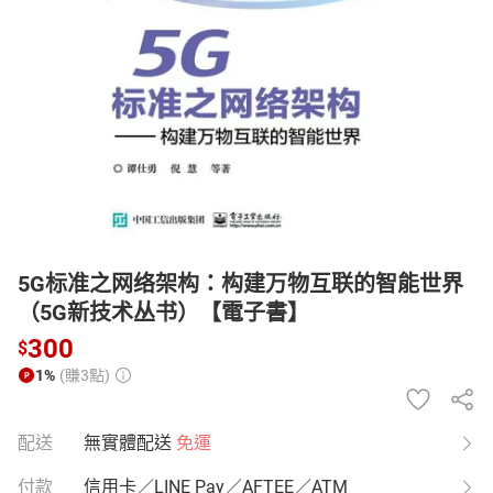
日本購物
電子/紙本書
HOT
5G标准之网络架构：构建万物互联的智能世界
（5G新技术丛书）【電子書】
300
$
1%
(賺3點)
配送
無實體配送
免運
付款
信用卡／LINE Pay／AFTEE／ATM