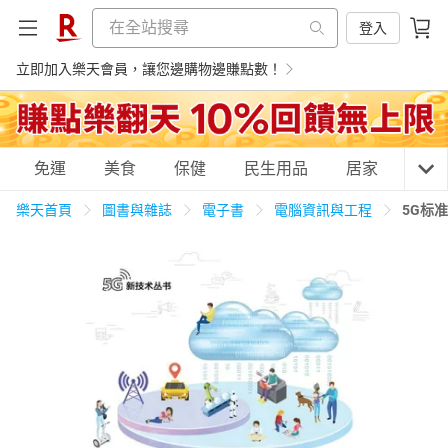
登入
立即加入樂天會員，讓您邊購物邊賺點數！
購物網分類
免運
美食
保健
民生用品
居家
3C
樂天首頁
圖書與雜誌
電子書
電腦資訊與工程
5G标
天天免運
美食蛋糕
養生保健
民生用品
居家生活
3C家電
運動休閒
親子玩具
女裝
男裝
化妝保養
情趣用品