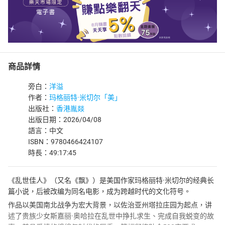
商品詳情
旁白：
洋溢
作者：
玛格丽特·米切尔「美」
出版社：
香港胤燚
出版日期：2026/04/08
語言：中文
ISBN：9780466424107
時長：49:17:45
《乱世佳人》（又名《飘》）是美国作家玛格丽特·米切尔的经典长
篇小说，后被改编为同名电影，成为跨越时代的文化符号。
作品以美国南北战争为宏大背景，以佐治亚州塔拉庄园为起点，讲
述了贵族少女斯嘉丽·奥哈拉在乱世中挣扎求生、完成自我蜕变的故