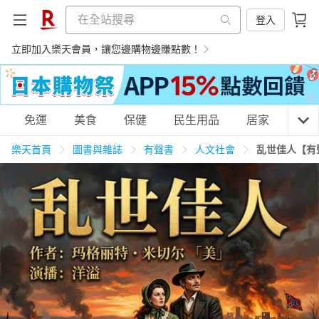
登入
立即加入樂天會員，讓您邊購物邊賺點數！
購物網分類
免運
美食
保健
民生用品
居家
3C
樂天首頁
圖書與雜誌
有聲書
人文社會
乱世佳人【有
天天免運
美食蛋糕
養生保健
民生用品
居家生活
3C家電
運動休閒
親子玩具
女裝
男裝
化妝保養
情趣用品