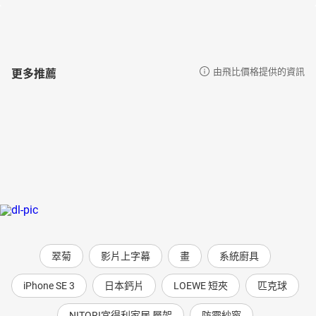
更多推薦
由飛比價格提供的資訊
翠菊
影片上字幕
畫
系統廚具
iPhone SE 3
日本鈣片
LOEWE 短夾
匹克球
NITORI宜得利家居 層架
防霾紗窗