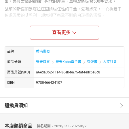
事，兼具爱情的缠绵与时代的厚重，篇幅凝练贴合500字要求。
战前的斯嘉丽是塔拉庄园娇纵任性的千金，爱慕虚荣，一心执着于
追求温柔的艾希利，却忽视了桀骜不驯的白瑞德的深情。
南北战争的爆发，击碎了南方种植园的繁华，塔拉庄园遭劫，家人
离散，昔日养尊处优的小姐，一夜之间褪去华服，扛起守护家园的
查看更多
重担。
为了活下去，斯嘉丽放下所有骄傲，亲手耕种、周旋于乱世红尘，
甚至不惜三次嫁人，用坚韧与狠劲对抗命运的残酷。
品牌
香港胤燚
她曾在战火中冒险照顾艾希利的妻子梅兰妮，也曾为守护家园开枪
商品分類
樂天首頁
樂天Kobo電子書
有聲書
人文社會
杀人，那句“上帝做我的见证，我绝不再挨饿”的誓言，成为她不屈精
神的写照。
商品貨號(SKU)
a6eda3b2-11e4-36eb-ba75-faf4edc6e8c8
小说交织着复杂的爱恨纠葛，斯嘉丽终其一生追寻虚幻的爱恋，直
ISBN
9780466424107
到梅兰妮离世、白瑞德心灰意冷离去，才幡然醒悟自己早已爱上这
个懂她护她的男人。
作品既刻画了斯嘉丽从娇蛮少女到独立女性的成长弧光，也以小见
大，折射出南北战争前后美国南方社会的兴衰与文明的更迭。
退換貨須知
这部作品兼具文学深度与时代意义，鲜活的人物、跌宕的剧情与深
刻的人性探讨，使其成为传世经典，那句“明天又是新的一天”，更给
予无数人直面困境的勇气。
本店熱銷商品
排名期間：2026/8/1 - 2026/8/7