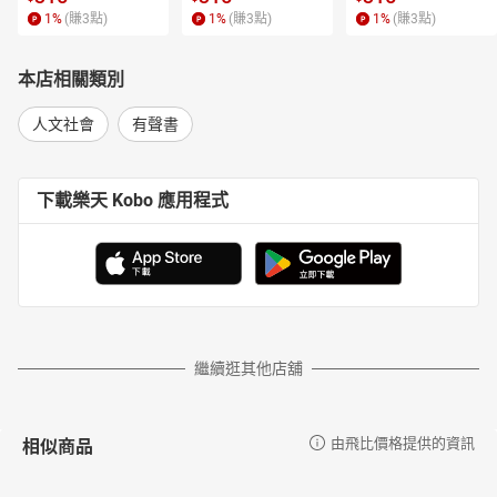
1
%
(賺
3
點)
1
%
(賺
3
點)
1
%
(賺
3
點)
本店相關類別
人文社會
有聲書
下載樂天 Kobo 應用程式
繼續逛其他店舖
相似商品
由飛比價格提供的資訊