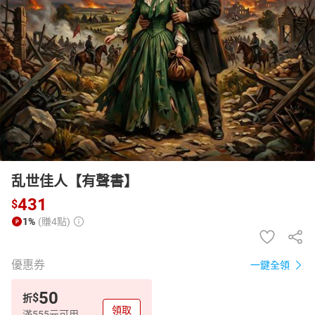
日本購物
電子/紙本書
HOT
乱世佳人【有聲書】
431
$
1%
(賺4點)
優惠券
一鍵全領
50
$
折
領取
滿555元可用