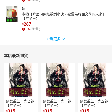
1
%
(賺
3
點)
5
本物【韓國現象級暢銷小說，被譽為韓國文學的未來】
【電子書】
287
$
1
%
(賺
2
點)
查看更多
本店最新到貨
剑傲重生：第七部
剑傲重生：第一部
剑傲重生：第五部
【電子書】
【電子書】
【電子書】
315
315
315
$
$
$