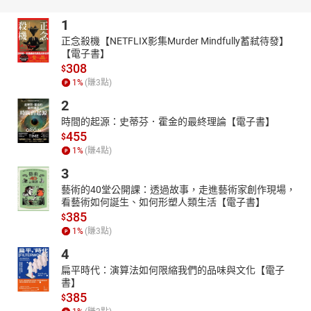
1
正念殺機【NETFLIX影集Murder Mindfully蓄弒待發】
【電子書】
308
$
1
%
(賺
3
點)
2
時間的起源：史蒂芬．霍金的最終理論【電子書】
455
$
1
%
(賺
4
點)
3
藝術的40堂公開課：透過故事，走進藝術家創作現場，
看藝術如何誕生、如何形塑人類生活【電子書】
385
$
1
%
(賺
3
點)
4
扁平時代：演算法如何限縮我們的品味與文化【電子
書】
385
$