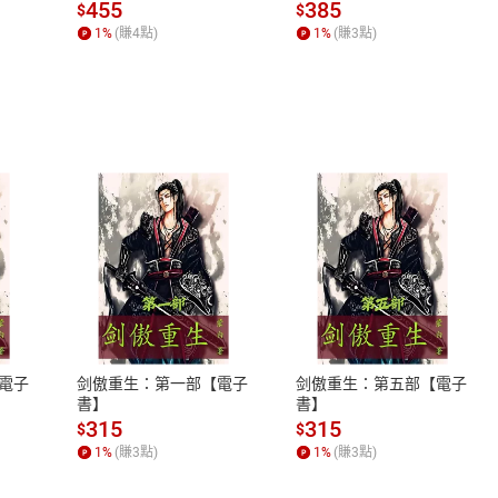
場，看藝術如何誕生、如
455
385
$
$
何形塑人類生活【電子
1
%
(賺
4
點)
1
%
(賺
3
點)
書】
式
退換貨規範
、LINE PAY、AFTEE
本店是否提供消費者保護法七日猶
之權利，遽消費者保護法及通訊交
電子
剑傲重生：第一部【電子
剑傲重生：第五部【電子
除權合理例外情事適用準則，依商
書】
書】
質各有不同規定。詳細退換貨說明
315
315
$
$
照各商品說明。
1
%
(賺
3
點)
1
%
(賺
3
點)
詳細說明