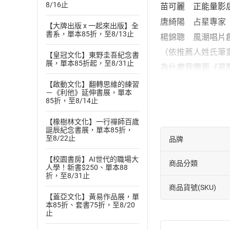
8/16止
苗可麗 正能量影
唐綺陽 占星專家
【大牌出版 x 一起來出版】全
書系，單本85折，至8/13止
楊錦聰 風潮唱片
（依推薦人姓氏筆
【皇冠文化】東野圭吾紀念書
展，單本85折起，至8/31止
為什麼我需要《星
切身實用：匯
【啟動文化】翻轉思維的練習
－《利他》延伸書展，單本
清晰簡單：透
85折，至8/14止
日常陪伴：每
【橡樹林文化】一行禪師百歲
【主播簡介】
誕辰紀念書展，單本85折，
至8/22止
張之愷／太陽的紅
品牌
2017年以前，
【校園書房】AI世代的職場大
商品分類
術療癒等不同的身
人學！新書$250、單本88
折，至8/31止
2017年之後，
商品貨號(SKU)
思議的各種跨次元
【蓋亞文化】黃易作品展，單
本85折、套書75折，至8/20
曾任東方設計大學
止
左右腦平衡的特質