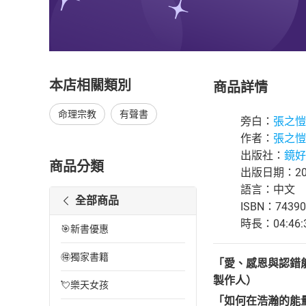
本店相關類別
商品詳情
命理宗教
有聲書
旁白：
張之愷
作者：
張之愷
出版社：
鏡好
商品分類
出版日期：202
語言：中文
全部商品
ISBN：74390
時長：04:46:
🎯新書優惠
🉐獨家書籍
「愛、感恩與認錯
製作人）
💘樂天女孩
「如何在浩瀚的能