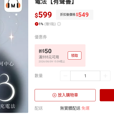
電法【有聲書】
599
549
$
$
折扣後價格
1%
(賺5點)
優惠券
50
$
折
領取
滿555元可用
2026/08/09 15:59
截止
數量
放入購物車
配送
無實體配送
免運