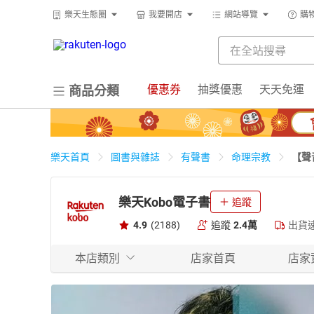
樂天生態圈
我要開店
網站導覽
購
優惠券
抽獎優惠
天天免運
商品分類
【聲
樂天首頁
圖書與雜誌
有聲書
命理宗教
樂天Kobo電子書
追蹤
4.9
(2188)
追蹤
2.4萬
出貨
本店類別
店家首頁
店家