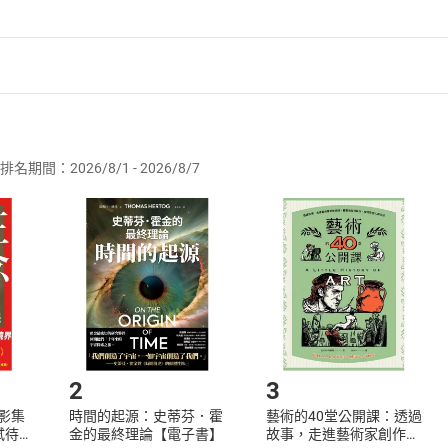
音樂與馬雅教學之中。
子療癒劇場《零點場。空》、《零點場2—看見未知的創傷》、《
音樂專輯；以及《畫趣生活》和《穿越亞馬遜》十餘本文字著作
雅13月亮曆法的推廣，創作《1320全腦調頻音樂導引》，從
者保護法
第
19
條第
1
項後段
暨
通訊交易解除權合理例外情事適用
 441啟動 HMP 全息心智感知體》等教學工作坊。
供即為完成之線上服務，經消費者事先同意始提供。」 之商品
排名期間：2026/8/1 - 2026/8/7
訂購本店鋪之商品即代表知悉本店鋪所銷售之商品為電子書，屬
取電子書，不得請求退貨退款。
品
放入
購物車
登入
帳號
欲取消訂單或辦理退貨時，請登入樂天市場，並於「我的訂單」
Shopping cart
Login
將依您的申請進行審核，待審核通過後將為您辦理退款事宜。
市場須以整筆訂單為單位進行取消/退貨，恕無法以單支商品取消
如何開始使用？
.選擇閱讀載具
Step2.
2
3
X影集
時間的起源：史蒂芬．霍
藝術的40堂公開課：透過
蓄弒待
金的最終理論【電子書】
故事，走進藝術家創作現