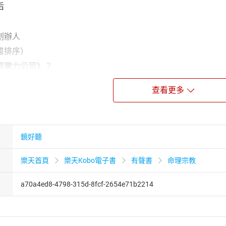
后
創辦人
畫排序）
際電力公司》？
集每個人在生命和生活中，可能遇到或需要的13種心靈情境
查看更多
過真實故事或網友投稿內容的改編案例，透澈體會充電法則
集20分鐘，在需要陪伴與療癒時隨時聆聽，為心靈注入電力
天行者
鏡好聽
穿梭在三次元世界中，以優雅而游刃有餘的身姿，跨界於大學教授
樂天首頁
樂天Kobo電子書
有聲書
命理宗教
份之間。
與「時間法則」13月亮曆法的相遇，自此打開穿越四次元門戶。在
a70a4ed8-4798-315d-8fcf-2654e71b2214
之旅，完全顛覆他的生命，進入一種戲劇化飽滿而豐富的質變與
表演藝術學位學程副教授，擁有電子計算機科學學士、戲劇碩士
與天賦，使他兼具多項專業，從不同的科際視域中凝鍊出一種新