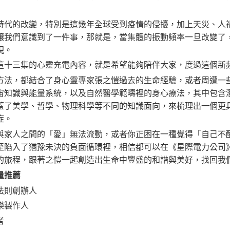
時代的改變，特別是這幾年全球受到疫情的侵擾，加上天災、人
讓我們意識到了一件事，那就是，當集體的振動頻率一旦改變了
現。
這十三集的心靈充電內容，就是希望能夠陪伴大家，度過這個新
方法，都結合了身心靈專家張之愷過去的生命經驗，或者周遭一
宙知識與能量系統，以及自然醫學範疇裡的身心療法，其中包含
蓋了美學、哲學、物理科學等不同的知識面向，來梳理出一個更
症。
與家人之間的「愛」無法流動，或者你正困在一種覺得「自己不
至陷入了猶豫未決的負面循環裡，相信都可以在《星際電力公司
的旅程，跟著之愷一起創造出生命中豐盛的和諧與美好，找回我
量推薦
法則創辦人
樂製作人
者