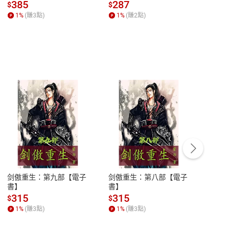
子書】
來】【電子書】
秘密
385
287
24
$
$
$
一本
1
%
(賺
3
點)
1
%
(賺
2
點)
1
%
客服資訊
豫期
服務時間：週一到週五 10:00-12:00、
易解
13:00-17:00 (國定假日及例假日休息)
剑傲重生：第九部【電子
剑傲重生：第八部【電子
潜水史
品性
客服電話：0080-1857077
書】
書】
andari
al) Sc
請參
客服信箱：
聯絡店家
315
315
13
$
$
$
r【電
1
%
(賺
3
點)
1
%
(賺
3
點)
1
%