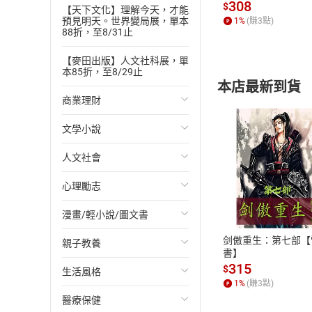
發】【電子書】
308
$
【天下文化】理解今天，才能
預見明天。世界變局展，單本
1
%
(賺
3
點)
88折，至8/31止
【麥田出版】人文社科展，單
本85折，至8/29止
本店最新到貨
商業理財
文學小說
投資理財
人文社會
經濟/趨勢
歐美文學
付款方
心理勵志
財務/金融
日本文學
國際關係
ATM轉帳、信用卡
漫畫/輕小說/圖文書
管理/領導
韓國文學
政治
心靈成長/情緒
剑傲重生：第七部【
親子教養
職場工作術
華文文學
社會科學
人際關係
輕小說
書】
315
$
生活風格
成功法
經典文學
台灣/中國歷史
兩性關係
奇幻/科幻
教育現場
1
%
(賺
3
點)
醫療保健
行銷/廣告
成長/家庭生活小說
日/韓歷史
心理學
愛情故事
兒童文學/故事
飲食/食譜