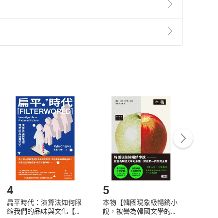
零點場3—關&係》；《陪月亮散步》、《元氣好眠》
。
事《13月亮曆共時同步曆》全階課程、《全腦共時活化
準則
第
2
條第
5
款之規定，「非以有形媒介提供之數位
，不適用消保法第
19
條第
1
項七日內無條件退貨之規
非以有形媒介提供之數位內容，消費者同意若訂購後
付款
方式
完成
訂單
中點選「瀏覽訂單明細」
>
「申請取消訂單
/
退
Payment
Complete
/退貨。
登入帳號，下載書籍後看書
4
5
6
扁平時代：演算法如何限
本物【韓國現象級暢銷小
蛋白
縮我們的品味與文化【電
說，被譽為韓國文學的未
版）─