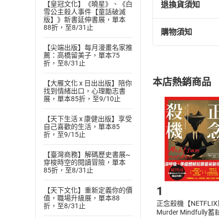
退換貨須知
【皇冠文化】《曉星》、《白
癒，應用在劇場、
雪公主殺人事件【童話破滅
版】》新書延伸書展，單本
多元創作包含：量
88折，至8/31止
購物須知
與《氣血養生》等
退換貨規定：
目前積極投入星際馬
【尖端出版】每月漫畫名家推
(
一
)
依
消費
薦：高橋留美子，單本75
的意識發展科學 之
內容或一經提
折，至8/31止
購書須知
定。
本店熱銷商品
【大雁文化 x 日出出版】陪你
(
二
)
消費者
找到情緒出口，心理勵志書
且已下載
/
存
展，單本85折，至9/10止
挑選
商
退貨方式：您
Choose
【天下生活 x 康健出版】享受
貨」，本店鋪
自己喜歡的生活，單本85
折，至9/15止
請注意，樂天
購書後，
【臺灣商務】解碼歷史書展~
穿梭時空的閱讀冒險，單本
85折，至8/31止
Step1
1
【天下文化】重新定義你的價
值，職場升級展，單本88
正念殺機【NETFLI
折，至8/31止
Murder Mindfully