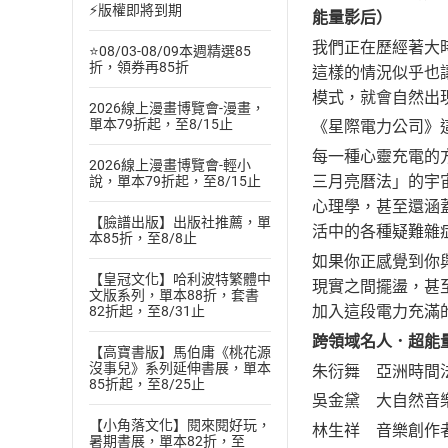
⚡版權即將到期
能量影后）
我們正在歷經著大
⭐08/03-08/09本週精選85
折，領券再85折
這樣的情況似乎也
模式，就會自然出
2026線上漫畫博覽會-漫畫，
單本79折起，至8/15止
《星際電力公司》
每一種心靈充電的
2026線上漫畫博覽會-輕小
三月亮曆法」的宇
說，單本79折起，至8/15止
心理學，甚至還涵
【臉譜出版】出版社推薦，單
活中的各種疑難雜
本85折，至8/8止
如果你正感覺到你
【皇冠文化】哈利波特繁體中
現實之間擺盪，甚
文版系列，單本88折，套書
加入這段電力充滿
82折起，至8/31止
跨領域名人．超能
【高寶書版】馬伯庸《桃花源
沒事兒》系列延伸書展，單本
朱衍舞 亞洲時間
85折起，至8/25止
吳金黛 大自然音
【小角落文化】閱來閱好玩，
林生祥 音樂創作
暑期書展，單本82折，至