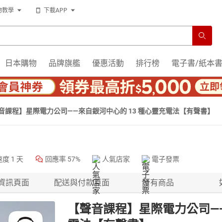
物教學
下載APP
日本購物
品牌旗艦
優惠活動
排行榜
電子書/紙本
音課程】星際電力公司——來自銀河中心的 13 種心靈充電法【有聲書】
速度
1 天
回應率
57%
人氣店家
電子發票
資訊頁面
配送與付款頁面
所有商品
【聲音課程】星際電力公司——