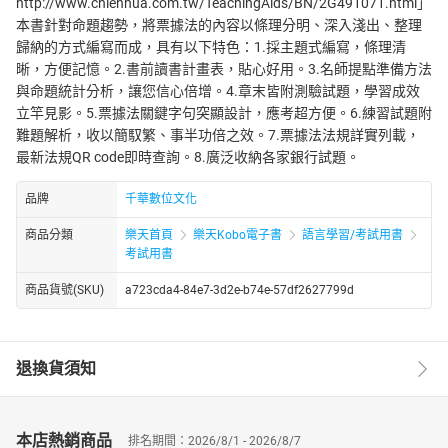
http://www.chienhua.com.tw/TeachingAids/BN/2G491071.html」
本書針對命題趨勢，將票據法的內容以條理分明、深入淺出、整理
歸納的方式編寫而成，具有以下特色：1.採主題式編寫，條理清
晰，方便記憶。2.書前讀書計畫表，貼心好用。3.名師提點準備方法
與命題統計分析，讓您信心倍增。4.章末皆附測驗試題，學習成效
立竿見影。5.票據法關鍵字句突顯設計，應考超方便。6.練習試題附
難題解析，收以簡馭繁、事半功倍之效。7.票據法法規詳實列載，
最新法規QR code即時查詢。8.廣泛收納各家銀行試題。
品牌
千華數位文化
商品分類
樂天首頁
樂天Kobo電子書
語言學習/考試用書
考試用書
商品貨號(SKU)
a723cda4-84e7-3d2e-b74e-57df2627799d
退換貨須知
本店熱銷商品
排名期間：2026/8/1 - 2026/8/7