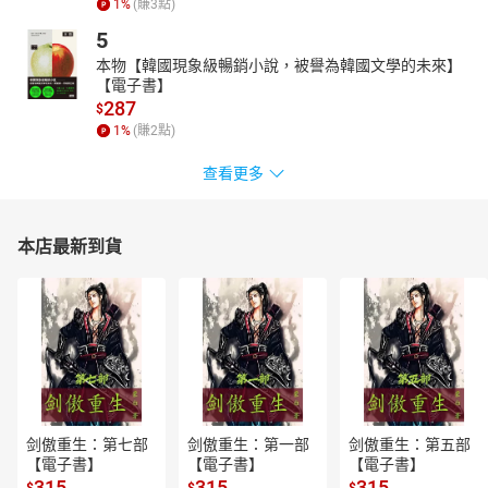
1
%
(賺
3
點)
5
本物【韓國現象級暢銷小說，被譽為韓國文學的未來】
【電子書】
287
$
1
%
(賺
2
點)
查看更多
本店最新到貨
剑傲重生：第七部
剑傲重生：第一部
剑傲重生：第五部
【電子書】
【電子書】
【電子書】
315
315
315