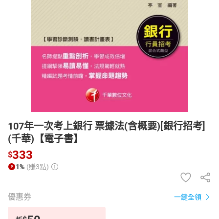
日本購物
電子/紙本書
HOT
107年一次考上銀行 票據法(含概要)[銀行招考]
(千華)【電子書】
333
$
1%
(賺3點)
優惠券
一鍵全領