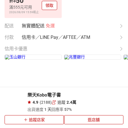
50
$
折
領取
滿555元可用
2026/08/09 15:59
截止
配送
無實體配送
免運
付款
信用卡／LINE Pay／AFTEE／ATM
信用卡優惠
樂天Kobo電子書
4.9
(2188)
追蹤
2.4萬
出貨速度
1 天
回應率
57%
追蹤店家
逛店舖