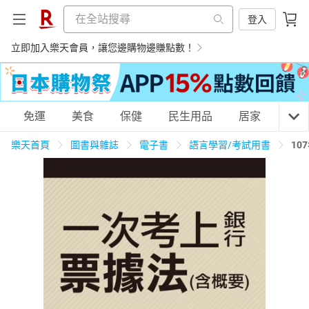
登入
立即加入樂天會員，讓您邊購物邊賺點數！
購物網分類
免運
美食
保健
民生用品
居家
3C
樂天首頁
圖書與雜誌
電子書
語言學習/考試用書
10
天天免運
美食蛋糕
養生保健
民生用品
居家生活
3C家電
運動休閒
親子玩具
女裝
男裝
化妝保養
情趣用品