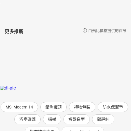
更多推薦
由飛比價格提供的資訊
MSI Modern 14
鯖魚罐頭
禮物包裝
防水保潔墊
浴室磁磚
構樹
短髮造型
郭靜純