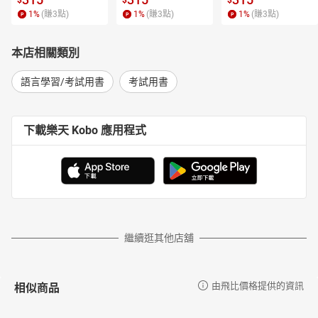
$
$
$
1
%
(賺
3
點)
1
%
(賺
3
點)
1
%
(賺
3
點)
本店相關類別
語言學習/考試用書
考試用書
下載樂天 Kobo 應用程式
繼續逛其他店舖
相似商品
由飛比價格提供的資訊