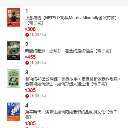
1
正念殺機【NETFLIX影集Murder Mindfully蓄弒待發】
【電子書】
308
$
1
%
(賺
3
點)
2
時間的起源：史蒂芬．霍金的最終理論【電子書】
455
$
1
%
(賺
4
點)
3
藝術的40堂公開課：透過故事，走進藝術家創作現場，
看藝術如何誕生、如何形塑人類生活【電子書】
385
$
1
%
(賺
3
點)
4
扁平時代：演算法如何限縮我們的品味與文化【電子
書】
385
$