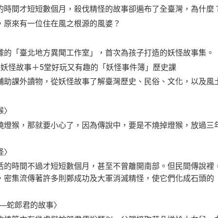
的時間才短短數個月，殺伐精怪的故事卻遍布了全臺灣，為什麼
，原來有一位住在風之根源的風婆？
據的「臺北地方異聞工作室」，首次為孩子打造的妖怪故事集。
生妖怪故事＋5堂好玩又有趣的「妖怪事件簿」歷史課
輔助課外讀物，從妖怪故事了解臺灣歷史、民俗、文化，以及風
猴〉
燒燈猴，那就要小心了，因為傳說中，要是不燒掉燈猴，放過三
怪〉
活的時間不過才短短數個月，甚至不曾離開南部。但民間傳說裡
，密集流傳著許多則鄭成功及大軍消滅精怪，使它們化成石頭的
──蛇郎君的故事〉