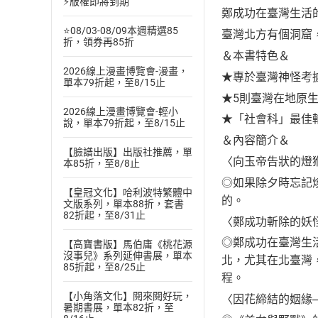
⚡版權即將到期
鄭成功在臺灣生活
⭐08/03-08/09本週精選85
臺灣北方有個洞窟
折，領券再85折
＆本書特色＆
2026線上漫畫博覽會-漫畫，
★專於臺灣神怪考
單本79折起，至8/15止
★5則臺灣在地原
2026線上漫畫博覽會-輕小
★「社會科」最佳
說，單本79折起，至8/15止
＆內容簡介＆
【臉譜出版】出版社推薦，單
〈向玉帝告狀的燈
本85折，至8/8止
◎如果除夕時忘記
【皇冠文化】哈利波特繁體中
的。
文版系列，單本88折，套書
82折起，至8/31止
〈鄭成功斬除的妖
◎鄭成功在臺灣生
【高寶書版】馬伯庸《桃花源
沒事兒》系列延伸書展，單本
北，尤其在北臺灣
85折起，至8/25止
程。
【小角落文化】閱來閱好玩，
〈因花締結的姻緣
暑期書展，單本82折，至