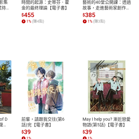
X影集
時間的起源：史蒂芬．霍
藝術的40堂公開課：透過
怪文化之旅》獲選文化部「第41次中小學生讀物選介」
蓄弒待
金的最終理論【電子書】
故事，走進藝術家創作現
場，看藝術如何誕生、如
455
385
$
$
何形塑人類生活【電子
1
%
(賺
4
點)
1
%
(賺
3
點)
書】
國語、閩南語的戲劇、動畫、遊戲配音工作已超過十年。曾擔任
式
退換貨規範
、LINE PAY、AFTEE
本店是否提供消費者保護法七日猶
之權利，遽消費者保護法及通訊交
of D
前輩，請跟我交往(第6
May I help you? 漸近戀愛
除權合理例外情事適用準則，依商
有聲
話)完【電子書】
物語(第5話)【電子書】
質各有不同規定。詳細退換貨說明
39
39
$
$
照各商品說明。
1
%
1
%