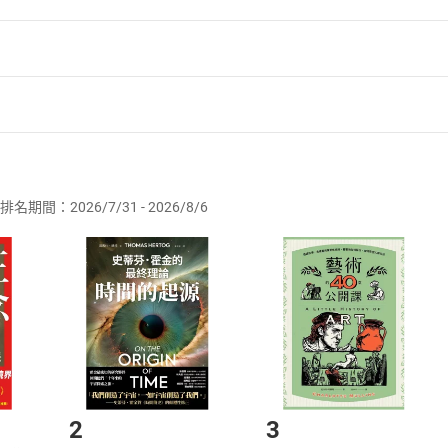
作室」於二〇一四年成立，主要進行傳說故事考察、文獻整理、
作載體，揉合歷史、民俗、文化等元素，使大眾對土地的情感重
扈》
亂》
者保護法
第
19
條第
1
項後段
暨
通訊交易解除權合理例外情事適用
怪本事》
供即為完成之線上服務，經消費者事先同意始提供。」 之商品
者》
排名期間：2026/7/31 - 2026/8/6
訂購本店鋪之商品即代表知悉本店鋪所銷售之商品為電子書，屬
長夜》
取電子書，不得請求退貨退款。
品
放入
購物車
登入
帳號
欲取消訂單或辦理退貨時，請登入樂天市場，並於「我的訂單」
Shopping cart
Login
怪文化之旅》
將依您的申請進行審核，待審核通過後將為您辦理退款事宜。
》
市場須以整筆訂單為單位進行取消/退貨，恕無法以單支商品取消
如何開始使用？
妄執》
.選擇閱讀載具
Step2.
怪本事》入圍二〇一七年臺北國際書展大獎編輯獎（自製類）
2
3
Design Best 100在地文化推廣貢獻獎