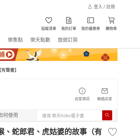
登入 / 註冊
追蹤清單
我的訂單
我的優惠券
購物車
書
樂集點
樂天點數
旅遊訂房
【有聲書】
店家資訊
聯絡店家
如何使用
猴、蛇郎君、虎姑婆的故事（有