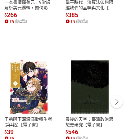
一本書讀懂美元：9堂課
扁平時代：演算法如何限
本物
解析美元邏輯，如何影響
縮我們的品味與文化【電
說，
全球經濟和每個人的投資
子書】
來】
266
385
28
$
$
$
【電子書】
1
%
(賺
2
點)
1
%
(賺
3
點)
1
%
有聲書〈人間失格〉朗讀工作。
客服資訊
豫期
服務時間：週一到週五 10:00-12:00、
易解
13:00-17:00 (國定假日及例假日休息)
王弟殿下深深溺愛轉生者
最後的天空：臺灣政治思
鬼島
品性
客服電話：0080-1857077
(第4話)【電子書】
想史研究【電子書】
小事
請參
客服信箱：
聯絡店家
39
546
33
$
$
$
1
%
1
%
(賺
5
點)
1
%