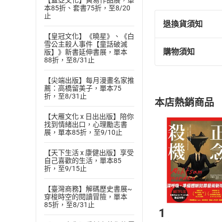
【蓋亞文化】黃易作品展，單
本85折、套書75折，至8/20
「臺北地方異聞工
止
值，期望將故事當
退換貨須知
出版作品：
【皇冠文化】《曉星》、《白
雪公主殺人事件【童話破滅
《臺北城裡妖魔跋
購物須知
版】》新書延伸書展，單本
退換貨規定：
88折，至8/31止
《帝國大學赤雨騷
(
一
)
依
消費
《唯妖論：臺灣神
【尖端出版】每月漫畫名家推
內容或一經提
薦：高橋留美子，單本75
購書須知
定。
《城市邊陲的遁逃
折，至8/31止
本店熱銷商品
(
二
)
消費者
《說妖卷一：無明
【大雁文化 x 日出出版】陪你
且已下載
/
存
挑選
商
《金魅殺人魔術》
找到情緒出口，心理勵志書
退貨方式：您
展，單本85折，至9/10止
Choose
《尋妖誌：島嶼妖
貨」，本店鋪
【天下生活 x 康健出版】享受
《臺灣妖怪學就醬
請注意，樂天
自己喜歡的生活，單本85
購書後，
《說妖卷二：修羅
折，至9/15止
得獎紀錄：
【臺灣商務】解碼歷史書展~
Step1
穿梭時空的閱讀冒險，單本
《唯妖論：臺灣神
85折，至8/31止
1
二〇一八年Taiwan 