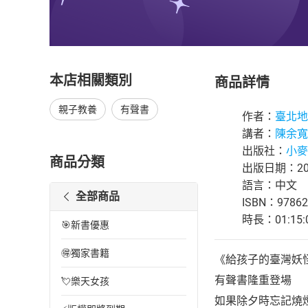
本店相關類別
商品詳情
親子教養
有聲書
作者：
臺北地
講者：
陳余寬
出版社：
小麥
商品分類
出版日期：202
語言：中文
全部商品
ISBN：97862
時長：01:15:
🎯新書優惠
🉐獨家書籍
《給孩子的臺灣妖
有聲書隆重登場
💘樂天女孩
如果除夕時忘記燒