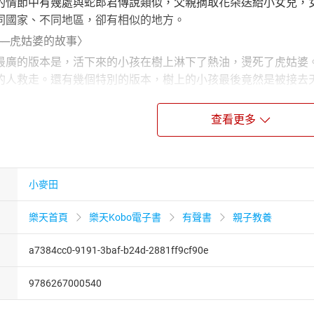
的情節中有幾處與蛇郎君傳說類似，父親摘取花朵送給小女兒，
同國家、不同地區，卻有相似的地方。
──虎姑婆的故事〉
最廣的版本是，活下來的小孩在樹上淋下了熱油，燙死了虎姑婆
的人救走。還有幾個特別的版本，樹上的小孩最後竟然是被接去
風婆〉
查看更多
裡風婆的故事是這樣記載的，在臺灣北方有個洞窟，洞窟裡住著
，也掌握了風的大小。
猴
小麥田
怪
樂天首頁
樂天Kobo電子書
有聲書
親子教養
──蛇郎君的故事
──虎姑婆的故事
a7384cc0-9191-3baf-b24d-2881ff9cf90e
風婆
9786267000540
室