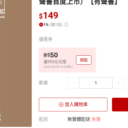
聲書首度上市）【有聲書】
149
$
1%
(賺1點)
優惠券
50
$
折
領取
滿555元可用
2026/08/09 15:59
截止
數量
放入購物車
配送
無實體配送
免運