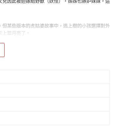
女兒因此被迫嫁給野獸（妖怪），姊姊也嫉妒妹妹，這
。但某些版本的虎姑婆故事中，逃上樹的小孩選擇對外
天上當月亮了。
一位妖異的婦人。巴宰族相信洞窟是風的發源地，婦人