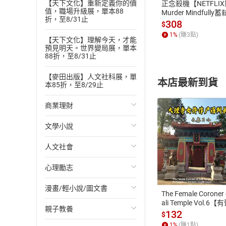
【天下文化】重新定義你的價
正念殺機【NETFLI
《尋妖誌：島嶼妖
值，職場升級展，單本88
Murder Mindfully
折，至8/31止
朗讀者
發】【電子書】
308
$
陳余寬
1
%
(賺
3
點)
【天下文化】理解今天，才能
預見明天。世界變局展，單本
職業配音員，進行
88折，至8/31止
【麥田出版】人文社科展，單
本店最新到貨
本85折，至8/29止
商業理財
文學小說
投資理財
人文社會
經濟/趨勢
歐美文學
付款方
心理勵志
財務/金融
日本文學
國際關係
ATM轉帳、信用卡
漫畫/輕小說/圖文書
管理/領導
韓國文學
政治
心靈成長/情緒
The Female Coroner 
ali Temple Vol.6【
親子教養
職場工作術
華文文學
社會科學
人際關係
輕小說
書】
132
$
1
%
(賺
1
點)