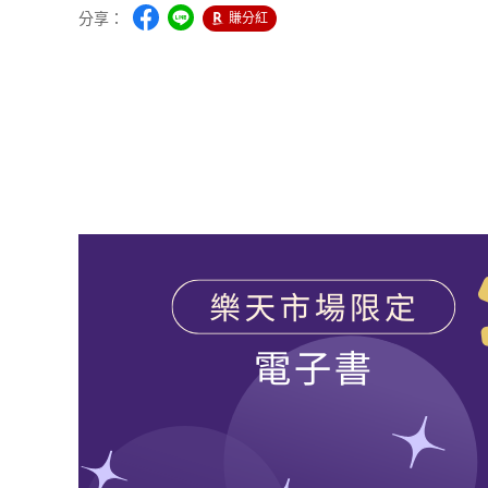
分享：
賺分紅