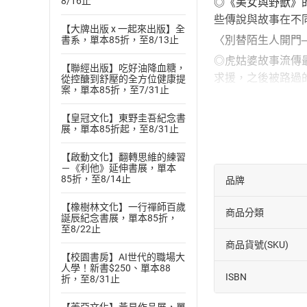
8/16止
◎《美女與野獸》
些傳說與故事在不
【大牌出版 x 一起來出版】全
〈別替陌生人開門
書系，單本85折，至8/13止
◎虎姑婆故事流傳
【聯經出版】吃好油降血糖，
求援，之後被路過
從控醣到舒壓的全方位健康提
案，單本85折，至7/31止
〈住在風之根源的
◎《生蕃傳說集》
【皇冠文化】東野圭吾紀念書
展，單本85折起，至8/31止
則掌管洞口的開闔
＆目錄＆
【啟動文化】翻轉思維的練習
－《利他》延伸書展，單本
1.向玉帝告狀的燈
85折，至8/14止
品牌
2.鄭成功斬除的妖
【橡樹林文化】一行禪師百歲
商品分類
3.因花締結的姻緣
誕辰紀念書展，單本85折，
至8/22止
4.別替陌生人開門
商品貨號(SKU)
5.住在風之根源的
【校園書房】AI世代的職場大
人學！新書$250、單本88
ISBN
作者
折，至8/31止
臺北地方異聞工作