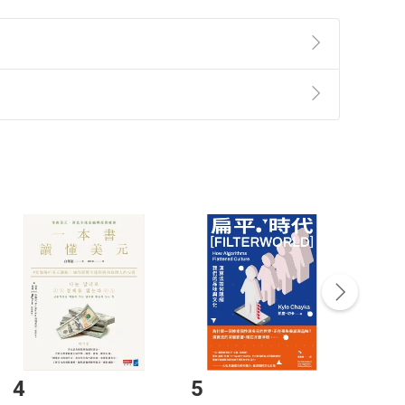
小說寫作、實境遊戲設計等，以「城市還魂」為核心價
新復甦，讓城市成為充滿意義的地方。
準則
第
2
條第
5
款之規定，「非以有形媒介提供之數位
，不適用消保法第
19
條第
1
項七日內無條件退貨之規
非以有形媒介提供之數位內容，消費者同意若訂購後
付款
方式
完成
訂單
中點選「瀏覽訂單明細」
>
「申請取消訂單
/
退
Payment
Complete
/退貨。
登入帳號，下載書籍後看書
4
5
6