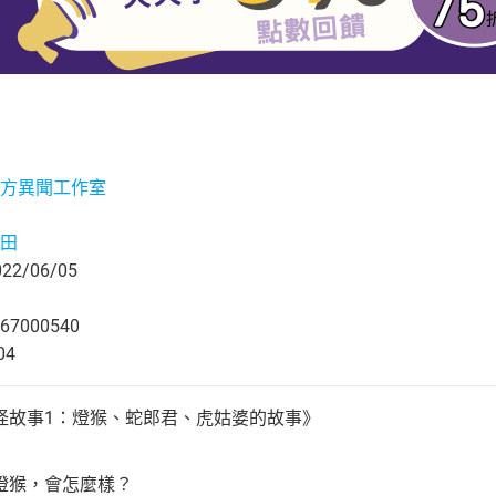
方異聞工作室
田
2/06/05
67000540
04
怪故事1：燈猴、蛇郎君、虎姑婆的故事》
燈猴，會怎麼樣？