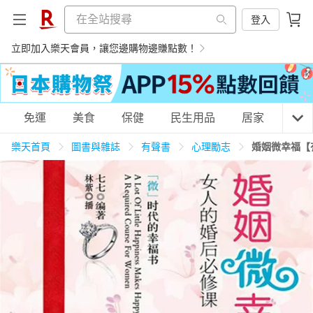
登入
立即加入樂天會員，讓您邊購物邊賺點數！
購物網分類
免運
美食
保健
民生用品
居家
3C
樂天首頁
圖書與雜誌
有聲書
心理勵志
婚姻微幸福【
天天免運
美食蛋糕
養生保健
民生用品
居家生活
3C家電
運動休閒
親子玩具
女裝
男裝
化妝保養
情趣用品