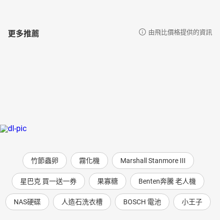
更多推薦
由飛比價格提供的資訊
竹節蟲卵
霧化機
Marshall Stanmore III
星巴克 買一送一券
果寡糖
Benten奔騰 老人機
NAS硬碟
人造石洗衣槽
BOSCH 電池
小王子