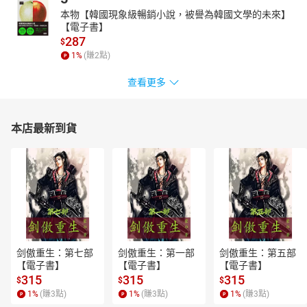
本物【韓國現象級暢銷小說，被譽為韓國文學的未來】
【電子書】
287
$
1
%
(賺
2
點)
查看更多
本店最新到貨
剑傲重生：第七部
剑傲重生：第一部
剑傲重生：第五部
【電子書】
【電子書】
【電子書】
315
315
315
$
$
$
1
%
(賺
3
點)
1
%
(賺
3
點)
1
%
(賺
3
點)