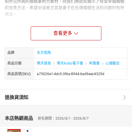
和所见所闻的婚姻事例为素材，向我们阐述和揭示了经营幸福婚姻
的宝贵方法，希望对读者尤其是妻子在处理婚姻生活的问题时有所
裨益。
作者简介：
七七，原名徐慧霞，新锐作家，婚姻、恋爱、情感指导者，探究婚
查看更多
姻、家庭幸福之路的新女性，对婚姻、恋爱、情感有非常深刻的理
解和领悟。
最值得自豪的事是，自己拥有一个幸福的家庭、一桩完美的婚姻。
品牌
东方视角
已出版作品：《学会爱，嫁给谁都幸福》、《嫁得好不如干得
好》、《决定女人幸福的10件事》。
商品分類
樂天首頁
樂天Kobo電子書
有聲書
心理勵志
商品貨號(SKU)
a75026e1-4dc5-3f6a-8944-6ad9aec4329d
退換貨須知
本店熱銷商品
排名期間：2026/8/1 - 2026/8/7