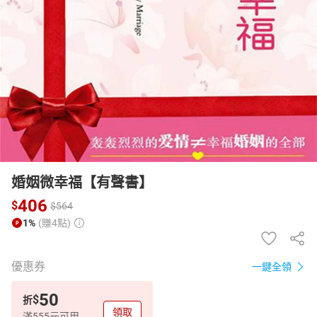
日本購物
電子/紙本書
HOT
婚姻微幸福【有聲書】
406
$
$
564
1%
(賺4點)
優惠券
一鍵全領
50
$
折
領取
滿555元可用