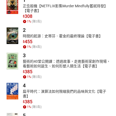
1
正念殺機【NETFLIX影集Murder Mindfully蓄弒待發】
【電子書】
308
$
1
%
(賺
3
點)
2
時間的起源：史蒂芬．霍金的最終理論【電子書】
455
$
1
%
(賺
4
點)
3
藝術的40堂公開課：透過故事，走進藝術家創作現場，
看藝術如何誕生、如何形塑人類生活【電子書】
385
$
1
%
(賺
3
點)
4
扁平時代：演算法如何限縮我們的品味與文化【電子
書】
385
$
1
%
(賺
3
點)
5