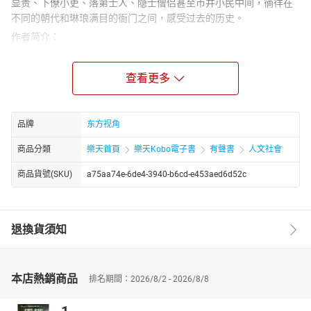
显贵、下僚小吏、落第士人、隐士僧侣甚至市井小民中间，徜徉在
不同的朝代和琳琅满目的衙门之间，感受过去的历史。
作者简介：
张程，浙江临海人，现居北京。北京大学国际政治学学士、外交学
硕士。现为职业编辑、业余作者。出版有《三国大外交》（重庆出
查看更多
版社）、《泛权力》（浙江大学出版社）、《衙门口》（陕西人民
出版社）、《辛亥革命始末》（红旗出版社）、《总统们》（国家
行政学院出版社）。
品牌
东方视角
商品分類
樂天首頁
樂天Kobo電子書
有聲書
人文社會
商品貨號(SKU)
a75aa74e-6de4-3940-b6cd-e453aed6d52c
退換貨須知
本店熱銷商品
排名期間：2026/8/2 - 2026/8/8