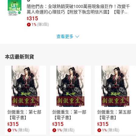
隨他們去：全球熱銷突破1000萬冊現象級巨作！改變千
萬人命運的心理技巧【附放下執念明信片圖】【電子
書】
315
$
1
%
(賺
3
點)
查看更多
本店最新到貨
剑傲重生：第七部
剑傲重生：第一部
剑傲重生：第五部
【電子書】
【電子書】
【電子書】
315
315
315
$
$
$
1
%
(賺
3
點)
1
%
(賺
3
點)
1
%
(賺
3
點)