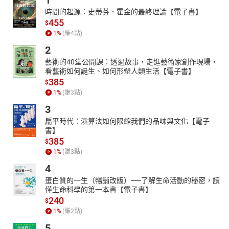
1
時間的起源：史蒂芬．霍金的最終理論【電子書】
455
$
1
%
(賺
4
點)
2
藝術的40堂公開課：透過故事，走進藝術家創作現場，
看藝術如何誕生、如何形塑人類生活【電子書】
385
$
1
%
(賺
3
點)
3
扁平時代：演算法如何限縮我們的品味與文化【電子
書】
385
$
1
%
(賺
3
點)
4
蛋白質的一生（暢銷改版）──了解生命活動的秘密，讀
懂生命科學的第一本書【電子書】
240
$
1
%
(賺
2
點)
5