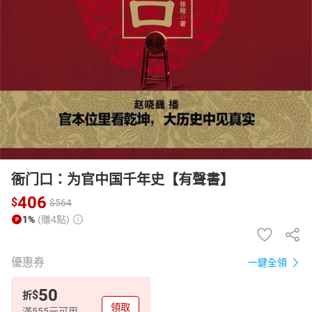
日本購物
電子/紙本書
HOT
衙门口：为官中国千年史【有聲書】
406
$
$
564
1%
(賺4點)
優惠券
一鍵全領
50
$
折
領取
滿555元可用