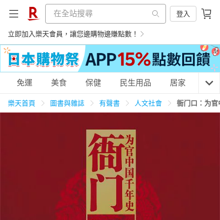
登入
立即加入樂天會員，讓您邊購物邊賺點數！
購物網分類
免運
美食
保健
民生用品
居家
3C
樂天首頁
圖書與雜誌
有聲書
人文社會
衙门口：为官
天天免運
美食蛋糕
養生保健
民生用品
居家生活
3C家電
運動休閒
親子玩具
女裝
男裝
化妝保養
情趣用品