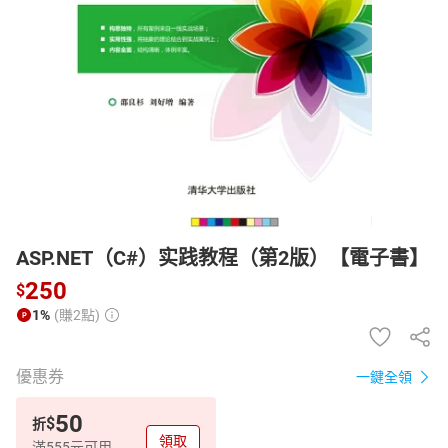
日本購物
電子/紙本書
HOT
ASP.NET（C#）实践教程（第2版）【電子書】
250
$
1%
(賺2點)
優惠券
一鍵全領
50
$
折
領取
滿555元可用