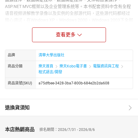
ASP.NET MVC框架以及企业管理系统等。本书配套资料中含有全程
语音视频讲解教学录像以及实例的全部源代码，这些源代码都经过
精心调试，在Windows XP、Windows 2000、Windows 2003下全部
通过。
本书读者对象可以是ASP.NET的初学者，也可以作为非计算机专业
查看更多
学生学习的参考资料，还可以供专门从事ASP.NET的开发人员等阅
读参考。
品牌
清華大學出版社
商品分類
樂天首頁
樂天Kobo電子書
電腦資訊與工程
程式語言/開發
商品貨號(SKU)
a75dfbee-3428-3ba7-800b-684e2b2da608
退換貨須知
本店熱銷商品
排名期間：2026/7/31 - 2026/8/6