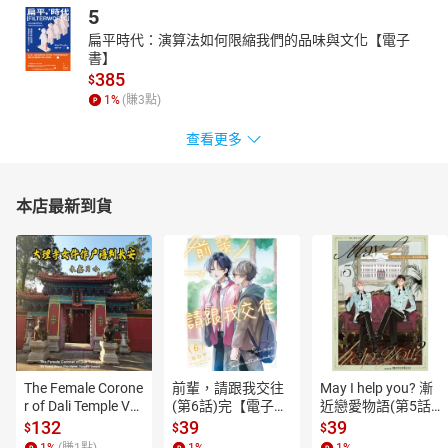
5
扁平時代：演算法如何限縮我們的品味與文化【電子
書】
385
$
1
%
(賺
3
點)
查看更多
本店最新到貨
The Female Corone
前輩，請跟我交往
May I help you? 漸
r of Dali Temple Vo
(第6話)完【電子
近戀愛物語(第5話)
l.6【有聲書】
書】
【電子書】
132
39
39
$
$
$