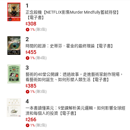
1
正念殺機【NETFLIX影集Murder Mindfully蓄弒待發】
【電子書】
308
$
1
%
(賺
3
點)
2
時間的起源：史蒂芬．霍金的最終理論【電子書】
455
$
1
%
(賺
4
點)
3
藝術的40堂公開課：透過故事，走進藝術家創作現場，
看藝術如何誕生、如何形塑人類生活【電子書】
385
$
1
%
(賺
3
點)
4
一本書讀懂美元：9堂課解析美元邏輯，如何影響全球經
濟和每個人的投資【電子書】
266
$
1
%
(賺
2
點)