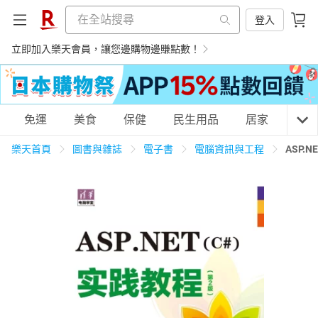
登入
立即加入樂天會員，讓您邊購物邊賺點數！
購物網分類
免運
美食
保健
民生用品
居家
3C
樂天首頁
圖書與雜誌
電子書
電腦資訊與工程
ASP
天天免運
美食蛋糕
養生保健
民生用品
居家生活
3C家電
運動休閒
親子玩具
女裝
男裝
化妝保養
情趣用品