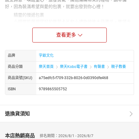
好，因為裝滿希望與愛的包裹，就要出發到你心裡！
精靈的慢遞包裹
小精靈凱蘿把寫好的楓葉卡片和小禮物放進大葫蘆瓜，邀請大
家回學校參加聖誕趴踢。充滿祝福的包裹，能不能順利送達每位小
查看更多
精靈手上呢？
樹天使與小女孩
樹天使決定要去說說那個沒有禮貌的小女孩，怎麼可以碰面不
品牌
字畝文化
打招呼，也不微笑呢！ 只是，為什麼小女孩還是眼睛眨也不眨，就
連頭髮都紋風不動？
商品分類
樂天首頁
樂天Kobo電子書
有聲書
親子教養
復活節彩蛋的祕密
商品貨號(SKU)
a75edfc5-f709-332b-8026-0d0390dfe468
夢境小天使，每一年都用神奇的禮物，和平平交換復活節彩
蛋。這一次，平平則把他的禮物，放進了復活節彩蛋當中。原來，
ISBN
9789865505752
「給予」比「得到」還讓人開心呢！
伊比和雅芽的落葉詩集
愛寫詩的小精靈伊比，把詩寫在葉片上送給好朋友們。不知道
退換貨須知
是誰在伊比的信箱裡，塞了一片閃耀著藍色星光的星光落葉，送來
〈落葉詩集第四號信〉呢？
小諭的神奇積木
本店熱銷商品
排名期間：2026/8/1 - 2026/8/7
深夜兩點五十二分，小諭總是會從惡夢中回到現實。夢境裡，