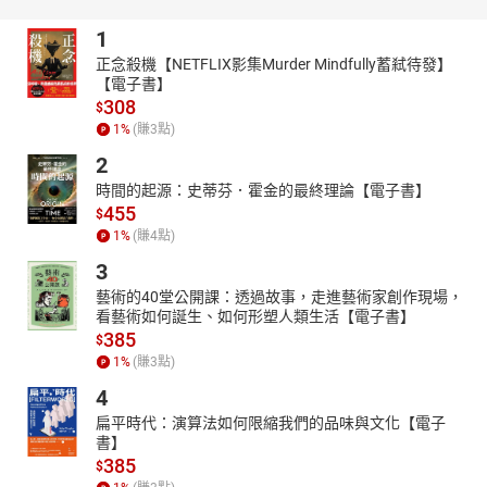
有耍寶的小丑、熱鬧的商店街，還有空曠草原裡追著他跑的野人。
1
直到這一天，小諭發現口袋裡有一個可以阻擋野人的法寶……
正念殺機【NETFLIX影集Murder Mindfully蓄弒待發】
勿忘我花精靈
【電子書】
花神圈出的第三十三座花園中央，有一棵紅檜，有一百零三種
308
$
玫瑰花，九十九顆罕見的茶花，就連葫蘆瓜也大剌剌的進駐。不
1
%
(賺
3
點)
對，好像還少了什麼重要的東西？！
2
野丫頭與狼
時間的起源：史蒂芬．霍金的最終理論【電子書】
誰家門外的桂花樹幹上，綁著一隻喵喵叫的看門狼？生性野蠻
455
$
的狼，為何會被套上項圈，不吃肉、只吃狗糧呢？看看野丫頭與
1
%
(賺
4
點)
狼，如何鬥智也鬥勇。
3
最後一根稻草
昆德拉是駱駝商隊中最強壯、負重力最強那一個。但是，主人
藝術的40堂公開課：透過故事，走進藝術家創作現場，
看藝術如何誕生、如何形塑人類生活【電子書】
從來就不喜歡他。不公平的待遇就像一根根輕盈稻草，落在昆德拉
385
$
的心上……
1
%
(賺
3
點)
｜作者介紹｜
4
王家珍
澎湖人，在純樸野性的澎湖，度過童年逍遙時光。負笈臺北念
扁平時代：演算法如何限縮我們的品味與文化【電子
書】
大學時，為了賺零用錢而開始寫作，許下了當作家的夢想。目前定
385
$
居台北，寫童話娛樂自己和喜歡童話的大小孩子。