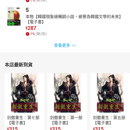
1
%
(賺
3
點)
《孩子王．老虎》榮獲《中國時報》「開卷」年度最佳童書獎
5
和大陸宋慶齡兒童文學獎。《鼠牛虎兔》榮獲《聯合報》「讀書
人」年度最佳童書獎、金鼎獎最佳圖畫書獎。《龍蛇馬羊》榮獲好
本物【韓國現象級暢銷小說，被譽為韓國文學的未來】
書大家讀年度最佳少年兒童讀物獎。《虎姑婆》榮獲2006年金蝶
【電子書】
287
獎。多次入選好書大家讀，及行政院新聞局中小學優良課外讀物。
$
1
%
(賺
2
點)
｜朗讀者介紹｜
【新傳媒學苑】
查看更多
從2010年起，開辦好聽的聲音培訓營，教說話、教表達，同時，加
入戲劇表演課程，更讓學員能把話說得漂亮、說得驚天動地、說得
感人肺腑。2016年9月正式更名為「新傳媒學苑」，致力於培訓媒
本店最新到貨
體相關專業與技能。
黃千庭：2018年畢業於靜宜大學英國語文學系及西班牙語文學系。
並且在2017年完成台北市配音職業工會第19期的配音培訓，是個熱
愛語言學習、動畫電影、和聲音表演的社會萌新。現任中英自由譯
者及愛盲基金會有聲書志工。
剑傲重生：第七部
剑傲重生：第一部
剑傲重生：第五部
【電子書】
【電子書】
【電子書】
315
315
315
$
$
$