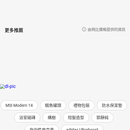
更多推薦
由飛比價格提供的資訊
MSI Modern 14
鯖魚罐頭
禮物包裝
防水保潔墊
浴室磁磚
構樹
短髮造型
郭靜純
指向性麥克風
adidas Ultraboost