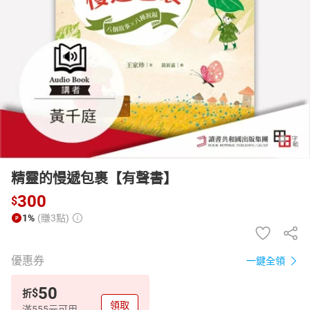
日本購物
電子/紙本書
HOT
精靈的慢遞包裹【有聲書】
300
$
1%
(賺3點)
優惠券
一鍵全領
50
$
折
領取
滿555元可用