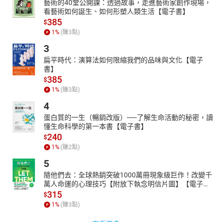
藝術的40堂公開課：透過故事，走進藝術家創作現場，
看藝術如何誕生、如何形塑人類生活【電子書】
385
$
1
%
(賺
3
點)
3
扁平時代：演算法如何限縮我們的品味與文化【電子
書】
385
$
1
%
(賺
3
點)
4
蛋白質的一生（暢銷改版）──了解生命活動的秘密，讀
懂生命科學的第一本書【電子書】
240
$
1
%
(賺
2
點)
5
隨他們去：全球熱銷突破1000萬冊現象級巨作！改變千
萬人命運的心理技巧【附放下執念明信片圖】【電子
書】
315
$
1
%
(賺
3
點)