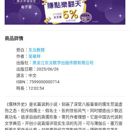
商品詳情
旁白：
东北数媒
作者：
吴敬梓
出版社：
黑龙江东北数字出版传媒有限公司
出版日期：2025/06/26
語言：中文
ISBN：7599000000714
時長：12:02:54
《儒林外史》是长篇讽刺小说，刻画了深受八股毒害的儒生荒诞虚
伪之态，贬斥假儒士、假名士，批判世俗风气，同时塑造出少数远
离功名、追求自由的真儒形象，寄托作者理想。它是中国古代讽刺
文学典范，开创小说直接评现实生活的先河，可与薄伽丘、塞万提
斯等名家作品比肩，对世界现代文学影响深远，堪称世界文学名