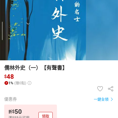
日本購物
電子/紙本書
HOT
儒林外史（一）【有聲書】
48
$
1%
(賺0點)
優惠券
一鍵全領
50
$
折
領取
滿555元可用