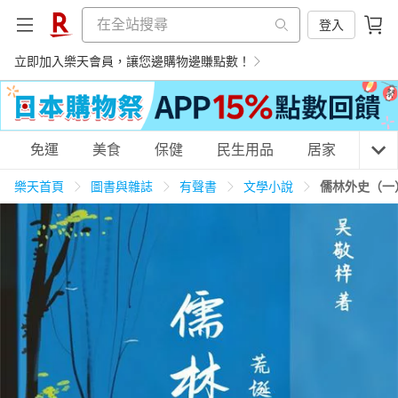
登入
立即加入樂天會員，讓您邊購物邊賺點數！
購物網分類
免運
美食
保健
民生用品
居家
3C
樂天首頁
圖書與雜誌
有聲書
文學小說
儒林外史（一
天天免運
美食蛋糕
養生保健
民生用品
居家生活
3C家電
運動休閒
親子玩具
女裝
男裝
化妝保養
情趣用品