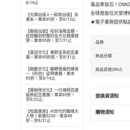
8/16止
毒品零容忍！CNN
全球首座任天堂博
【大牌出版 x 一起來出版】全
書系，單本85折，至8/13止
★電子書無提供點
【聯經出版】吃好油降血糖，
從控醣到舒壓的全方位健康提
案，單本85折，至7/31止
品牌
【皇冠文化】東野圭吾紀念書
商品分類
展，單本85折起，至8/31止
【啟動文化】翻轉思維的練習
商品貨號(SKU)
－《利他》延伸書展，單本
85折，至8/14止
【橡樹林文化】一行禪師百歲
誕辰紀念書展，單本85折，
退換貨須知
至8/22止
【校園書房】AI世代的職場大
購物須知
退換貨規定：
人學！新書$250、單本88
折，至8/31止
(
一
)
依
消費
內容或一經提