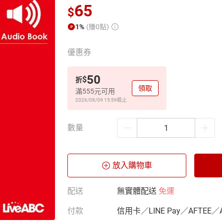
65
$
1%
(賺0點)
優惠券
50
$
折
領取
滿555元可用
2026/08/09 15:59
截止
數量
放入購物車
配送
無實體配送
免運
付款
信用卡／LINE Pay／AFTEE／