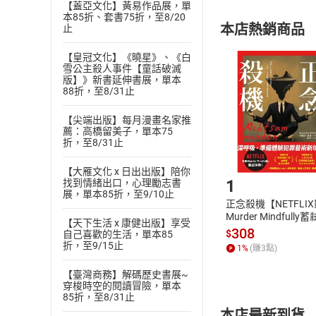
【蓋亞文化】黃易作品展，單
購書須知
定。
本85折、套書75折，至8/20
本店熱銷商品
止
(
二
)
消費者
且已下載
/
存
【皇冠文化】《曉星》、《白
挑選
商
雪公主殺人事件【童話破滅
退貨方式：您
Choose
版】》新書延伸書展，單本
貨」，本店鋪
88折，至8/31止
請注意，樂天
購書後，
【尖端出版】每月漫畫名家推
薦：高橋留美子，單本75
折，至8/31止
Step1
【大雁文化 x 日出出版】陪你
1
找到情緒出口，心理勵志書
展，單本85折，至9/10止
正念殺機【NETFLI
Murder Mindfully
【天下生活 x 康健出版】享受
發】【電子書】
308
$
自己喜歡的生活，單本85
折，至9/15止
1
%
(賺
3
點)
【臺灣商務】解碼歷史書展~
穿梭時空的閱讀冒險，單本
85折，至8/31止
本店最新到貨