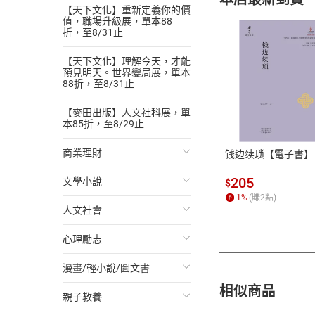
【天下文化】重新定義你的價
值，職場升級展，單本88
折，至8/31止
【天下文化】理解今天，才能
預見明天。世界變局展，單本
88折，至8/31止
付款方
【麥田出版】人文社科展，單
本85折，至8/29止
ATM轉帳、信用卡
商業理財
钱边续琐【電子書】
205
文學小說
投資理財
$
1
%
(賺
2
點)
人文社會
經濟/趨勢
歐美文學
心理勵志
財務/金融
日本文學
國際關係
漫畫/輕小說/圖文書
管理/領導
韓國文學
政治
心靈成長/情緒
相似商品
親子教養
職場工作術
華文文學
社會科學
人際關係
輕小說