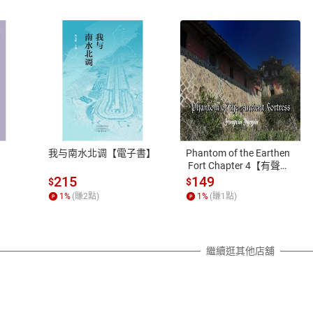
式
退換貨規範
、LINE PAY、AFTEE
本店是否提供消費者保護法七日猶
之權利，遽消費者保護法及通訊交
我与南水北调【電子書】
Phantom of the Earthen
除權合理例外情事適用準則，依商
 Fort Chapter 4【有聲
書】
質各有不同規定。詳細退換貨說明
215
149
$
$
照各商品說明。
1
%
(賺
2
點)
1
%
(賺
1
點)
詳細說明
繼續逛其他店舖