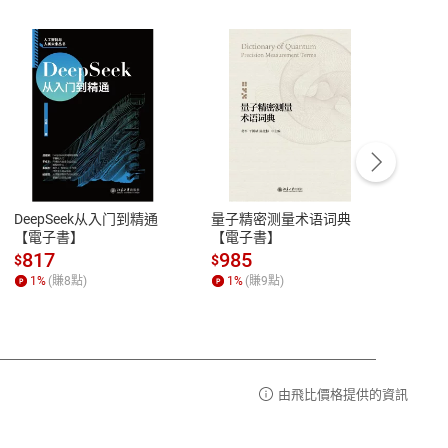
客服資訊
豫期
服務時間：週一到週五 10:00-12:00、
易解
13:00-17:00 (國定假日及例假日休息)
DeepSeek从入门到精通
量子精密测量术语词典
新西
品性
客服電話：0080-1857077
【電子書】
【電子書】
计研
請參
客服信箱：
聯絡店家
817
985
98
$
$
$
1
%
(賺
8
點)
1
%
(賺
9
點)
1
%
由飛比價格提供的資訊