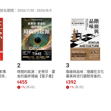
排名期間：2026/7/30 - 2026/8/5
訂購本店鋪之商品即代表知悉本店鋪所銷售之商品為電子書，屬
取電子書，不得請求退貨退款。
品
放入
購物車
登入
帳號
欲取消訂單或辦理退貨時，請登入樂天市場，並於「我的訂單」
Shopping cart
Login
將依您的申請進行審核，待審核通過後將為您辦理退款事宜。
市場須以整筆訂單為單位進行取消/退貨，恕無法以單支商品取消
如何開始使用？
.選擇閱讀載具
Step2.
2
3
X影集
時間的起源：史蒂芬．霍
階級與品味：隱藏在文化
蓄弒待
金的最終理論【電子書】
審美與流行趨勢背後的地
位渴望【電子書】
455
392
$
$
1
%
(賺
4
點)
1
%
(賺
3
點)