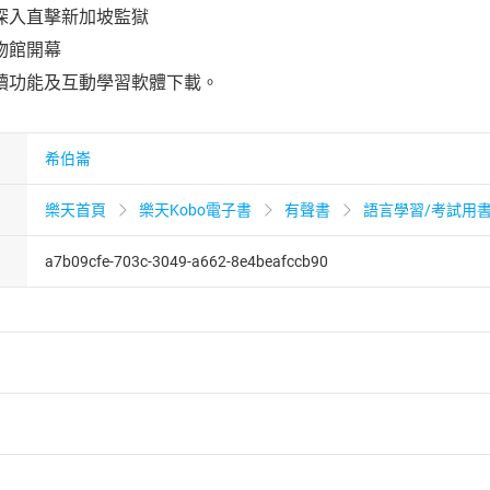
深入直擊新加坡監獄
物館開幕
讀功能及互動學習軟體下載。
希伯崙
樂天首頁
樂天Kobo電子書
有聲書
語言學習/考試用
a7b09cfe-703c-3049-a662-8e4beafccb90
者保護法
第
19
條第
1
項後段
暨
通訊交易解除權合理例外情事適用
供即為完成之線上服務，經消費者事先同意始提供。」 之商品