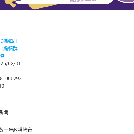
ABC編輯群
ABC編輯群
崙
5/02/01
81000293
10
大新聞
德數十年政權垮台