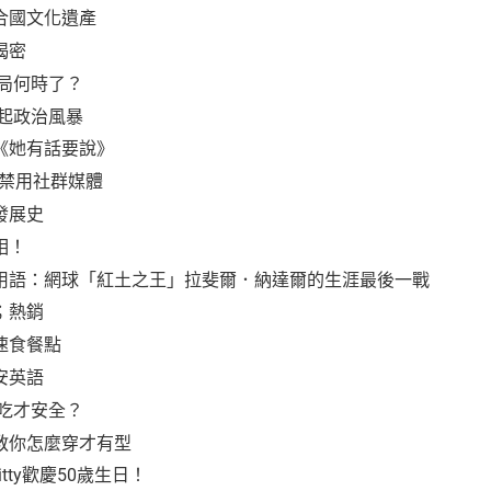
合國文化遺產
揭密
僵局何時了？
掀起政治風暴
《她有話要說》
下禁用社群媒體
發展史
相！
鍵用語：網球「紅土之王」拉斐爾．納達爾的生涯最後一戰
；熱銷
速食餐點
安英語
麼吃才安全？
教你怎麼穿才有型
Kitty歡慶50歲生日！