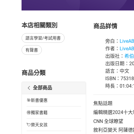
本店相關類別
商品詳情
語言學習/考試用書
旁白：
Live
作者：
Live
有聲書
出版社：
希伯
出版日期：202
語言：中文
商品分類
ISBN：75318
時長：01:04:
全部商品
🎯新書優惠
焦點話題
編輯精選2024十
🉐獨家書籍
CNN 全球瞭望
💘樂天女孩
敘利亞變天 阿薩