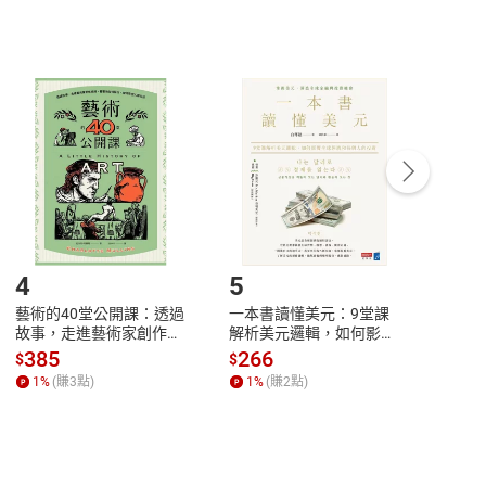
非以有形媒介提供之數位內容，消費者同意若訂購後
付款
方式
完成
訂單
中點選「瀏覽訂單明細」
>
「申請取消訂單
/
退
Payment
Complete
/退貨。
登入帳號，下載書籍後看書
4
5
6
藝術的40堂公開課：透過
一本書讀懂美元：9堂課
本物
故事，走進藝術家創作現
解析美元邏輯，如何影響
說，
場，看藝術如何誕生、如
全球經濟和每個人的投資
來】
385
266
28
$
$
$
何形塑人類生活【電子
【電子書】
1
%
(賺
3
點)
1
%
(賺
2
點)
1
%
書】