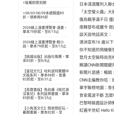
⚡版權即將到期
日本清酒獲列入聯
「太空螢火蟲」大
⭐08/03-08/09本週精選85
折，領券再85折
俄烏戰爭滿千日 
南韓發布戒嚴令 
2026線上漫畫博覽會-漫畫，
單本79折起，至8/15止
談天說地話英文：
澳洲宣布16 歲以
2026線上漫畫博覽會-輕小
說，單本79折起，至8/15止
你不知道的飛機餐
【臉譜出版】出版社推薦，單
登月太空裝時尚亮
本85折，至8/8止
解讀CNN新聞關
【皇冠文化】哈利波特繁體中
新聞片語通：暢銷
文版系列，單本88折，套書
82折起，至8/31止
CNN主編教你唸：
單字聯想地圖：食
【高寶書版】馬伯庸《桃花源
沒事兒》系列延伸書展，單本
食安風波不斷 怎
85折起，至8/25止
巴黎時裝週設計師
【小角落文化】閱來閱好玩，
紅遍半世紀 Hello 
暑期書展，單本82折，至