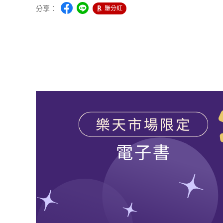
分享：
賺分紅