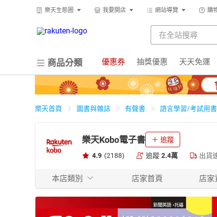
樂天生態圈
我要開店
網站導覽
購
優惠券
抽獎優惠
天天免運
商品分類
樂天首頁
圖書與雜誌
有聲書
語言學習/考試用書
樂天Kobo電子書
追蹤
4.9
(2188)
追蹤
2.4萬
出貨
本店類別
店家首頁
店家