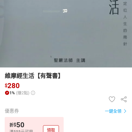
日本購物
電子/紙本書
HOT
維摩經生活【有聲書】
280
$
1%
(賺2點)
優惠券
一鍵全領
50
$
折
領取
滿555元可用