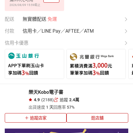
2026/08/09 15:59
截止
配送
無實體配送
免運
付款
信用卡／LINE Pay／AFTEE／ATM
信用卡優惠
樂天Kobo電子書
4.9
(2188)
追蹤
2.4萬
出貨速度
1 天
回應率
57%
追蹤店家
逛店舖