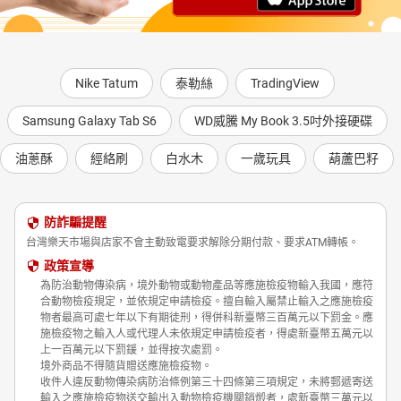
Nike Tatum
泰勒絲
TradingView
Samsung Galaxy Tab S6
WD威騰 My Book 3.5吋外接硬碟
油蔥酥
經絡刷
白水木
一歲玩具
葫蘆巴籽
防詐騙提醒
台灣樂天市場與店家不會主動致電要求解除分期付款、要求ATM轉帳。
政策宣導
為防治動物傳染病，境外動物或動物產品等應施檢疫物輸入我國，應符
合動物檢疫規定，並依規定申請檢疫。擅自輸入屬禁止輸入之應施檢疫
物者最高可處七年以下有期徒刑，得併科新臺幣三百萬元以下罰金。應
施檢疫物之輸入人或代理人未依規定申請檢疫者，得處新臺幣五萬元以
上一百萬元以下罰鍰，並得按次處罰。
境外商品不得隨貨贈送應施檢疫物。
收件人違反動物傳染病防治條例第三十四條第三項規定，未將郵遞寄送
輸入之應施檢疫物送交輸出入動物檢疫機關銷燬者，處新臺幣三萬元以