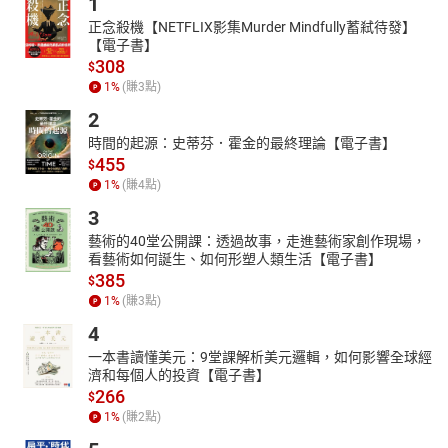
1
07維摩經生活-07
08維摩經生活-08
正念殺機【NETFLIX影集Murder Mindfully蓄弒待發】
【電子書】
09維摩經生活-09
308
$
10維摩經生活-10
1
%
(賺
3
點)
11維摩經生活-11
12維摩經生活-12
2
時間的起源：史蒂芬．霍金的最終理論【電子書】
455
$
1
%
(賺
4
點)
3
藝術的40堂公開課：透過故事，走進藝術家創作現場，
看藝術如何誕生、如何形塑人類生活【電子書】
385
$
1
%
(賺
3
點)
4
一本書讀懂美元：9堂課解析美元邏輯，如何影響全球經
濟和每個人的投資【電子書】
266
$
1
%
(賺
2
點)