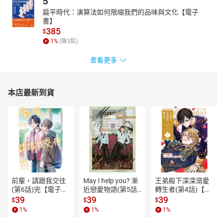
5
扁平時代：演算法如何限縮我們的品味與文化【電子
書】
385
$
1
%
(賺
3
點)
查看更多
本店最新到貨
前輩，請跟我交往
May I help you? 漸
王弟殿下深深溺愛
(第6話)完【電子
近戀愛物語(第5話)
轉生者(第4話)【電
書】
【電子書】
子書】
39
39
39
$
$
$
1
%
1
%
1
%