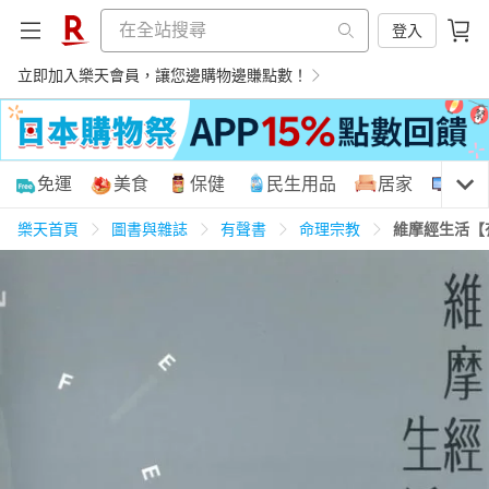
登入
立即加入樂天會員，讓您邊購物邊賺點數！
購物網分類
免運
美食
保健
民生用品
居家
3C
樂天首頁
圖書與雜誌
有聲書
命理宗教
維摩經生活【
天天免運
美食蛋糕
養生保健
民生用品
居家生活
3C家電
運動休閒
親子玩具
女裝
男裝
化妝保養
情趣用品