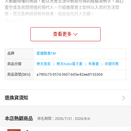
人都聽得懂的用語，配以大眾生活中俯拾可得的經驗為例子，為心
靈空虛及苦悶徬徨的現代人，介紹維摩居士如何以入世的生活型
態，而又能夠過得無拘無束、自由自在的人生觀。
講者簡介：
聖嚴法師
查看更多
于少年出家為沙彌，法名常進。1949年，因戰亂還俗，於1960年再
度於東初法師門下，剃度出家，法名聖嚴，法號慧空，承繼臨濟宗
與曹洞宗法脈。此外，又在靈源法師門下，承繼臨濟宗法脈，法名
知剛，法號惟柔。赴日本留學，獲得日本立正大學的博士學位，是
品牌
愛播聽書FM
臺灣第一位赴日本攻讀博士並順利完成所有學分的華裔出家師父。
商品分類
樂天首頁
樂天Kobo電子書
有聲書
命理宗教
在東初法師過世後，承繼為農禪寺住持，並開創臺灣佛教宗派法鼓
山，法鼓山的弟子尊稱為『聖嚴師父』，而各地華人則稱「聖嚴大
商品貨號(SKU)
a7f85c75-957d-3607-b05e-82eedf153304
師」。
章節：
01維摩經生活-01
退換貨須知
02維摩經生活-02
03維摩經生活-03
04維摩經生活-04
本店熱銷商品
排名期間：2026/7/31 - 2026/8/6
05維摩經生活-05
06維摩經生活-06