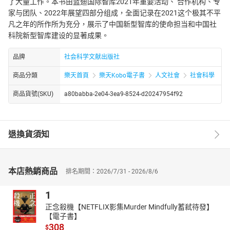
了大量工作。本书由蓝迪国际智库2021年重要活动、 合作机构、专
家与团队、2022年展望四部分组成，全面记录在2021这个极其不平
凡之年的所作所为充分，展示了中国新型智库的使命担当和中国社
科院新型智库建设的显著成果。
品牌
社会科学文献出版社
商品分類
樂天首頁
樂天Kobo電子書
人文社會
社會科學
商品貨號(SKU)
a80babba-2e04-3ea9-8524-d20247954f92
退換貨須知
本店熱銷商品
排名期間：2026/7/31 - 2026/8/6
1
正念殺機【NETFLIX影集Murder Mindfully蓄弒待發】
【電子書】
308
$