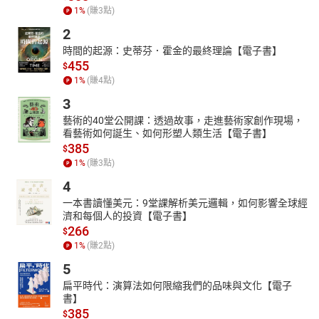
1
%
(賺
3
點)
2
時間的起源：史蒂芬．霍金的最終理論【電子書】
455
$
1
%
(賺
4
點)
3
藝術的40堂公開課：透過故事，走進藝術家創作現場，
看藝術如何誕生、如何形塑人類生活【電子書】
385
$
1
%
(賺
3
點)
4
一本書讀懂美元：9堂課解析美元邏輯，如何影響全球經
濟和每個人的投資【電子書】
266
$
1
%
(賺
2
點)
5
扁平時代：演算法如何限縮我們的品味與文化【電子
書】
385
$