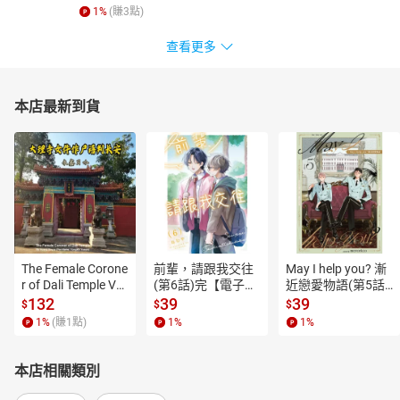
1
%
(賺
3
點)
查看更多
本店最新到貨
The Female Corone
前輩，請跟我交往
May I help you? 漸
r of Dali Temple Vo
(第6話)完【電子
近戀愛物語(第5話)
l.6【有聲書】
書】
【電子書】
132
39
39
$
$
$
1
%
(賺
1
點)
1
%
1
%
本店相關類別