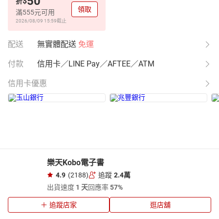
50
$
折
領取
滿555元可用
2026/08/09 15:59
截止
配送
無實體配送
免運
付款
信用卡／LINE Pay／AFTEE／ATM
信用卡優惠
樂天Kobo電子書
4.9
(2188)
追蹤
2.4萬
出貨速度
1 天
回應率
57%
追蹤店家
逛店舖