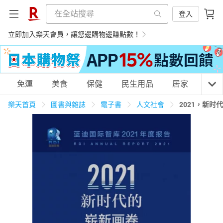
登入
立即加入樂天會員，讓您邊購物邊賺點數！
購物網分類
免運
美食
保健
民生用品
居家
3C
樂天首頁
圖書與雜誌
電子書
人文社會
2021，新时
天天免運
美食蛋糕
養生保健
民生用品
居家生活
3C家電
運動休閒
親子玩具
女裝
男裝
化妝保養
情趣用品