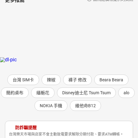
台灣 SIM卡
辣椒
褲子 修改
Beara Beara
簡約桌布
緬梔花
Disney迪士尼 Tsum Tsum
alo
NOKIA 手機
維他命B12
防詐騙提醒
台灣樂天市場與店家不會主動致電要求解除分期付款、要求ATM轉帳。