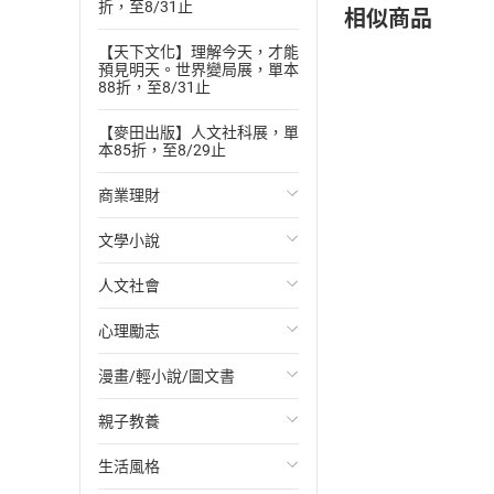
折，至8/31止
相似商品
【天下文化】理解今天，才能
預見明天。世界變局展，單本
88折，至8/31止
【麥田出版】人文社科展，單
本85折，至8/29止
商業理財
文學小說
投資理財
人文社會
經濟/趨勢
歐美文學
心理勵志
財務/金融
日本文學
國際關係
漫畫/輕小說/圖文書
管理/領導
韓國文學
政治
心靈成長/情緒
親子教養
職場工作術
華文文學
社會科學
人際關係
輕小說
生活風格
成功法
經典文學
台灣/中國歷史
兩性關係
奇幻/科幻
教育現場