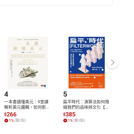
準則
第
2
條第
5
款之規定，「非以有形媒介提供之數位
，不適用消保法第
19
條第
1
項七日內無條件退貨之規
非以有形媒介提供之數位內容，消費者同意若訂購後
付款
方式
完成
訂單
中點選「瀏覽訂單明細」
>
「申請取消訂單
/
退
Payment
Complete
/退貨。
登入帳號，下載書籍後看書
4
5
6
一本書讀懂美元：9堂課
扁平時代：演算法如何限
本物
解析美元邏輯，如何影響
縮我們的品味與文化【電
說，
全球經濟和每個人的投資
子書】
來】
266
385
28
$
$
$
【電子書】
1
%
(賺
2
點)
1
%
(賺
3
點)
1
%