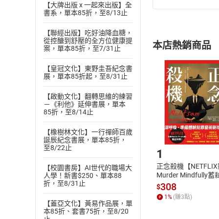
【大牌出版 x 一起來出版】全
(
一
)
依
消費
書系，單本85折，至8/13止
內容或一經提
【聯經出版】吃好油降血糖，
購書須知
定。
從控醣到舒壓的全方位健康提
本店熱銷商品
(
二
)
消費者
案，單本85折，至7/31止
且已下載
/
存
挑選
商
【皇冠文化】東野圭吾紀念書
退貨方式：您
展，單本85折起，至8/31止
Choose
貨」，本店鋪
【啟動文化】翻轉思維的練習
請注意，樂天
－《利他》延伸書展，單本
購書後，
85折，至8/14止
【橡樹林文化】一行禪師百歲
Step1
誕辰紀念書展，單本85折，
至8/22止
1
正念殺機【NETFLI
【校園書房】AI世代的職場大
Murder Mindfully
人學！新書$250、單本88
折，至8/31止
發】【電子書】
308
$
1
%
(賺
3
點)
【蓋亞文化】黃易作品展，單
本85折、套書75折，至8/20