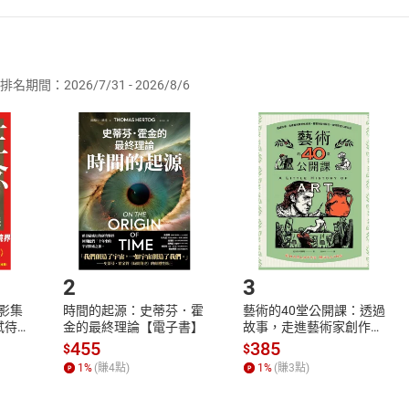
者保護法
第
19
條第
1
項後段
暨
通訊交易解除權合理例外情事適用
供即為完成之線上服務，經消費者事先同意始提供。」 之商品
排名期間：2026/7/31 - 2026/8/6
訂購本店鋪之商品即代表知悉本店鋪所銷售之商品為電子書，屬
取電子書，不得請求退貨退款。
品
放入
購物車
登入
帳號
欲取消訂單或辦理退貨時，請登入樂天市場，並於「我的訂單」
Shopping cart
Login
將依您的申請進行審核，待審核通過後將為您辦理退款事宜。
市場須以整筆訂單為單位進行取消/退貨，恕無法以單支商品取消
如何開始使用？
.選擇閱讀載具
Step2.
2
3
X影集
時間的起源：史蒂芬．霍
藝術的40堂公開課：透過
蓄弒待
金的最終理論【電子書】
故事，走進藝術家創作現
場，看藝術如何誕生、如
455
385
$
$
何形塑人類生活【電子
1
%
(賺
4
點)
1
%
(賺
3
點)
書】