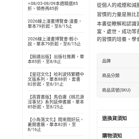
⭐08/03-08/09本週精選85
從個人的戒煙和減
折，領券再85折
習慣的力量是無比
2026線上漫畫博覽會-漫畫，
本書從瞭解和認識
單本79折起，至8/15止
富、處世、成功等
的習慣的培養，學
2026線上漫畫博覽會-輕小
說，單本79折起，至8/15止
【臉譜出版】出版社推薦，單
品牌
本85折，至8/8止
【皇冠文化】哈利波特繁體中
商品分類
文版系列，單本88折，套書
82折起，至8/31止
商品貨號(SKU)
【高寶書版】馬伯庸《桃花源
沒事兒》系列延伸書展，單本
85折起，至8/25止
退換貨須知
【小角落文化】閱來閱好玩，
暑期書展，單本82折，至
8/16止
購物須知
退換貨規定：