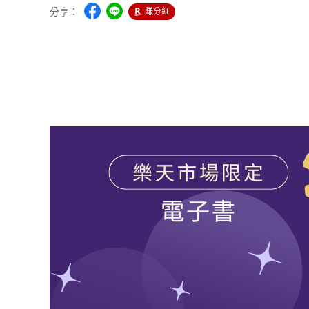
分享：
賺分紅