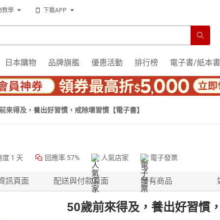
物教學
下載APP
日本購物
品牌旗艦
優惠活動
排行榜
電子書/紙本
歲前來得及，養出好習慣，戒除壞習慣【電子書】
速度
1 天
回應率
57%
人氣店家
電子發票
資訊頁面
配送與付款頁面
所有商品
50歲前來得及，養出好習慣