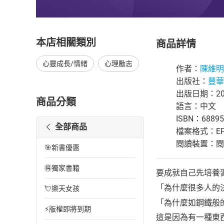
本店相關類別
商品詳情
心靈成長/情緒
心理勵志
作者：
陳維明
出版社：
豐華
出版日期：201
商品分類
語言：中文
ISBN：68895
全部商品
檔案格式：EP
閱讀裝置：閱讀器
🎯新書優惠
🉐獨家書籍
要成就自己先培養
「為什麼很多人的
💘樂天女孩
「為什麼如鋼鐵般
⚡版權即將到期
這是因為有一種東