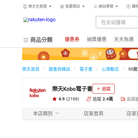
樂天生態圈
我要開店
網站導覽
購
優惠券
抽獎優惠
天天免運
商品分類
50
樂天首頁
圖書與雜誌
電子書
心理勵志
樂天Kobo電子書
追蹤
4.9
(2188)
追蹤
2.4萬
出貨
本店類別
店家首頁
店家