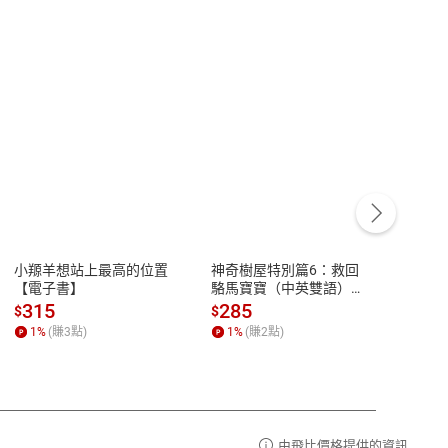
客服資訊
豫期
服務時間：週一到週五 10:00-12:00、
易解
13:00-17:00 (國定假日及例假日休息)
小羱羊想站上最高的位置
神奇樹屋特別篇6：救回
少年
品性
客服電話：0080-1857077
【電子書】
駱馬寶寶（中英雙語）
救世
【電子書】
【電
請參
客服信箱：
聯絡店家
315
285
36
$
$
$
1
%
(賺
3
點)
1
%
(賺
2
點)
1
%
由飛比價格提供的資訊