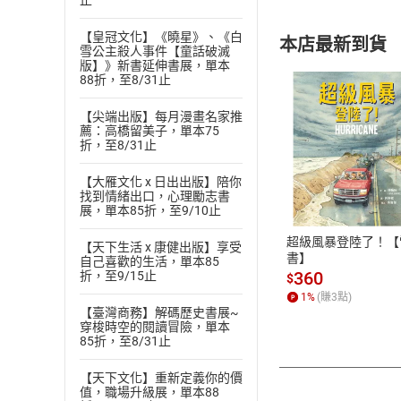
止
【皇冠文化】《曉星》、《白
本店最新到貨
雪公主殺人事件【童話破滅
版】》新書延伸書展，單本
88折，至8/31止
【尖端出版】每月漫畫名家推
薦：高橋留美子，單本75
折，至8/31止
付款方
【大雁文化 x 日出出版】陪你
找到情緒出口，心理勵志書
ATM轉帳、信用卡
展，單本85折，至9/10止
超級風暴登陸了！【
【天下生活 x 康健出版】享受
書】
自己喜歡的生活，單本85
360
折，至9/15止
$
1
%
(賺
3
點)
【臺灣商務】解碼歷史書展~
穿梭時空的閱讀冒險，單本
85折，至8/31止
【天下文化】重新定義你的價
值，職場升級展，單本88