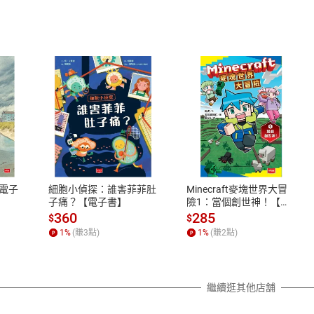
式
退換貨規範
、LINE PAY、AFTEE
本店是否提供消費者保護法七日猶
之權利，遽消費者保護法及通訊交
電子
細胞小偵探：誰害菲菲肚
Minecraft麥塊世界大冒
除權合理例外情事適用準則，依商
子痛？【電子書】
險1：當個創世神！【電
子書】
質各有不同規定。詳細退換貨說明
360
285
$
$
照各商品說明。
1
%
(賺
3
點)
1
%
(賺
2
點)
詳細說明
繼續逛其他店舖