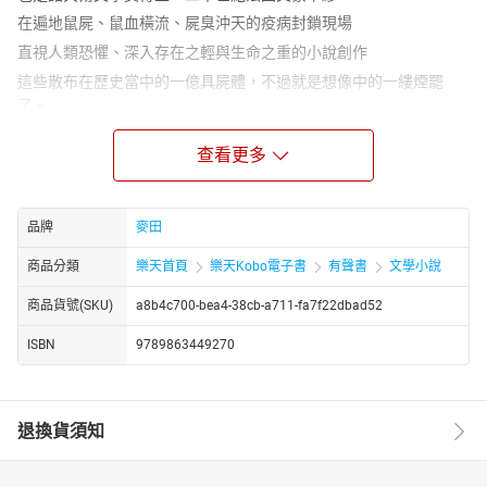
在遍地鼠屍、鼠血橫流、屍臭沖天的疫病封鎖現場
直視人類恐懼、深入存在之輕與生命之重的小說創作
這些散布在歷史當中的一億具屍體，不過就是想像中的一縷煙罷
了。
然而，在那縷沒有重量的輕煙裡，卻閃現著為生存而奮戰最根本的
查看更多
理由！
吱吱吱……吱吱吱……
一天，李厄在樓梯平台上踢到一隻死老鼠。當晚，李厄上樓回家，
品牌
麥田
忽然看見走廊角落竄出一隻大老鼠，步伐有些不穩，隨後在原地打
轉，最後倒地從微張的嘴吐出血來。
商品分類
樂天首頁
樂天Kobo電子書
有聲書
文學小說
吱吱吱……吱吱吱……
商品貨號(SKU)
a8b4c700-bea4-38cb-a711-fa7f22dbad52
就從這天開始，各處冒出猝死的老鼠屍體，緊接著是鄰人紛紛暴
ISBN
9789863449270
斃。政府只得將發生疫情的奧蘭市全城封鎖，連信件都不得流通。
來自外地的旅人被困在這座不屬於自己的城市，而當地市民與外地
親人的重逢也顯得遙遙無期。
吱吱吱……吱吱吱……
退換貨須知
這是高八度的喪鐘鐘聲，還是喚醒人心之善的低喃？在孤絕禁錮而
束手無策的絕望情境中，你是否仍願為幸福做出最後一絲努力？