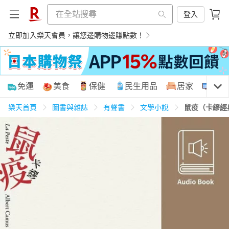
登入
立即加入樂天會員，讓您邊購物邊賺點數！
購物網分類
免運
美食
保健
民生用品
居家
3C
樂天首頁
圖書與雜誌
有聲書
文學小說
鼠疫（卡繆經
天天免運
美食蛋糕
養生保健
民生用品
居家生活
3C家電
運動休閒
親子玩具
女裝
男裝
化妝保養
情趣用品