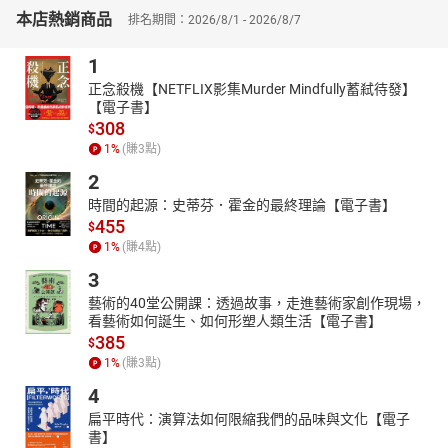
這些散布在歷史當中的一億具屍體，不過就是想像中的一縷煙罷
本店熱銷商品
排名期間：2026/8/1 - 2026/8/7
了。
1
然而，在那縷沒有重量的輕煙裡，卻閃現著為生存而奮戰最根本的
理由！
正念殺機【NETFLIX影集Murder Mindfully蓄弒待發】
【電子書】
＝作者簡介＝
308
$
卡繆
1
%
(賺
3
點)
菸不離手、笑看人世、洞悉人性、擁抱荒謬的性格大師
2
一九一三年生於北非阿爾及利亞，一九六○年於法國車禍驟逝。一九
時間的起源：史蒂芬．霍金的最終理論【電子書】
五七年諾貝爾文學獎得主，與沙特並稱為二十世紀法國文壇雙璧。
455
$
文學上為存在主義大師，哲學上提出荒謬論，政治上曾先後投入共
1
%
(賺
4
點)
產主義與無政府主義陣營。
3
著有《鼠疫》《異鄉人》、《快樂的死》等多部作品。
藝術的40堂公開課：透過故事，走進藝術家創作現場，
＝譯者簡介＝
看藝術如何誕生、如何形塑人類生活【電子書】
385
$
顏湘如
1
%
(賺
3
點)
美國南伊利諾大學法文系畢業，現為自由譯者。譯著包括《外遇不
4
用翻譯》、《事發的十九分鐘》、《龍紋身的女孩》、《玩火的女
孩》、《催眠》、《資身記者化身底層階級180天》、《龍紋身的女
扁平時代：演算法如何限縮我們的品味與文化【電子
書】
孩：最終解密》、《毒物》等數十冊。