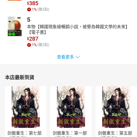
385
$
＝朗讀者簡介＝
1
%
(賺
3
點)
郭霖
5
聲音表演者
本物【韓國現象級暢銷小說，被譽為韓國文學的未來】
為電影、遊戲、動畫配音擔任領班
【電子書】
287
目前為甜耳朵讀劇社創社人，偉憶數位科技經理
$
1
%
(賺
2
點)
聲音作品有《妖怪手錶》、《熊熊遇見你》、《音速小子》等。"
目錄
查看更多
鼠疫 書籍資料
鼠疫 作者、譯者、朗讀者簡介
本店最新到貨
鼠疫 書籍簡介
鼠疫 第一部之一
鼠疫 第一部之二
鼠疫 第二部之一
鼠疫 第二部之二
鼠疫 第二部之三
鼠疫 第三部之一
剑傲重生：第七部
剑傲重生：第一部
剑傲重生：第五部
鼠疫 第四部之一