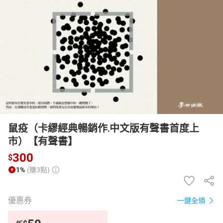
日本購物
電子/紙本書
HOT
鼠疫（卡繆經典暢銷作․中文版有聲書首度上
市）【有聲書】
300
$
1%
(賺3點)
優惠券
一鍵全領