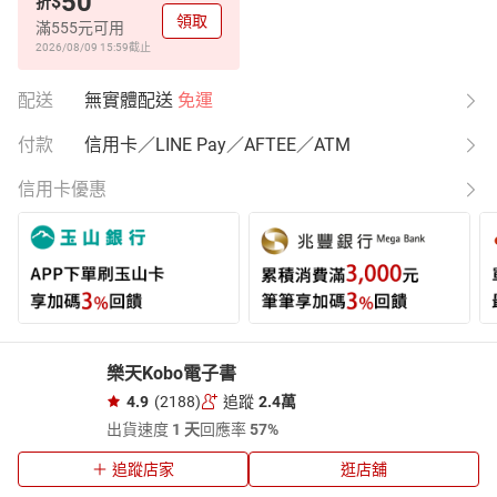
50
$
折
領取
滿555元可用
2026/08/09 15:59
截止
配送
無實體配送
免運
付款
信用卡／LINE Pay／AFTEE／ATM
信用卡優惠
樂天Kobo電子書
4.9
(2188)
追蹤
2.4萬
出貨速度
1 天
回應率
57%
追蹤店家
逛店舖