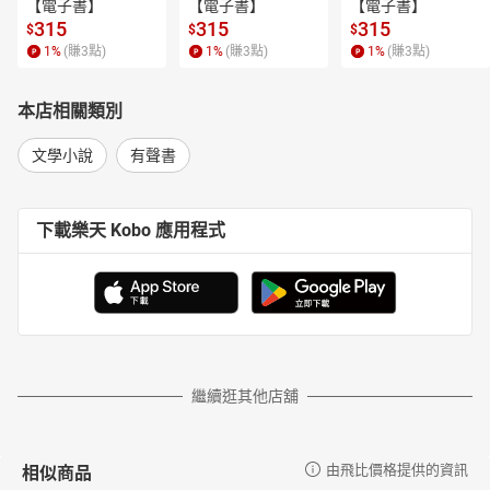
【電子書】
【電子書】
【電子書】
315
315
315
鼠疫 第四部之二
$
$
$
1
%
(賺
3
點)
1
%
(賺
3
點)
1
%
(賺
3
點)
鼠疫 第四部之三
鼠疫 第五部之一
本店相關類別
鼠疫 第五部之二
文學小說
有聲書
下載樂天 Kobo 應用程式
繼續逛其他店舖
相似商品
由飛比價格提供的資訊