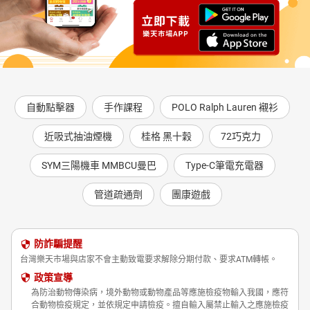
自動點擊器
手作課程
POLO Ralph Lauren 襯衫
近吸式抽油煙機
桂格 黑十穀
72巧克力
SYM三陽機車 MMBCU曼巴
Type-C筆電充電器
管道疏通劑
團康遊戲
防詐騙提醒
台灣樂天市場與店家不會主動致電要求解除分期付款、要求ATM轉帳。
政策宣導
為防治動物傳染病，境外動物或動物產品等應施檢疫物輸入我國，應符
合動物檢疫規定，並依規定申請檢疫。擅自輸入屬禁止輸入之應施檢疫