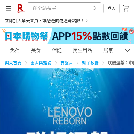
登入
立即加入樂天會員，讓您邊購物邊賺點數！
購物網分類
免運
美食
保健
民生用品
居家
3C
樂天首頁
圖書與雜誌
有聲書
親子教養
联想涅槃：中
天天免運
美食蛋糕
養生保健
民生用品
居家生活
3C家電
運動休閒
親子玩具
女裝
男裝
化妝保養
情趣用品