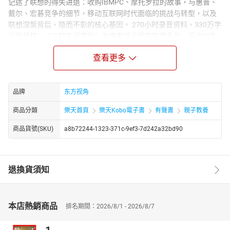
记述了联想的得失进退：收购IBMPC、摩托罗拉的故事，与惠普、
戴尔、宏碁竞争的细节，移动互联网时代面临的挑战与转型，以及
联想涅槃背后，隐而不彰的核心基因。 270小时录音资料，330万字
记录草稿，《三联生活周刊》主编李鸿谷跟踪联想多年，采访对象
包括柳传志、杨元庆、IBM前CEO彭明盛等业界领袖，安谋前
查看更多
CTO/COO都铎？布朗、惠普副总裁丁利生、TPG创始合伙人吉姆？
考特、美国泛大西洋投资集团董事总经理顾维廉、中国网通前CEO
田溯宁等联想董事，以及数十位联想高管。海量一手资料，打造近
年来杰出企业传记。
品牌
东方视角
作者简介：
商品分類
樂天首頁
樂天Kobo電子書
有聲書
親子教養
李鸿谷，男，1966年7月出生。 现任三联生活传媒有限公司总经
商品貨號(SKU)
a8b72244-1323-371c-9ef3-7d242a32bd90
理、三联生活周刊主编。
退換貨須知
本店熱銷商品
排名期間：2026/8/1 - 2026/8/7