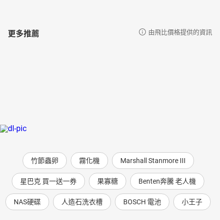
更多推薦
由飛比價格提供的資訊
竹節蟲卵
霧化機
Marshall Stanmore III
星巴克 買一送一券
果寡糖
Benten奔騰 老人機
NAS硬碟
人造石洗衣槽
BOSCH 電池
小王子