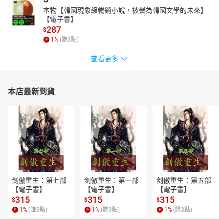
本物【韓國現象級暢銷小說，被譽為韓國文學的未來】
【電子書】
287
$
1
%
(賺
2
點)
查看更多
本店最新到貨
剑傲重生：第七部
剑傲重生：第一部
剑傲重生：第五部
【電子書】
【電子書】
【電子書】
315
315
315
$
$
$
1
%
(賺
3
點)
1
%
(賺
3
點)
1
%
(賺
3
點)