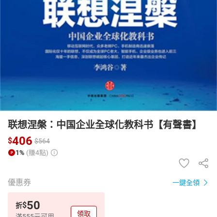
日本購物
電子/紙本書
HOT
联想涅槃：中国企业全球化教科书【有聲書】
406
$
$
564
1%
(賺4點)
優惠券
一鍵全領
50
$
折
領取
滿555元可用