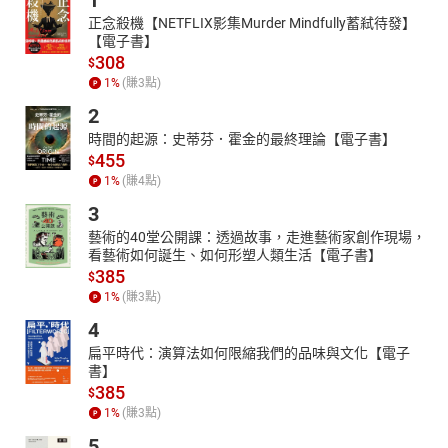
1
正念殺機【NETFLIX影集Murder Mindfully蓄弒待發】
【電子書】
308
$
1
%
(賺
3
點)
2
時間的起源：史蒂芬．霍金的最終理論【電子書】
455
$
1
%
(賺
4
點)
3
藝術的40堂公開課：透過故事，走進藝術家創作現場，
看藝術如何誕生、如何形塑人類生活【電子書】
385
$
1
%
(賺
3
點)
4
扁平時代：演算法如何限縮我們的品味與文化【電子
書】
385
$
1
%
(賺
3
點)
5