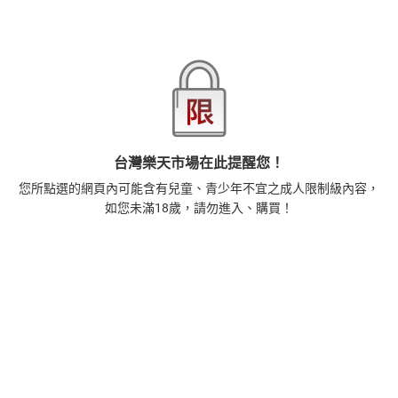
本店熱銷商品
排名期間：2026/8/1 - 2026/8/7
1
正念殺機【NETFLIX影集Murder Mindfully蓄弒待發】
【電子書】
308
$
1
%
(賺
3
點)
台灣樂天市場在此提醒您！
2
您所點選的網頁內可能含有兒童、青少年不宜之成人限制級內容，
時間的起源：史蒂芬．霍金的最終理論【電子書】
如您未滿18歲，請勿進入、購買！
455
$
1
%
(賺
4
點)
3
藝術的40堂公開課：透過故事，走進藝術家創作現場，
看藝術如何誕生、如何形塑人類生活【電子書】
385
$
1
%
(賺
3
點)
4
扁平時代：演算法如何限縮我們的品味與文化【電子