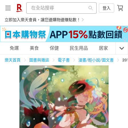
登入
立即加入樂天會員，讓您邊購物邊賺點數！
購物網分類
免運
美食
保健
民生用品
居家
3C
樂天首頁
圖書與雜誌
電子書
漫畫/輕小說/圖文書
2
天天免運
美食蛋糕
養生保健
民生用品
居家生活
3C家電
運動休閒
親子玩具
女裝
男裝
化妝保養
情趣用品