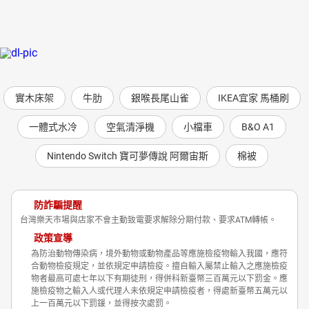
實木床架
牛肋
銀喉長尾山雀
IKEA宜家 馬桶刷
一體式水冷
空氣清淨機
小檔車
B&O A1
Nintendo Switch 寶可夢傳說 阿爾宙斯
棉被
防詐騙提醒
台灣樂天市場與店家不會主動致電要求解除分期付款、要求ATM轉帳。
政策宣導
為防治動物傳染病，境外動物或動物產品等應施檢疫物輸入我國，應符
合動物檢疫規定，並依規定申請檢疫。擅自輸入屬禁止輸入之應施檢疫
物者最高可處七年以下有期徒刑，得併科新臺幣三百萬元以下罰金。應
施檢疫物之輸入人或代理人未依規定申請檢疫者，得處新臺幣五萬元以
上一百萬元以下罰鍰，並得按次處罰。