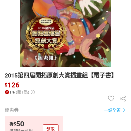
日本購物
電子/紙本書
HOT
2015第四屆開拓原創大賞插畫組【電子書】
126
$
1%
(賺1點)
優惠券
一鍵全領
50
$
折
領取
滿555元可用