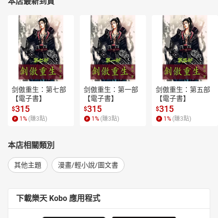
本店最新到貨
剑傲重生：第七部
剑傲重生：第一部
剑傲重生：第五部
【電子書】
【電子書】
【電子書】
315
315
315
$
$
$
1
%
(賺
3
點)
1
%
(賺
3
點)
1
%
(賺
3
點)
本店相關類別
其他主題
漫畫/輕小說/圖文書
下載樂天 Kobo 應用程式