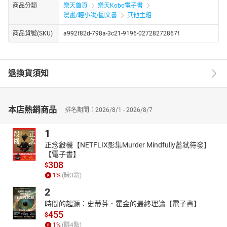
商品分類
樂天首頁
樂天Kobo電子書
漫畫/輕小說/圖文書
其他主題
商品貨號(SKU)
a992f82d-798a-3c21-9196-02728272867f
退換貨須知
本店熱銷商品
排名期間：2026/8/1 - 2026/8/7
1
正念殺機【NETFLIX影集Murder Mindfully蓄弒待發】
【電子書】
308
$
1
%
(賺
3
點)
2
時間的起源：史蒂芬．霍金的最終理論【電子書】
455
$
1
%
(賺
4
點)