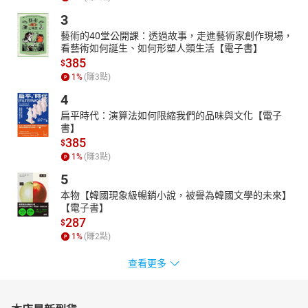
3
藝術的40堂公開課：透過故事，走進藝術家創作現場，
看藝術如何誕生、如何形塑人類生活【電子書】
385
$
1
%
(賺
3
點)
4
扁平時代：演算法如何限縮我們的品味與文化【電子
書】
385
$
1
%
(賺
3
點)
5
本物【韓國現象級暢銷小說，被譽為韓國文學的未來】
【電子書】
287
$
1
%
(賺
2
點)
查看更多