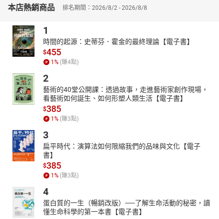
際應用，全盤掌握如何真正做到人機協作，以及AI時代必須提前因
本店熱銷商品
排名期間：2026/8/2 - 2026/8/8
應與具備的能力。
1
面向一：理解生成式AI 發展趨勢與數位轉型
時間的起源：史蒂芬．霍金的最終理論【電子書】
科技發展與朝向以「人」為中心的方向正在進展，技術進展也
455
$
促使產業數位轉型，而轉型背後正是AI 技術的推波助瀾。
1
%
(賺
4
點)
面向二：從人工智慧歷史與思維看到轉型的方向
2
從AI 發展歷史軌跡看到的啟示與人類具有偉大思維力量，正是
藝術的40堂公開課：透過故事，走進藝術家創作現場，
因為這股思維力量才能造就技術應用發展力道，唯有理解背後的數
看藝術如何誕生、如何形塑人類生活【電子書】
據思維，才能真正發揮數位轉型。
385
$
面向三：學習人工智慧技術思維
1
%
(賺
3
點)
以TAMAM 架構看出AI 技術全貌，是產業人士學習AI 的有利工
3
具。同時透過介紹AI 應用案例解析，運用TAMAM 架構來理解AI 科
扁平時代：演算法如何限縮我們的品味與文化【電子
技的應用方法。
書】
面向四：人工智慧管理思維與治理
385
$
理解如何讓AI 技術落地，以及發展出生根於產業的AI 管理思
1
%
(賺
3
點)
維，並介紹AI 科技產生負面效果之解決方案的AI 治理觀念。
4
面向五：提早因應人工智慧的影響
蛋白質的一生（暢銷改版）──了解生命活動的秘密，讀
懂生命科學的第一本書【電子書】
提出AI 對職能變革的觀察，並建構一個AI 對職能影響的三大效