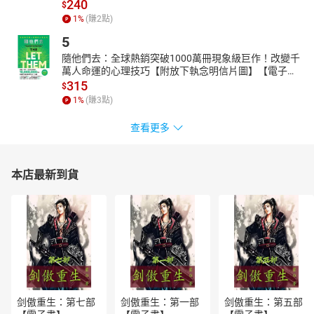
240
應，讓每一位職場工作者能看清問題本質，並及早因應。
$
1
%
(賺
2
點)
閱讀本書不需要具備任何背景與先修知識，只要以日常經驗就
5
可以閱讀與學習AI。
◆****專業推薦
隨他們去：全球熱銷突破1000萬冊現象級巨作！改變千
萬人命運的心理技巧【附放下執念明信片圖】【電子
數位發展部
書】
315
$
黃彥男 數位發展部 部長
1
%
(賺
3
點)
胡貝蒂 數位發展部 主任秘書
查看更多
呂正華 數位發展部 數位產業署 署長
林俊秀 數位發展部 數位產業署 副署長
經濟部
本店最新到貨
郭智輝 經濟部 部長
楊志清 經濟部 產業發展署 署長
邱求慧 經濟部 產業技術司 司長
學術界
許輝煌 淡江大學 學術副校長
郭耀煌 成功大學 副校長
剑傲重生：第七部
剑傲重生：第一部
剑傲重生：第五部
簡禎富 清華大學 執行副校長