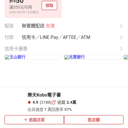
50
$
折
領取
滿555元可用
2026/08/09 15:59
截止
配送
無實體配送
免運
付款
信用卡／LINE Pay／AFTEE／ATM
信用卡優惠
樂天Kobo電子書
4.9
(2188)
追蹤
2.4萬
出貨速度
1 天
回應率
57%
追蹤店家
逛店舖