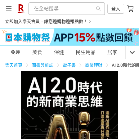
登入
立即加入樂天會員，讓您邊購物邊賺點數！
購物網分類
免運
美食
保健
民生用品
居家
3C
樂天首頁
圖書與雜誌
電子書
商業理財
AI 2.0時
天天免運
美食蛋糕
養生保健
民生用品
居家生活
3C家電
運動休閒
親子玩具
女裝
男裝
化妝保養
情趣用品