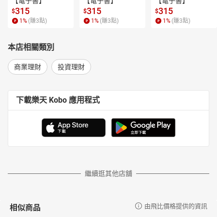
【電子書】
【電子書】
【電子書】
廖弘源 中央研究院資訊科學研究所 所長
315
315
315
$
$
$
產業協會
1
%
(賺
3
點)
1
%
(賺
3
點)
1
%
(賺
3
點)
余孝先 工研院 總營運長
邱月香 全球數位產業聯盟協進會 理事長
本店相關類別
沈柏延 中華資訊軟體協會 理事長
商業理財
投資理財
卓政宏 資策會 執行長
曾國棟 中華經營智慧分享協會 理事長
下載樂天 Kobo 應用程式
繼續逛其他店舖
相似商品
由飛比價格提供的資訊