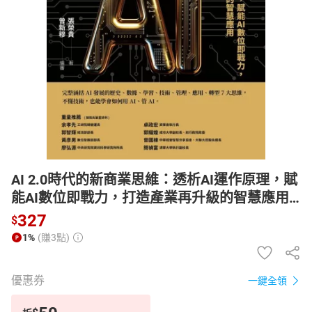
日本購物
電子/紙本書
HOT
AI 2.0時代的新商業思維：透析AI運作原理，賦
能AI數位即戰力，打造產業再升級的智慧應用
【電子書】
327
$
1%
(賺3點)
優惠券
一鍵全領