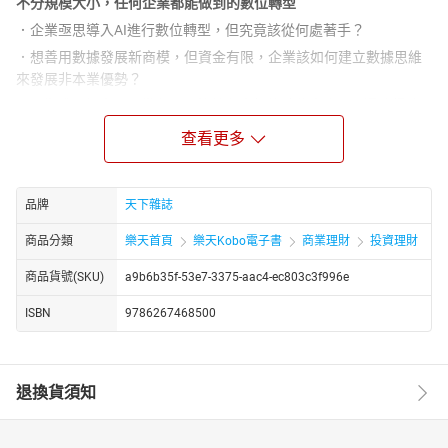
不分規模大小，任何企業都能做到的數位轉型
．企業亟思導入AI進行數位轉型，但究竟該從何處著手？
．想善用數據發展新商模，但資金有限，企業該如何建立數據思維
來發展非本業優勢？
．AI生成更加容易，當有圖不等於有真相的時代來臨，AI還值得信
任嗎？
查看更多
．當機器比你更會思考，你的職場下一步在哪裡？
未來，AI 應用就像取得App 一樣簡單且隨手可得，消費習慣跟
著改變，迫使企業也必須改變，甚至必須走在消費者之前。
品牌
天下雜誌
** 懂消費者的服務才是智慧化服務，不懂消費者的服務只是自
商品分類
樂天首頁
樂天Kobo電子書
商業理財
投資理財
動化服務，如何進行數位轉型，才能真正邁向智慧化服務？**
商品貨號(SKU)
a9b6b35f-53e7-3375-aac4-ec803c3f996e
張榮貴博士有超過30年以上的軟體開發經驗，近年積極推動產
業AI智慧應用發展。他特別將輔導上百家企業產業AI化的過程中，
ISBN
9786267468500
針對非技術背景的產業人士所遇到的難題，在本書中提供解方。從
了解AI技術的思維、本質、特性、方法，再到應用於實際場景的作
法逐一說明，全面建構AI的思維地圖，協助企業數位轉型，加速應
變的腳步，進而創造新的商業模式，成為領先業界數位轉型的先行
退換貨須知
者！
產業AI推動師張榮貴，從五個面向帶領大家從了解AI思維到實