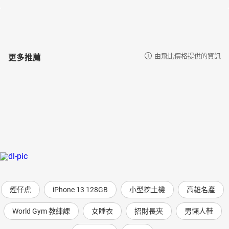
英國葡萄酒與烈酒教育基金會高級認證
（WSET L3 Pass with Distinction）
經歷
✸臉書《東西縱橫記藝JunieWang》粉絲頁版主
更多推薦
由飛比價格提供的資訊
✸竹科廣播電台IC之音FM97.5《美學風格相對論》節目主持人
✸打里摺建築藝術「東西縱橫記藝」專欄主筆
✸MONTE蒙地卡羅品味與生活雜誌專欄
講座
✸打里摺建築藝術、羅芙奧藝術集團講座
✸大隱開發、LEXUS、鈞太酒藏藝術欣賞品酒會講座
✸台大財經所博士班藝術文化講座
✸國立公共資訊圖書館歐洲文化講座
✸天母圖書館品酒、藝術文化講座
煙仔虎
iPhone 13 128GB
小型挖土機
高雄名產
✸南山人壽偕景順基金品酒及藝術講座
✸中國信託商業銀行偕景順基金米其林餐廳評鑑講座
World Gym 教練課
女睡衣
招財長夾
男懶人鞋
【目錄】