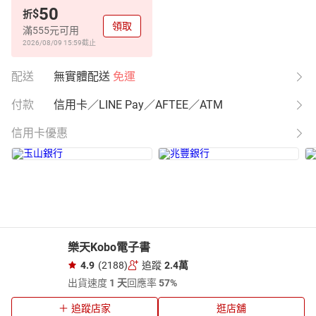
50
$
折
領取
滿555元可用
2026/08/09 15:59
截止
配送
無實體配送
免運
付款
信用卡／LINE Pay／AFTEE／ATM
信用卡優惠
樂天Kobo電子書
4.9
(2188)
追蹤
2.4萬
出貨速度
1 天
回應率
57%
追蹤店家
逛店舖