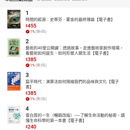
西方近現代藝術史
除了分析畫作的構圖、用色、技法，更一探畫作背後的祕辛和名畫
1
家小故事。
時間的起源：史蒂芬．霍金的最終理論【電子書】
✸卡拉瓦喬筆下的小鮮肉酒神，去做了美甲！？
455
$
✸慕夏因為設計海報一炮而紅，還是知名香檳品牌愛用畫家
1
%
(賺
4
點)
✸雷諾瓦請朋友來吃喝兼當模特兒，結果卻讓自己心很累
2
獨到的酒類知識視角
藝術的40堂公開課：透過故事，走進藝術家創作現場，
看藝術如何誕生、如何形塑人類生活【電子書】
從酒的起源、產區、製作、喝法到餐酒搭配，看看藏在名畫裡的酒
385
$
飲知識。
1
%
(賺
3
點)
✸畫中用來「詐賭」的究竟是哪一種葡萄酒？
3
✸早期的香檳漂著酵母屍體，喝起來其實像是葡萄糖漿
扁平時代：演算法如何限縮我們的品味與文化【電子
✸苦艾酒和琴酒早期竟被當作藥酒使用！？
書】
歐洲歷史生活大揭密
385
$
從宮廷到街頭、從咖啡館到夜總會，走過美好年代，也探訪酒鬼滿
1
%
(賺
3
點)
街跑的社會現象。
4
✸人物的首飾配件太多，反而讓自己的社經地位露了餡
蛋白質的一生（暢銷改版）──了解生命活動的秘密，讀
懂生命科學的第一本書【電子書】
✸教會裡有專職釀酒的修士，還可以喝到飽
240
$
✸印象派畫家最愛泡咖啡館，可以邊喝酒、邊看show