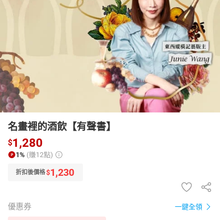
日本購物
電子/紙本書
HOT
名畫裡的酒飲【有聲書】
1,280
$
1%
(賺12點)
1,230
$
折扣後價格
優惠券
一鍵全領