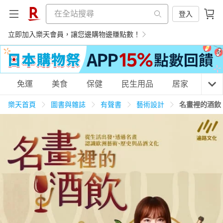
登入
立即加入樂天會員，讓您邊購物邊賺點數！
購物網分類
免運
美食
保健
民生用品
居家
3C
樂天首頁
圖書與雜誌
有聲書
藝術設計
名畫裡的酒飲
天天免運
美食蛋糕
養生保健
民生用品
居家生活
3C家電
運動休閒
親子玩具
女裝
男裝
化妝保養
情趣用品