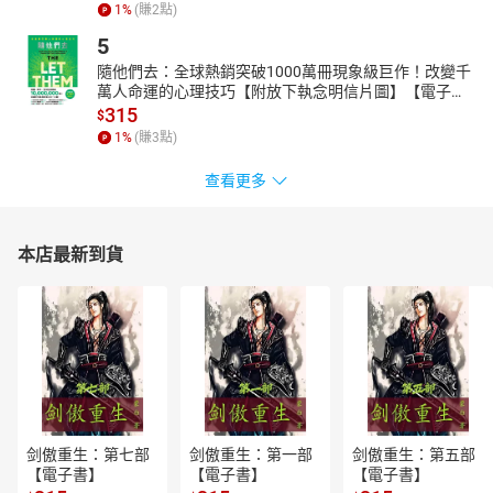
1
%
(賺
2
點)
【名畫解析範例】
5
〈女神遊樂廳的吧檯〉A Bar at the Folies-Bergère
隨他們去：全球熱銷突破1000萬冊現象級巨作！改變千
馬奈Édouard Manet, 1882
萬人命運的心理技巧【附放下執念明信片圖】【電子
書】
315
oil on canvas，96x130cm，Courtauld Institiute of Art, London
$
1
%
(賺
3
點)
＊一同見證藝術史上的第一盞電燈
＊鏡面反射的距離是失誤？還是構圖考量？
查看更多
＊當起酒類偵探：綠色的是薄荷酒，粉色是什麼酒？
＊太嗨了吧！什麼場所竟然有空中飛人的表演
本店最新到貨
＊怎麼只有英國淡啤酒？解開啤酒裡的愛國密碼
＊「可以買你嗎？」隱藏在胸花的暗號
＊馬奈去世前的最後一幅大型作品，看他如何用畫作搞叛逆
【這門課，適合這樣的你】
想累積文化資本，增加談資的你
醉心於圖像線索推理的你
喜愛品飲美酒，想提升品味的你
喜歡跨界學習，什麼都想來一點的你
剑傲重生：第七部
剑傲重生：第一部
剑傲重生：第五部
【電子書】
【電子書】
【電子書】
對歐洲近現代藝術感興趣的你