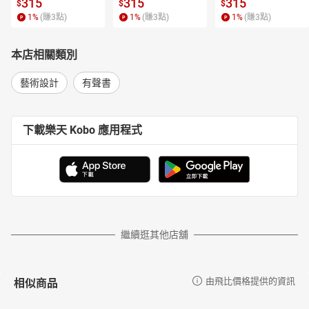
315
315
315
想瞭解學校沒教的歷史的你
$
$
$
1
%
(賺
3
點)
1
%
(賺
3
點)
1
%
(賺
3
點)
【學了這門課，你可以
**……】**
進入畫作的時代脈絡，讀出畫中的歷史文化
本店相關類別
拓展看畫的角度，探索從前沒有發現的視界
說出巴洛克、洛可可、印象派、新藝術等藝術風格特色
藝術設計
有聲書
喝出酒的深度，提升談論的高度
「我們以各種線索仔細推敲畫中的酒款種類，
這般不確定性中的摸索思考，
下載樂天 Kobo 應用程式
**也是觀看畫作的樂趣之一。」——**
Junie
【講師介紹】
Junie Wang
東西縱橫記藝版主
藝術、時尚、美食與佳釀間的風格探索
✸大學、研究所主修教育與藝術理論
繼續逛其他店舖
✸擅長結合電影、藝術欣賞、品酒文化、飲食旅遊與時尚觀察
✸美術館、博物館與餐廳永遠是旅行最重點
相似商品
由飛比價格提供的資訊
認證
布根地公會認證（B.I.V.B）