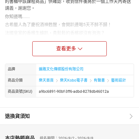
的書櫃中該課程商品」供確認，收到信件後將於一個工作天內寄送
講義，謝謝您。
你知道嗎......
古希臘人為了慶祝酒神甦醒，會開趴連喝5天不醉不歸！
法國皇室的香檳生蠔趴，貴鬆鬆的香檳卻沒有泡泡？
古埃及「啤酒」可以當薪水，沒有它金字塔還蓋不起來？！
查看更多
竇加名畫〈在咖啡館〉裡，模特兒因為演技太好差點被當成酒
鬼？！
謠傳梵谷生前只賣出一件作品，這是真的嗎？
品牌
遍路文化傳媒股份有限公司
無論是歷史悠久的葡萄酒、根本在喝酒渣的香檳，
商品分類
樂天首頁
樂天Kobo電子書
有聲書
藝術設計
還是梵谷最愛的苦艾酒，通通藏在20幅經典名畫裡！
讓擁有藝術背景與葡萄酒專業認證的Junie 用畫說酒
商品貨號(SKU)
a9bc6891-90bf-3ff6-adbd-8278db46012a
帶你由名畫了解酒類知識，探索畫作隱含的許多故事，
一起用動態的視角觀賞靜態的畫作，
從名畫裡的酒飲窺探近現代的社交生活，
退換貨須知
見證人類自古就有的酒鬼基因！
【課程黃金三角：藝術名畫×酒飲知識×歷史生活文化】
本店熱銷商品
排名期間：2026/8/2 - 2026/8/8