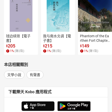
钱边续琐【電子
我与南水北调【電
Phantom of the Ea
書】
子書】
rthen Fort Chapter
 4【有聲書】
205
215
149
$
$
$
1
%
(賺
2
點)
1
%
(賺
2
點)
1
%
(賺
1
點)
本店相關類別
文學小說
有聲書
下載樂天 Kobo 應用程式