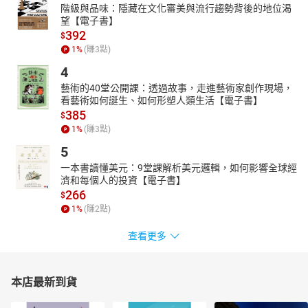
階級與品味：隱藏在文化審美與流行趨勢背後的地位渴
望【電子書】
392
$
1
%
(賺
3
點)
4
藝術的40堂公開課：透過故事，走進藝術家創作現場，
看藝術如何誕生、如何形塑人類生活【電子書】
385
$
1
%
(賺
3
點)
5
一本書讀懂美元：9堂課解析美元邏輯，如何影響全球經
濟和每個人的投資【電子書】
266
$
1
%
(賺
2
點)
查看更多
本店最新到貨