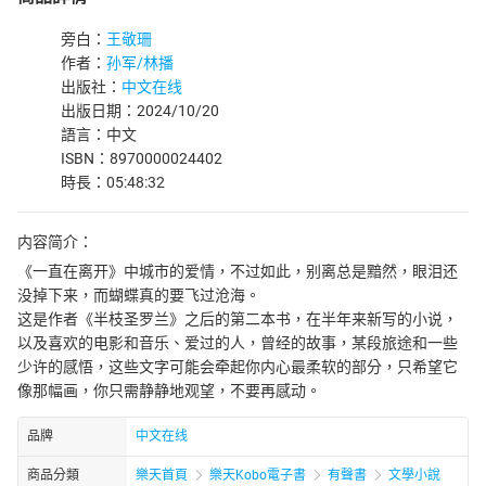
旁白：
王敬珊
作者：
孙军/林播
出版社：
中文在线
出版日期：2024/10/20
語言：中文
ISBN：8970000024402
時長：05:48:32
内容简介：
《一直在离开》中城市的爱情，不过如此，别离总是黯然，眼泪还
没掉下来，而蝴蝶真的要飞过沧海。
这是作者《半枝圣罗兰》之后的第二本书，在半年来新写的小说，
以及喜欢的电影和音乐、爱过的人，曾经的故事，某段旅途和一些
少许的感悟，这些文字可能会牵起你内心最柔软的部分，只希望它
像那幅画，你只需静静地观望，不要再感动。
品牌
中文在线
商品分類
樂天首頁
樂天Kobo電子書
有聲書
文學小說