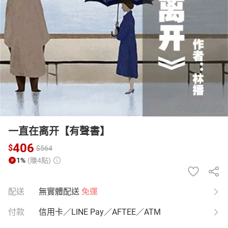
日本購物
電子/紙本書
HOT
一直在离开【有聲書】
406
$
$
564
1%
(賺4點)
配送
無實體配送
免運
付款
信用卡／LINE Pay／AFTEE／ATM