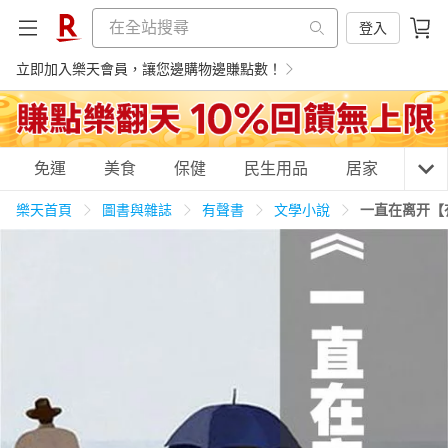
登入
立即加入樂天會員，讓您邊購物邊賺點數！
購物網分類
免運
美食
保健
民生用品
居家
3C
樂天首頁
圖書與雜誌
有聲書
文學小說
一直在离开【
天天免運
美食蛋糕
養生保健
民生用品
居家生活
3C家電
運動休閒
親子玩具
女裝
男裝
化妝保養
情趣用品