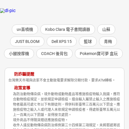
uv直噴機
Kobo Clara 電子書閱讀器
山蘇
JUST BLOOM
Dell XPS 15
籃球
青梅
小腿按摩機
COACH 後背包
Pokemon寶可夢 盒玩
防詐騙提醒
台灣樂天市場與店家不會主動致電要求解除分期付款、要求ATM轉帳。
政策宣導
為防治動物傳染病，境外動物或動物產品等應施檢疫物輸入我國，應符
合動物檢疫規定，並依規定申請檢疫。擅自輸入屬禁止輸入之應施檢疫
物者最高可處七年以下有期徒刑，得併科新臺幣三百萬元以下罰金。應
施檢疫物之輸入人或代理人未依規定申請檢疫者，得處新臺幣五萬元以
上一百萬元以下罰鍰，並得按次處罰。
境外商品不得隨貨贈送應施檢疫物。
收件人違反動物傳染病防治條例第三十四條第三項規定，未將郵遞寄送