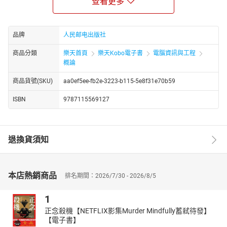
查看更多
理、信息架构师、交互设计师、用户体验师、可用性专家、运营专
员、前端工程师和商务人员等。
品牌
人民邮电出版社
商品分類
樂天首頁
樂天Kobo電子書
電腦資訊與工程
概論
商品貨號(SKU)
aa0ef5ee-fb2e-3223-b115-5e8f31e70b59
ISBN
9787115569127
退換貨須知
本店熱銷商品
排名期間：2026/7/30 - 2026/8/5
1
正念殺機【NETFLIX影集Murder Mindfully蓄弒待發】
【電子書】