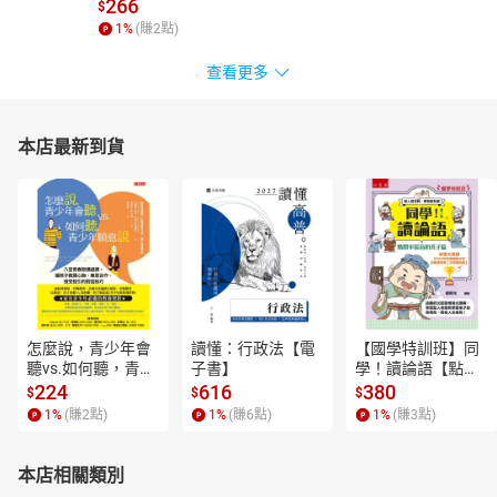
266
$
1
%
(賺
2
點)
查看更多
本店最新到貨
怎麼說，青少年會
讀懂：行政法【電
【國學特訓班】同
聽vs.如何聽，青少
子書】
學！讀論語【點閱
年願意說【電子
率最高的孔子篇】
224
616
380
$
$
$
書】
逗趣的文配圖情境
1
%
(賺
2
點)
1
%
(賺
6
點)
1
%
(賺
3
點)
式講解，學習聖人
老師和學霸弟子的
高情商，開拓人生
本店相關類別
格局！【電子書】