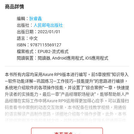
商品詳情
編輯：
狄睿鑫
出版社：
人民邮电出版社
出版日期：2022/01/01
語言：中文
ISBN：9787115569127
檔案格式：EPUB2-流式格式
閱讀裝置：閱讀器, Android應用程式, iOS應用程式
本书所有内容均采用Axure RP9版本进行编写。前5章按照“知识导入
—软件功能详解—巩固练习—工作技巧—技能提升”的思路进行编排，
系统地介绍软件的各项操作技能，并设置了“综合案例”一章，快速提
升读者的实操能力。最后一章“产品经理职场秘诀”，能够帮助新人产
品经理在实际工作中将Axure RP9运用得更加得心应手。可以直接扫
码查看书中案例的动态交互效果，本书配备在线教学视频，用通俗
的语言解读产品制作思路，详细地介绍每个操作步骤。此外，本书
还提供案例源文件和素材文件，并随书附赠后台管理系统通用元件
库和移动端元件库，方便读者学习模仿，并应用到实际工作中，以
提升工作效率。本书面向的读者不仅仅是产品经理，还包括项目经