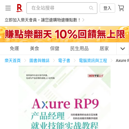
登入
立即加入樂天會員，讓您邊購物邊賺點數！
購物網分類
免運
美食
保健
民生用品
居家
3C
樂天首頁
圖書與雜誌
電子書
電腦資訊與工程
Axu
天天免運
美食蛋糕
養生保健
民生用品
居家生活
3C家電
運動休閒
親子玩具
女裝
男裝
化妝保養
情趣用品