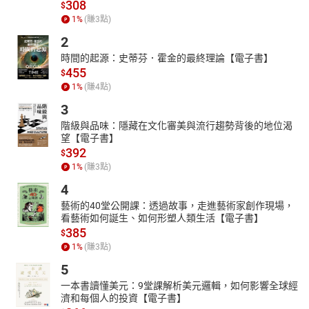
308
$
1
%
(賺
3
點)
2
時間的起源：史蒂芬．霍金的最終理論【電子書】
455
$
1
%
(賺
4
點)
3
階級與品味：隱藏在文化審美與流行趨勢背後的地位渴
望【電子書】
392
$
1
%
(賺
3
點)
4
藝術的40堂公開課：透過故事，走進藝術家創作現場，
看藝術如何誕生、如何形塑人類生活【電子書】
385
$
1
%
(賺
3
點)
5
一本書讀懂美元：9堂課解析美元邏輯，如何影響全球經
濟和每個人的投資【電子書】