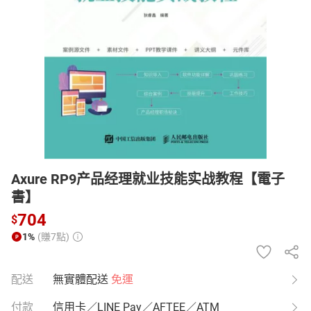
日本購物
電子/紙本書
HOT
Axure RP9产品经理就业技能实战教程【電子
書】
704
$
1%
(賺7點)
配送
無實體配送
免運
付款
信用卡／LINE Pay／AFTEE／ATM