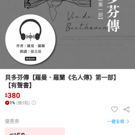
日本購物
電子/紙本書
HOT
貝多芬傳【羅曼．羅蘭《名人傳》第一部】
【有聲書】
380
$
1%
(賺3點)
優惠券
一鍵全領