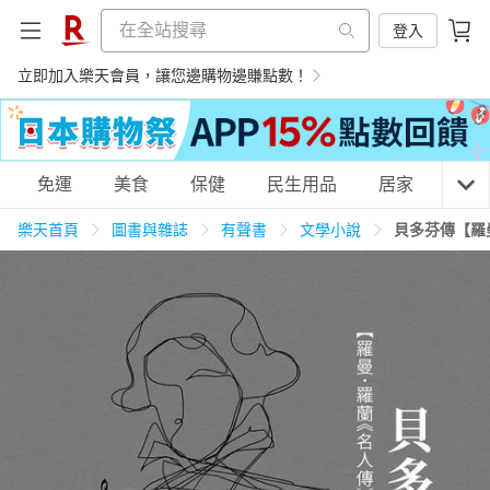
登入
立即加入樂天會員，讓您邊購物邊賺點數！
購物網分類
免運
美食
保健
民生用品
居家
3C
樂天首頁
圖書與雜誌
有聲書
文學小說
貝多芬傳【羅
天天免運
美食蛋糕
養生保健
民生用品
居家生活
3C家電
運動休閒
親子玩具
女裝
男裝
化妝保養
情趣用品