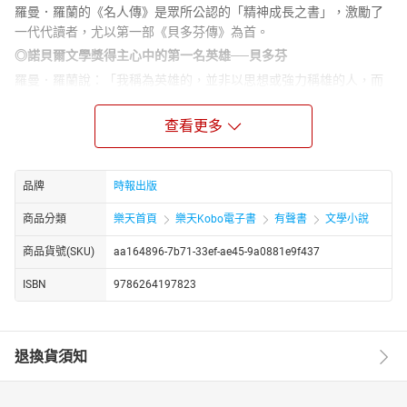
羅曼．羅蘭的《名人傳》是眾所公認的「精神成長之書」，激勵了
一代代讀者，尤以第一部《貝多芬傳》為首。
◎諾貝爾文學獎得主心中的第一名英雄──貝多芬
羅曼．羅蘭說：「我稱為英雄的，並非以思想或強力稱雄的人，而
只是靠心靈而偉大的人。……在此英勇的隊伍內，我把首席給予堅強
與純潔的貝多芬。……他分贈我們的是一股勇氣，一種奮鬥的歡樂，
查看更多
一種感到與神同在的醉意。」
◎完整收錄傅雷親自撰寫的附錄〈貝多芬的作品及其精神〉
品牌
時報出版
為了「完成介紹的責任」，傅雷特別撰寫了兩萬多字的附錄，以音
樂鑑賞家的角度，用「自己的筆與貝多芬心靈相通，在與命運的搏
商品分類
樂天首頁
樂天Kobo電子書
有聲書
文學小說
鬥中彼此呼應」。
商品貨號(SKU)
aa164896-7b71-33ef-ae45-9a0881e9f437
◎法文翻譯泰斗原始全譯本
傅雷1942年原始譯本，原汁原味，典藏唯一首選。
ISBN
9786264197823
【作者簡介】
羅曼．羅蘭（Romain Rolland ，1866-1944）
法國批判現實主義作家、音樂評論家。諾貝爾文學獎、法蘭西學院
退換貨須知
文學大獎得主。
1866年出生於法國中部的克拉梅西（Clamecy），從小愛好音樂，