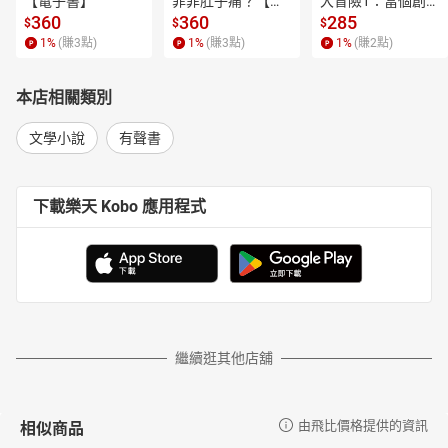
【電子書】
菲菲肚子痛？【電
大冒險1：當個創世
子書】
神！【電子書】
360
360
285
$
$
$
1
%
(賺
3
點)
1
%
(賺
3
點)
1
%
(賺
2
點)
本店相關類別
文學小說
有聲書
下載樂天 Kobo 應用程式
繼續逛其他店舖
相似商品
由飛比價格提供的資訊