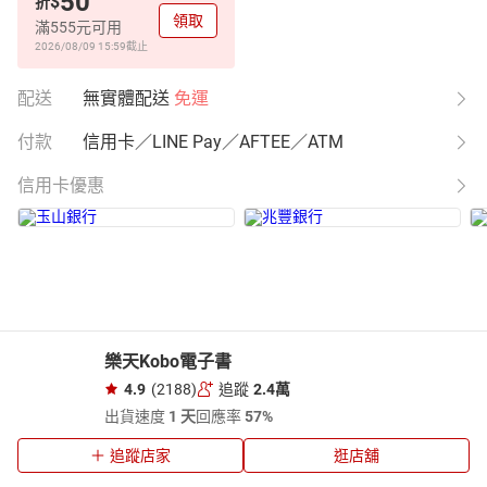
50
$
折
領取
滿555元可用
2026/08/09 15:59
截止
配送
無實體配送
免運
付款
信用卡／LINE Pay／AFTEE／ATM
信用卡優惠
樂天Kobo電子書
4.9
(2188)
追蹤
2.4萬
出貨速度
1 天
回應率
57%
追蹤店家
逛店舖