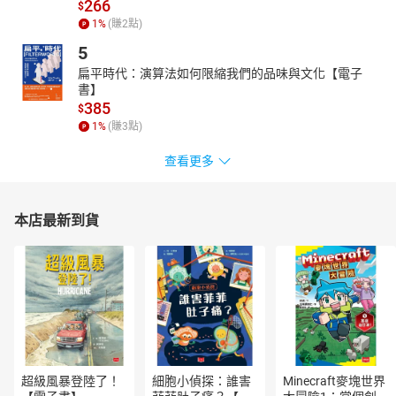
266
$
文學領域也有極高的鑑賞力。
1
%
(賺
2
點)
【朗讀者簡介】
5
張立昂
扁平時代：演算法如何限縮我們的品味與文化【電子
中山大學劇場藝術學系畢業，畢業後即投入配音領域，至今仍在該
書】
385
產業努力的全職配音員。
$
1
%
(賺
3
點)
參與包括中、英、日、韓的戲劇、動畫、遊戲、電影…等的配音工
作。
查看更多
代表作品有：葬送的芙莉蓮（修塔爾克）、加菲貓：農場大冒險
（老姜）、獅子王：木法沙（木法沙）、傳說對決（拉維爾）。
有聲書作品：《沼澤王的女兒》、《貝多芬傳》
本店最新到貨
贊助單位：文化部
剪輯工程：Poker J
超級風暴登陸了！
細胞小偵探：誰害
Minecraft麥塊世界