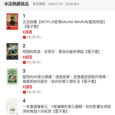
醉心於托爾斯泰和雨果的作品，並從中汲取了人道主義的理念，一
本店熱銷商品
排名期間：2026/7/31 - 2026/8/6
生創作深受影響。1889年自巴黎高等師範學院史學系畢業後，前往
羅馬繼續深造，歸國後在巴黎大學教授藝術史。
1
1898年開始發表作品，初期多為歷史劇本創作，之後連續寫出《貝
正念殺機【NETFLIX影集Murder Mindfully蓄弒待發】
多芬傳》（Vie de Beethoven，1903）、《米開朗基羅傳》（Vie de
【電子書】
Michel-Ange，1907）和《托爾斯泰傳》（La Vie de Tolstoï，
308
$
1914），合稱《名人傳》引起廣泛而深刻的影響。1904年至1912
1
%
(賺
3
點)
年，以長篇小說《約翰．克利斯朵夫》（Jean-Christophe）榮獲法
2
蘭西學院大獎。
時間的起源：史蒂芬．霍金的最終理論【電子書】
羅曼．羅蘭於第一次世界大戰期間發表了許多反戰文章，雖受多方
455
$
指責，但他並未屈服。1915年，49歲的他憑藉著文學作品中的高尚
1
%
(賺
4
點)
理想和描繪各種不同類型人物時所具有的同情和對真理的熱愛，榮
3
獲諾貝爾文學獎殊榮，並將獎金全數捐予國際紅十字會和法國難民
藝術的40堂公開課：透過故事，走進藝術家創作現場，
組織，被譽為「歐洲的良心」。
看藝術如何誕生、如何形塑人類生活【電子書】
【譯者簡介】
385
$
傅雷（1908-1966）
1
%
(賺
3
點)
江蘇南匯人。中國知名翻譯家、作家與美術評論家。鋼琴名家傅聰
4
之父。早年留學法國巴黎大學，譯有大量的法文作品，包括巴爾札
一本書讀懂美元：9堂課解析美元邏輯，如何影響全球經
克、羅曼．羅蘭、伏爾泰等名家著作。譯作多以揭露社會弊病、描
濟和每個人的投資【電子書】
述人物奮鬥抗爭為主，譯文「信達雅」三美兼具，在音樂、美術與