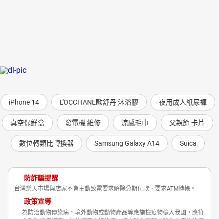
iPhone 14
L'OCCITANE歐舒丹 沐浴膠
夜用成人紙尿褲
真空保鮮盒
發電機 維修
涼感毛巾
父親節 卡片
數位轉類比轉換器
Samsung Galaxy A14
Suica
防詐騙提醒
台灣樂天市場與店家不會主動致電要求解除分期付款、要求ATM轉帳。
政策宣導
為防治動物傳染病，境外動物或動物產品等應施檢疫物輸入我國，應符