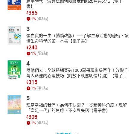
扁平時代：演算法如何限縮我們的品味與文化【電子
書】
385
$
1
%
(賺
3
點)
3
蛋白質的一生（暢銷改版）──了解生命活動的秘密，讀
懂生命科學的第一本書【電子書】
240
$
1
%
(賺
2
點)
4
隨他們去：全球熱銷突破1000萬冊現象級巨作！改變千
萬人命運的心理技巧【附放下執念明信片圖】【電子
書】
315
$
1
%
(賺
3
點)
5
理當幸福的我們，為何不快樂？：從精神科角度，理解
「富足一代」的焦慮、不安與失落【電子書】
308
$
1
%
(賺
3
點)