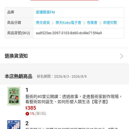
度於東初法師門下，剃度出家，法名聖嚴，法號慧空，承繼臨濟宗
與曹洞宗法脈。此外，又在靈源法師門下，承繼臨濟宗法脈，法名
品牌
愛播聽書FM
知剛，法號惟柔。赴日本留學，獲得日本立正大學的博士學位，是
商品分類
樂天首頁
樂天Kobo電子書
有聲書
命理宗教
臺灣第一位赴日本攻讀博士並順利完成所有學分的華裔出家師父。
在東初法師過世後，承繼為農禪寺住持，並開創臺灣佛教宗派法鼓
商品貨號(SKU)
aa8525ec-2097-3103-8d60-dc48e715f4a9
山，法鼓山的弟子尊稱為『聖嚴師父』，而各地華人則稱「聖嚴大
師」。
章節：
退換貨須知
淨土法語-01
淨土法語-02
淨土法語-03
本店熱銷商品
排名期間：2026/8/3 - 2026/8/9
1
藝術的40堂公開課：透過故事，走進藝術家創作現場，
看藝術如何誕生、如何形塑人類生活【電子書】
385
$
1
%
(賺
3
點)
2