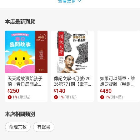
查看更多
本店最新到貨
天天說故事給孩子
傳記文學-8月號/20
如果可以簡單，誰
聽：春日晨間故事
26第771期【電子
想要複雜（暢銷經
【有聲書】
書】
典新編版）【電子
250
140
480
$
$
$
書】
1
%
(賺
2
點)
1
%
(賺
1
點)
1
%
(賺
4
點)
本店相關類別
命理宗教
有聲書