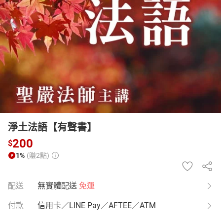
日本購物
電子/紙本書
HOT
淨土法語【有聲書】
200
$
1%
(賺2點)
配送
無實體配送
免運
付款
信用卡／LINE Pay／AFTEE／ATM