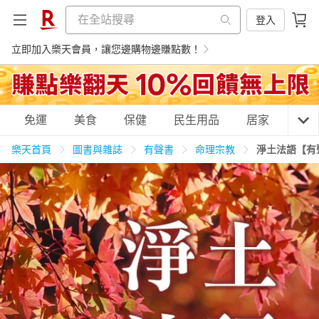
登入
立即加入樂天會員，讓您邊購物邊賺點數！
購物網分類
免運
美食
保健
民生用品
居家
3C
樂天首頁
圖書與雜誌
有聲書
命理宗教
淨土法語【有
天天免運
美食蛋糕
養生保健
民生用品
居家生活
3C家電
運動休閒
親子玩具
女裝
男裝
化妝保養
情趣用品