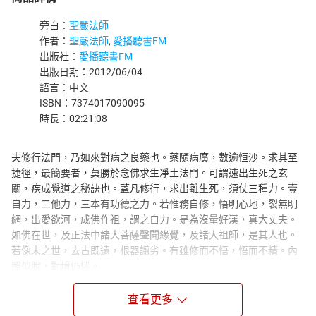
旁白：
聖嚴法師
作者：
聖嚴法師
,
愛播聽書FM
出版社：
愛播聽書FM
出版日期：2012/06/04
語言：中文
ISBN：7374017090095
時長：02:21:08
夫修行法門，乃如來對病之良藥也。藥隨病廣，數逾恒沙。求其至
捷徑，最簡要者，莫勝於念佛求生凈土法門。可謂速出生死之玄
關，疾成覺道之秘訣也。蓋凡修行，求出離生死，須仗三種力。壹
自力，二他力，三本有功德之力。若惟務自修，悟明心地，裂無明
網，出愛欲河，成佛作祖，謂之自力。是為沒量好漢，真大丈夫。
如佛在世，及正法中諸大菩薩聲聞緣覺，及諸大祖師，是其人也。
若像末之世，去古既遠，根器譾劣。有雖修而不悟，悟而不精。內
照似脫，對境仍迷。
講者：
查看更多
聖嚴法師
于少年出家為沙彌，法名常進。1949年，因戰亂還俗，於1960年再